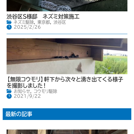
渋谷区S様邸 ネズミ対策施工
ネズミ駆除
,
東京都
,
渋谷区
2025/2/26
【無限コウモリ】軒下から次々と湧き出てくる様子
を撮影しました！
お知らせ
,
コウモリ駆除
2021/9/22
最新の記事