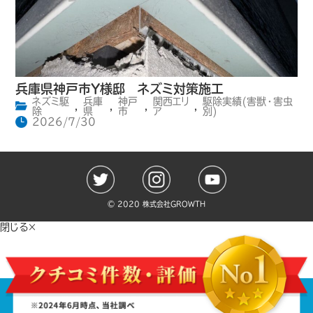
兵庫県神戸市Y様邸 ネズミ対策施工
ネズミ駆
兵庫
神戸
関西エリ
駆除実績(害獣・害虫
,
,
,
,
除
県
市
ア
別)
2026/7/30
©️ 2020 株式会社GROWTH
閉じる×