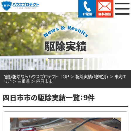
駆除実績
害獣駆除ならハウスプロテクト TOP
>
駆除実績(地域別)
>
東海エ
リア
>
三重県
>
四日市市
四日市市の駆除実績一覧：9件