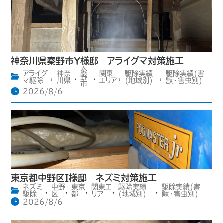
神奈川県秦野市Y様邸 アライグマ対策施工
秦
アライグ
神奈
関東
駆除実績
駆除実績(害
,
,
野
,
,
,
マ駆除
川県
エリア
(地域別)
獣・害虫別)
市
2026/8/6
東京都中野区I様邸 ネズミ対策施工
ネズミ
中野
東京
関東エ
駆除実績
駆除実績(害
,
,
,
,
,
駆除
区
都
リア
(地域別)
獣・害虫別)
2026/8/6