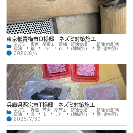
東京都青梅市O様邸 ネズミ対策施工
ネズミ
東京
関東エ
青梅
駆除実績
駆除実績(害
,
,
,
,
,
駆除
都
リア
市
(地域別)
獣・害虫別)
2026/8/6
兵庫県西宮市T様邸 ネズミ対策施工
ネズミ
兵庫
西宮
関西エ
駆除実績
駆除実績(害
,
,
,
,
,
駆除
県
市
リア
(地域別)
獣・害虫別)
2026/7/30