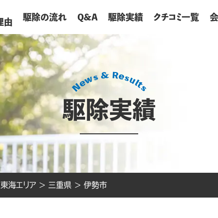
が
駆除の流れ
Q&A
駆除実績
クチコミ一覧
理由
駆除実績
>
東海エリア
>
三重県
>
伊勢市