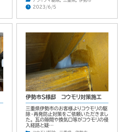
アライグマ駆除
,
三重県
,
伊勢市
2023/6/5
伊勢市S様邸 コウモリ対策施工
三重県伊勢市のお客様よりコウモリの駆
。
除・再発防止対策をご依頼いただきまし
た。 瓦の隙間や換気口等がコウモリの侵
入経路と疑…