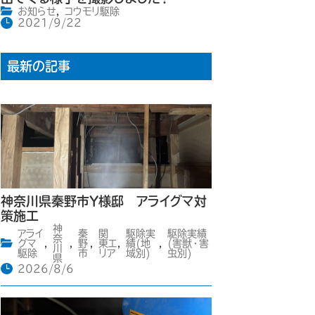
お知らせ
,
コウモリ駆除
2021/9/22
最新の記事
神奈川県秦野市Y様邸 アライグマ対
策施工
神
アライ
秦
関
駆除実
駆除実績
奈
グマ
,
,
野
,
東エ
,
績(地
,
(害獣・害
川
駆除
市
リア
域別)
虫別)
県
2026/8/6