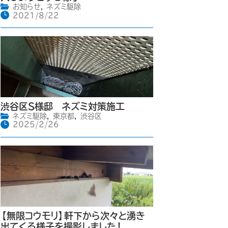
お知らせ
,
ネズミ駆除
2021/8/22
渋谷区S様邸 ネズミ対策施工
ネズミ駆除
,
東京都
,
渋谷区
2025/2/26
【無限コウモリ】軒下から次々と湧き
出てくる様子を撮影しました！