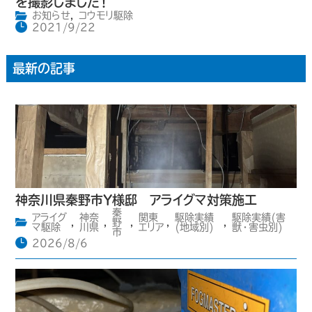
を撮影しました！
お知らせ
,
コウモリ駆除
2021/9/22
最新の記事
神奈川県秦野市Y様邸 アライグマ対策施工
秦
アライグ
神奈
関東
駆除実績
駆除実績(害
,
,
野
,
,
,
マ駆除
川県
エリア
(地域別)
獣・害虫別)
市
2026/8/6