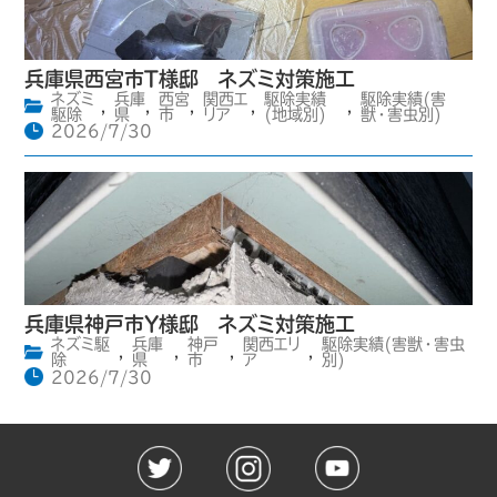
兵庫県西宮市T様邸 ネズミ対策施工
ネズミ
兵庫
西宮
関西エ
駆除実績
駆除実績(害
,
,
,
,
,
駆除
県
市
リア
(地域別)
獣・害虫別)
2026/7/30
兵庫県神戸市Y様邸 ネズミ対策施工
ネズミ駆
兵庫
神戸
関西エリ
駆除実績(害獣・害虫
,
,
,
,
除
県
市
ア
別)
2026/7/30