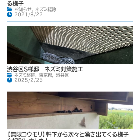
る様子
お知らせ
,
ネズミ駆除
2021/8/22
渋谷区S様邸 ネズミ対策施工
ネズミ駆除
,
東京都
,
渋谷区
2025/2/26
【無限コウモリ】軒下から次々と湧き出てくる様子