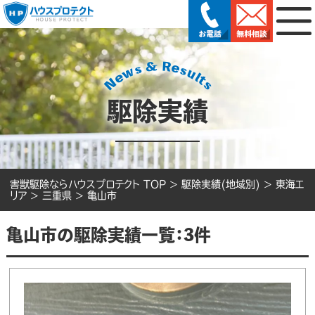
駆除実績
害獣駆除ならハウスプロテクト TOP
>
駆除実績(地域別)
>
東海エ
リア
>
三重県
>
亀山市
亀山市の駆除実績一覧：3件