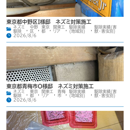
東京都中野区I様邸 ネズミ対策施工
ネズミ
中野
東京
関東エ
駆除実績
駆除実績(害
,
,
,
,
,
駆除
区
都
リア
(地域別)
獣・害虫別)
2026/8/6
東京都青梅市O様邸 ネズミ対策施工
ネズミ
東京
関東エ
青梅
駆除実績
駆除実績(害
,
,
,
,
,
駆除
都
リア
市
(地域別)
獣・害虫別)
2026/8/6