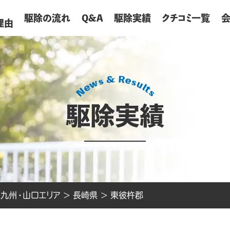
が
駆除の流れ
Q&A
駆除実績
クチコミ一覧
理由
駆除実績
>
九州・山口エリア
>
長崎県
>
東彼杵郡