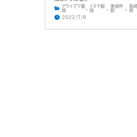
アライグマ駆
イタチ駆
東彼杵
長
,
,
,
除
除
郡
県
2022/7/8