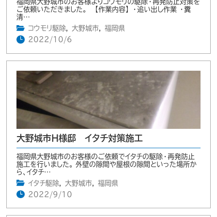
福岡県大野城市のお客様よりコウモリの駆除・再発防止対策を
ご依頼いただきました。 【作業内容】 ・追い出し作業 ・糞
清…
コウモリ駆除
,
大野城市
,
福岡県
2022/10/6
大野城市H様邸 イタチ対策施工
福岡県大野城市のお客様のご依頼でイタチの駆除・再発防止
施工を行いました。 外壁の隙間や屋根の隙間といった場所か
ら、イタチ…
イタチ駆除
,
大野城市
,
福岡県
2022/9/10