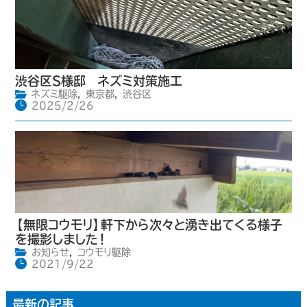
渋谷区S様邸 ネズミ対策施工
ネズミ駆除
,
東京都
,
渋谷区
2025/2/26
【無限コウモリ】軒下から次々と湧き出てくる様子
を撮影しました！
お知らせ
,
コウモリ駆除
2021/9/22
最新の記事