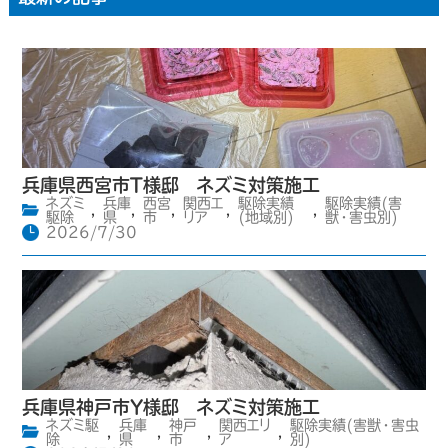
兵庫県西宮市T様邸 ネズミ対策施工
ネズミ
兵庫
西宮
関西エ
駆除実績
駆除実績(害
,
,
,
,
,
駆除
県
市
リア
(地域別)
獣・害虫別)
2026/7/30
兵庫県神戸市Y様邸 ネズミ対策施工
ネズミ駆
兵庫
神戸
関西エリ
駆除実績(害獣・害虫
,
,
,
,
除
県
市
ア
別)