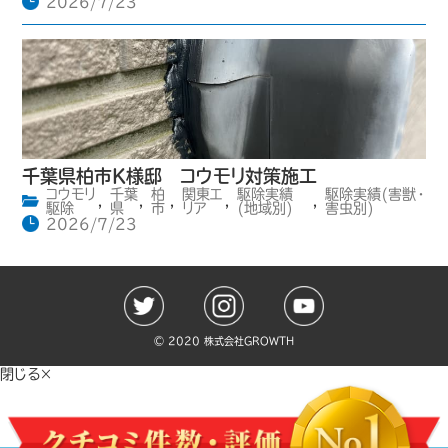
2026/7/23
千葉県柏市K様邸 コウモリ対策施工
コウモリ
千葉
柏
関東エ
駆除実績
駆除実績(害獣・
,
,
,
,
,
駆除
県
市
リア
(地域別)
害虫別)
2026/7/23
©️ 2020 株式会社GROWTH
閉じる×