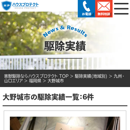
駆除実績
害獣駆除ならハウスプロテクト TOP
>
駆除実績(地域別)
>
九州・
山口エリア
>
福岡県
>
大野城市
大野城市の駆除実績一覧：6件