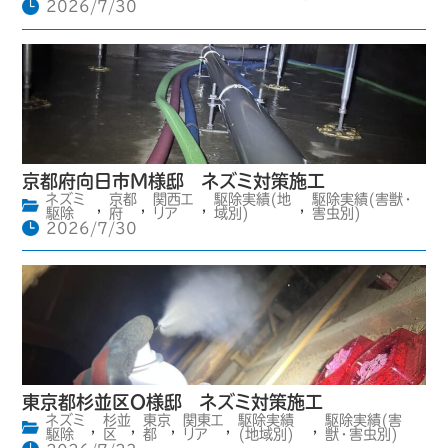
2026/7/30
京都府向日市M様邸 ネズミ対策施工
ネズミ
京都
関西エ
駆除実績(地
駆除実績(害獣・
,
,
,
,
駆除
府
リア
域別)
害虫別)
2026/7/30
東京都杉並区O様邸 ネズミ対策施工
ネズミ
杉並
東京
関東エ
駆除実績
駆除実績(害
,
,
,
,
,
駆除
区
都
リア
(地域別)
獣・害虫別)