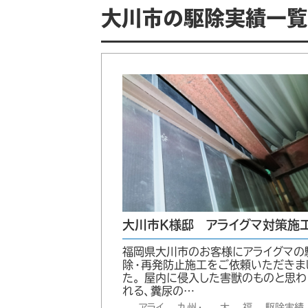
大川市の駆除実績一覧
大川市K様邸 アライグマ対策施
福岡県大川市のお客様にアライグマの
除・再発防止施工をご依頼いただきま
た。 屋内に侵入した害獣のものと思わ
れる、糞尿の…
アライ
九州・
大
福
駆除実績