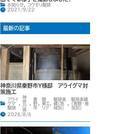
お知らせ
,
コウモリ駆除
2021/9/22
最新の記事
神奈川県秦野市Y様邸 アライグマ対
策施工
神
アライ
秦
関
駆除実
駆除実績
奈
グマ
,
,
野
,
東エ
,
績(地
,
(害獣・害
川
駆除
市
リア
域別)
虫別)
県
2026/8/6