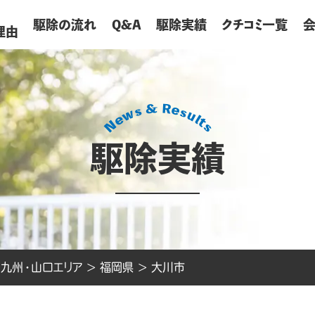
が
駆除の流れ
Q&A
駆除実績
クチコミ一覧
理由
駆除実績
>
九州・山口エリア
>
福岡県
>
大川市