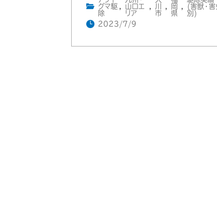
グマ駆
,
山口エ
,
川
,
岡
,
(害獣・害
除
リア
市
県
別)
2023/7/9