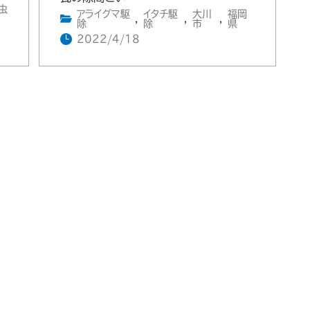
虫
アライグマ駆
イタチ駆
大川
福岡
,
,
,
除
除
市
県
2022/4/18