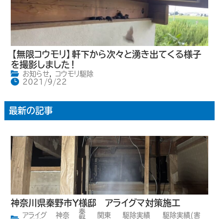
【無限コウモリ】軒下から次々と湧き出てくる様子
を撮影しました！
お知らせ
,
コウモリ駆除
2021/9/22
最新の記事
神奈川県秦野市Y様邸 アライグマ対策施工
秦
アライグ
神奈
関東
駆除実績
駆除実績(害
,
,
野
,
,
,