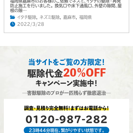
福岡県嘉麻市のお客様のご依頼でネズミ、イタチの駆除・再発
防止施工を行いました。 換気口や床下通風口、外壁の隙間、屋
根の隙…
イタチ駆除
,
ネズミ駆除
,
嘉麻市
,
福岡県
2022/3/28
当サイトをご覧の方限定！
20％OFF
駆除代金
キャンペーン実施中！
―害獣駆除のプロが一匹残らず徹底退治―
調査・見積り完全無料！まずはお電話から！
0120-987-282
23時44分現在、繋がりやすい状態です。