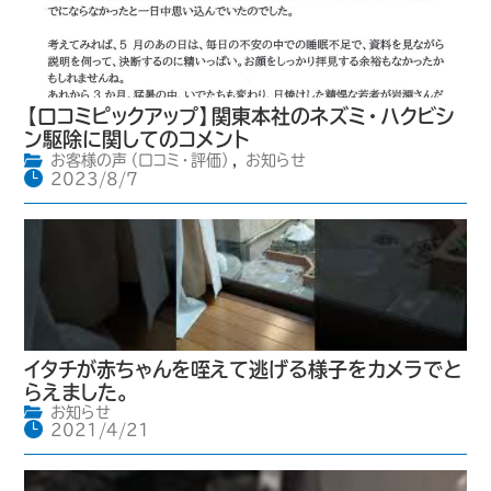
【口コミピックアップ】関東本社のネズミ・ハクビシ
ン駆除に関してのコメント
お客様の声（口コミ・評価）
,
お知らせ
2023/8/7
イタチが赤ちゃんを咥えて逃げる様子をカメラでと
らえました。
お知らせ
2021/4/21