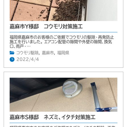
嘉麻市Y様邸 コウモリ対策施工
福岡県嘉麻市のお客様のご依頼でコウモリの駆除・再発防止
施工を行いました。 エアコン配管の隙間や外壁の隙間、換気
口、雨戸・…
コウモリ駆除
,
嘉麻市
,
福岡県
2022/4/4
嘉麻市S様邸 ネズミ、イタチ対策施工