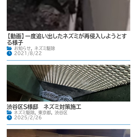
【動画】一度追い出したネズミが再侵入しようとす
る様子
お知らせ
,
ネズミ駆除
2021/8/22
渋谷区S様邸 ネズミ対策施工
ネズミ駆除
,
東京都
,
渋谷区
2025/2/26