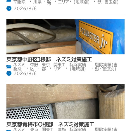
マ駆除
川県
エリア
(地域別)
獣・害虫別)
市
2026/8/6
東京都中野区I様邸 ネズミ対策施工
ネズミ
中野
東京
関東エ
駆除実績
駆除実績(害
,
,
,
,
,
駆除
区
都
リア
(地域別)
獣・害虫別)
2026/8/6
東京都青梅市O様邸 ネズミ対策施工
ネズミ
東京
関東エ
青梅
駆除実績
駆除実績(害