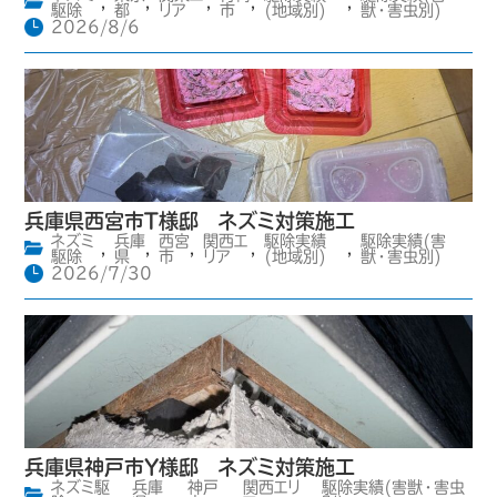
,
,
,
,
,
駆除
都
リア
市
(地域別)
獣・害虫別)
2026/8/6
兵庫県西宮市T様邸 ネズミ対策施工
ネズミ
兵庫
西宮
関西エ
駆除実績
駆除実績(害
,
,
,
,
,
駆除
県
市
リア
(地域別)
獣・害虫別)
2026/7/30
兵庫県神戸市Y様邸 ネズミ対策施工
ネズミ駆
兵庫
神戸
関西エリ
駆除実績(害獣・害虫
,
,
,
,