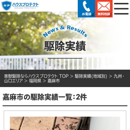
駆除実績
害獣駆除ならハウスプロテクト TOP
>
駆除実績(地域別)
>
九州・
山口エリア
>
福岡県
>
嘉麻市
嘉麻市の駆除実績一覧：2件