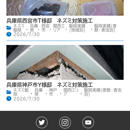
兵庫県西宮市T様邸 ネズミ対策施工
ネズミ
兵庫
西宮
関西エ
駆除実績
駆除実績(害
,
,
,
,
,
駆除
県
市
リア
(地域別)
獣・害虫別)
2026/7/30
兵庫県神戸市Y様邸 ネズミ対策施工
ネズミ駆
兵庫
神戸
関西エリ
駆除実績(害獣・害虫
,
,
,
,
除
県
市
ア
別)
2026/7/30