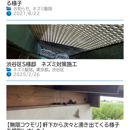
る様子
お知らせ
,
ネズミ駆除
2021/8/22
渋谷区S様邸 ネズミ対策施工
ネズミ駆除
,
東京都
,
渋谷区
2025/2/26
【無限コウモリ】軒下から次々と湧き出てくる様子