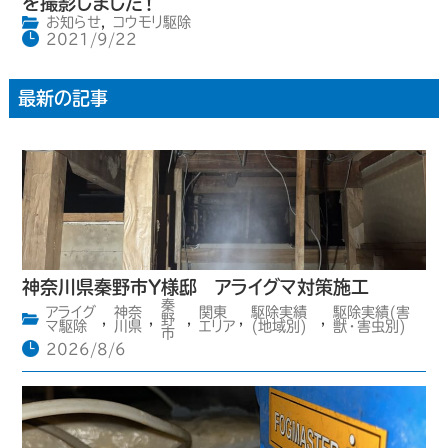
を撮影しました！
お知らせ
,
コウモリ駆除
2021/9/22
最新の記事
神奈川県秦野市Y様邸 アライグマ対策施工
秦
アライグ
神奈
関東
駆除実績
駆除実績(害
,
,
野
,
,
,
マ駆除
川県
エリア
(地域別)
獣・害虫別)
市
2026/8/6