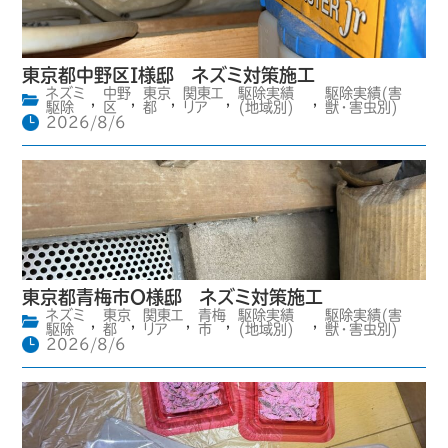
東京都中野区I様邸 ネズミ対策施工
ネズミ
中野
東京
関東エ
駆除実績
駆除実績(害
,
,
,
,
,
駆除
区
都
リア
(地域別)
獣・害虫別)
2026/8/6
東京都青梅市O様邸 ネズミ対策施工
ネズミ
東京
関東エ
青梅
駆除実績
駆除実績(害
,
,
,
,
,
駆除
都
リア
市
(地域別)
獣・害虫別)
2026/8/6