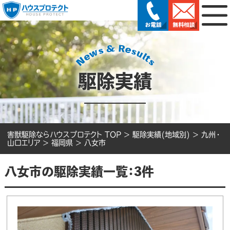
駆除実績
害獣駆除ならハウスプロテクト TOP
>
駆除実績(地域別)
>
九州・
山口エリア
>
福岡県
>
八女市
八女市の駆除実績一覧：3件