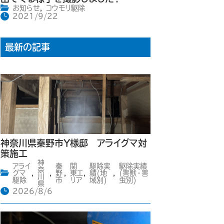
お知らせ
,
コウモリ駆除
2021/9/22
最新の記事
神奈川県秦野市Y様邸 アライグマ対
策施工
神
アライ
秦
関
駆除実
駆除実績
奈
グマ
,
,
野
,
東エ
,
績(地
,
(害獣・害
川
駆除
市
リア
域別)
虫別)
県
2026/8/6