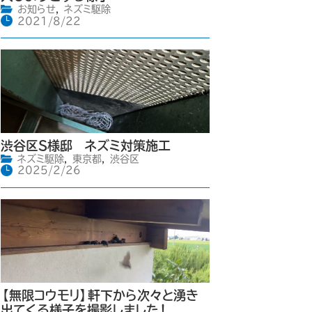
お知らせ
,
ネズミ駆除
2021/8/22
渋谷区S様邸 ネズミ対策施工
ネズミ駆除
,
東京都
,
渋谷区
2025/2/26
【無限コウモリ】軒下から次々と湧き
出てくる様子を撮影しました！