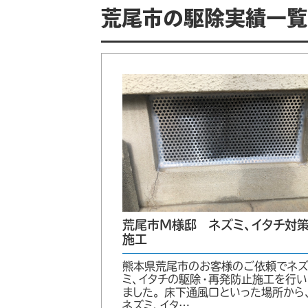
荒尾市の駆除実績一覧
荒尾市M様邸 ネズミ、イタチ対
施工
熊本県荒尾市のお客様のご依頼でネ
ミ、イタチの駆除・再発防止施工を行い
ました。 床下通風口といった場所から
ネズミ、イタ…