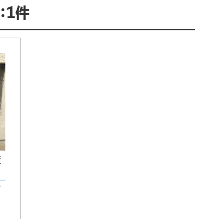
：1件
策
ズ
、