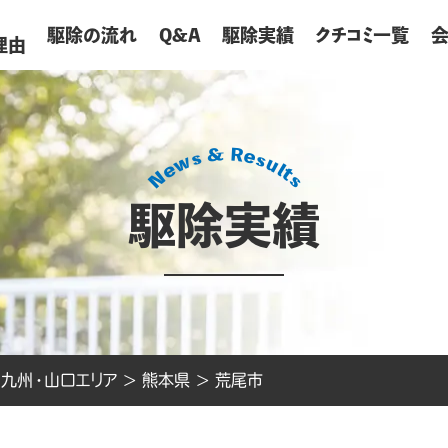
が
駆除の流れ
Q&A
駆除実績
クチコミ一覧
理由
駆除実績
>
九州・山口エリア
>
熊本県
>
荒尾市