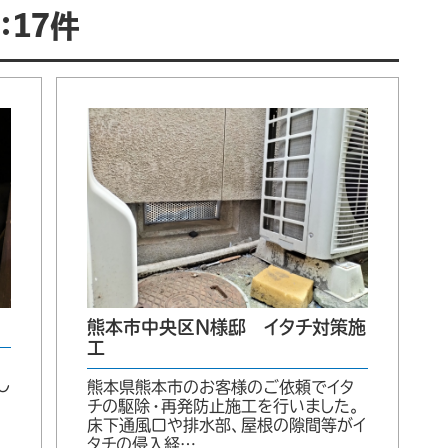
17件
熊本市中央区N様邸 イタチ対策施
工
し
熊本県熊本市のお客様のご依頼でイタ
チの駆除・再発防止施工を行いました。
床下通風口や排水部、屋根の隙間等がイ
タチの侵入経…