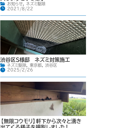
お知らせ
,
ネズミ駆除
2021/8/22
渋谷区S様邸 ネズミ対策施工
ネズミ駆除
,
東京都
,
渋谷区
2025/2/26
【無限コウモリ】軒下から次々と湧き
出てくる様子を撮影しました！