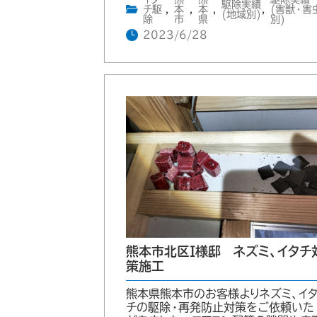
駆除実績
チ駆
,
本
,
本
,
,
(害獣・害
(地域別)
除
市
県
別)
2023/6/28
熊本市北区I様邸 ネズミ、イタチ
策施工
熊本県熊本市のお客様よりネズミ、イ
チの駆除・再発防止対策をご依頼いた