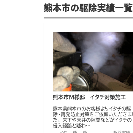
熊本市の駆除実績一覧：
熊本市M様邸 イタチ対策施工
熊本県熊本市のお客様よりイタチの駆
除・再発防止対策をご依頼いただきま
た。 床下や天井の隙間などがイタチの
侵入経路と疑わ…
イタ
熊
熊
駆除実績