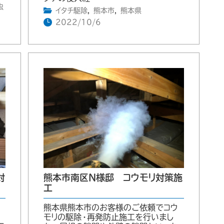
虫
イタチ駆除
,
熊本市
,
熊本県
2022/10/6
対
熊本市南区N様邸 コウモリ対策施
工
タ
熊本県熊本市のお客様のご依頼でコウ
モリの駆除・再発防止施工を行いまし