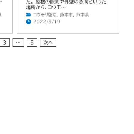
下
た。 屋根の隙間や外壁の隙間といった
場所から、コウモ…
県
コウモリ駆除
,
熊本市
,
熊本県
2022/9/19
3
…
5
次へ