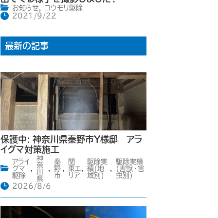
お知らせ
,
コウモリ駆除
2021/9/22
最新の記事
保護中: 神奈川県秦野市Y様邸 アラ
イグマ対策施工
神
アライ
秦
関
駆除実
駆除実績
奈
グマ
,
,
野
,
東エ
,
績(地
,
(害獣・害
川
駆除
市
リア
域別)
虫別)
県
2026/8/6