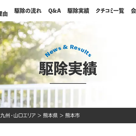
が
駆除の流れ
Q&A
駆除実績
クチコミ一覧
理由
駆除実績
>
九州・山口エリア
>
熊本県
>
熊本市