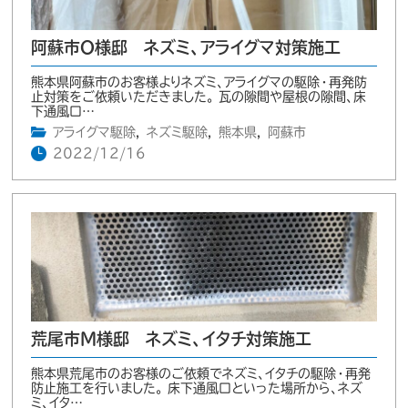
阿蘇市O様邸 ネズミ、アライグマ対策施工
熊本県阿蘇市のお客様よりネズミ、アライグマの駆除・再発防
止対策をご依頼いただきました。 瓦の隙間や屋根の隙間、床
下通風口…
アライグマ駆除
,
ネズミ駆除
,
熊本県
,
阿蘇市
2022/12/16
荒尾市M様邸 ネズミ、イタチ対策施工
熊本県荒尾市のお客様のご依頼でネズミ、イタチの駆除・再発
防止施工を行いました。 床下通風口といった場所から、ネズ
ミ、イタ…