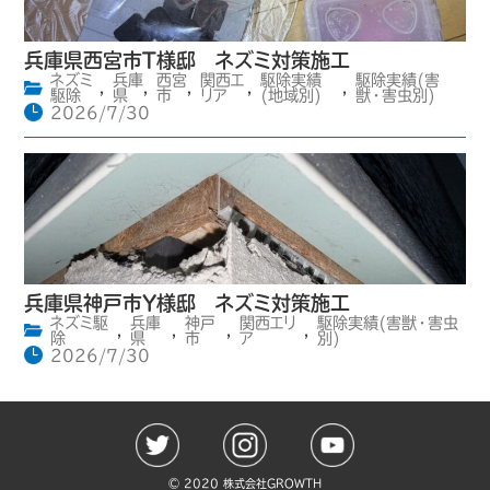
兵庫県西宮市T様邸 ネズミ対策施工
ネズミ
兵庫
西宮
関西エ
駆除実績
駆除実績(害
,
,
,
,
,
駆除
県
市
リア
(地域別)
獣・害虫別)
2026/7/30
兵庫県神戸市Y様邸 ネズミ対策施工
ネズミ駆
兵庫
神戸
関西エリ
駆除実績(害獣・害虫
,
,
,
,
除
県
市
ア
別)
2026/7/30
©️ 2020 株式会社GROWTH