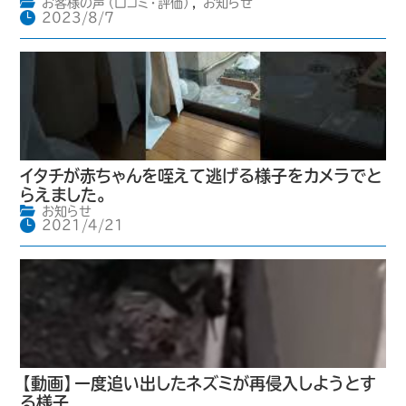
お客様の声（口コミ・評価）
,
お知らせ
2023/8/7
イタチが赤ちゃんを咥えて逃げる様子をカメラでと
らえました。
お知らせ
2021/4/21
【動画】一度追い出したネズミが再侵入しようとす
る様子