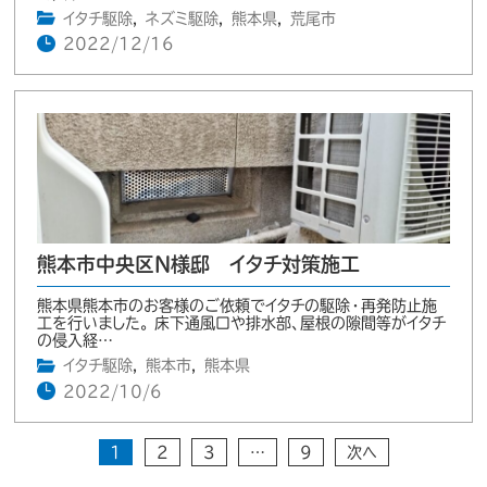
イタチ駆除
,
ネズミ駆除
,
熊本県
,
荒尾市
2022/12/16
熊本市中央区N様邸 イタチ対策施工
熊本県熊本市のお客様のご依頼でイタチの駆除・再発防止施
工を行いました。 床下通風口や排水部、屋根の隙間等がイタチ
の侵入経…
イタチ駆除
,
熊本市
,
熊本県
2022/10/6
1
2
3
…
9
次へ