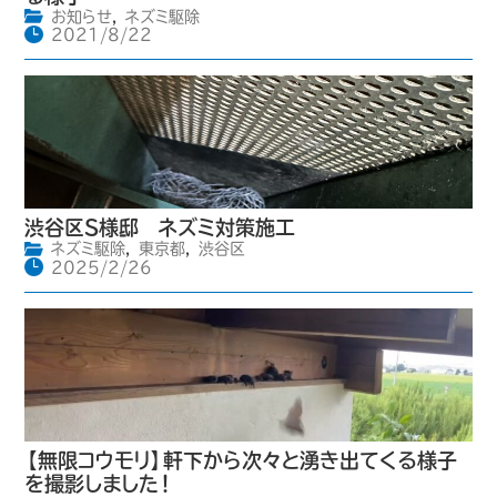
お知らせ
,
ネズミ駆除
2021/8/22
渋谷区S様邸 ネズミ対策施工
ネズミ駆除
,
東京都
,
渋谷区
2025/2/26
【無限コウモリ】軒下から次々と湧き出てくる様子
を撮影しました！