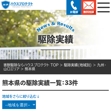
駆除実績
害獣駆除ならハウスプロテクト TOP
>
駆除実績(地域別)
>
九州・
山口エリア
>
熊本県
熊本県の駆除実績一覧：33件
地域をさらに絞り込む↓