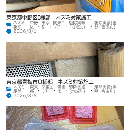
東京都中野区I様邸 ネズミ対策施工
ネズミ
中野
東京
関東エ
駆除実績
駆除実績(害
,
,
,
,
,
駆除
区
都
リア
(地域別)
獣・害虫別)
2026/8/6
東京都青梅市O様邸 ネズミ対策施工
ネズミ
東京
関東エ
青梅
駆除実績
駆除実績(害
,
,
,
,
,
駆除
都
リア
市
(地域別)
獣・害虫別)
2026/8/6