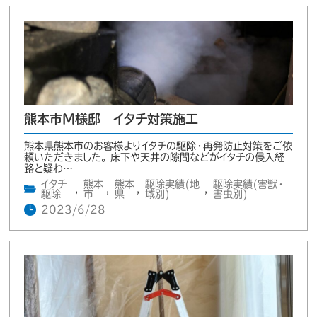
熊本市M様邸 イタチ対策施工
熊本県熊本市のお客様よりイタチの駆除・再発防止対策をご依
頼いただきました。 床下や天井の隙間などがイタチの侵入経
路と疑わ…
イタチ
熊本
熊本
駆除実績(地
駆除実績(害獣・
,
,
,
,
駆除
市
県
域別)
害虫別)
2023/6/28