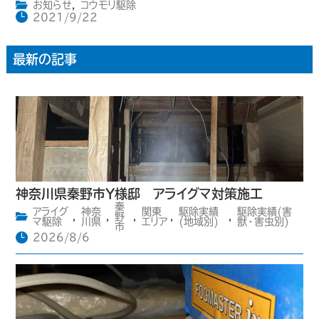
お知らせ
,
コウモリ駆除
2021/9/22
最新の記事
神奈川県秦野市Y様邸 アライグマ対策施工
秦
アライグ
神奈
関東
駆除実績
駆除実績(害
,
,
野
,
,
,
マ駆除
川県
エリア
(地域別)
獣・害虫別)
市
2026/8/6