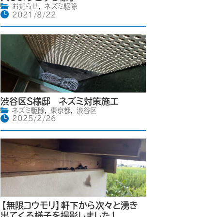
お知らせ
,
ネズミ駆除
2021/8/22
渋谷区S様邸 ネズミ対策施工
ネズミ駆除
,
東京都
,
渋谷区
2025/2/26
【無限コウモリ】軒下から次々と湧き
出てくる様子を撮影しました！