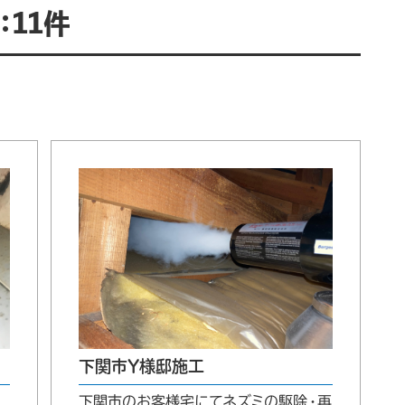
11件
下関市Y様邸施工
下関市のお客様宅にてネズミの駆除・再