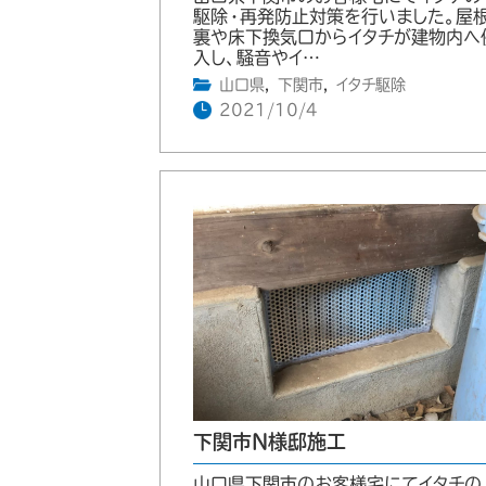
駆除・再発防止対策を行いました。屋
裏や床下換気口からイタチが建物内へ
入し、騒音やイ…
山口県
,
下関市
,
イタチ駆除
2021/10/4
下関市N様邸施工
山口県下関市のお客様宅にてイタチの