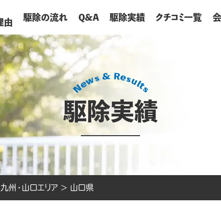
が
駆除の流れ
Q&A
駆除実績
クチコミ一覧
理由
駆除実績
>
九州・山口エリア
>
山口県