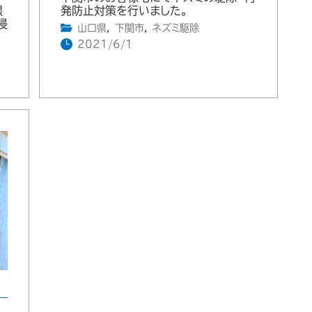
根
発防止対策を行いました。
侵
山口県
,
下関市
,
ネズミ駆除
2021/6/1