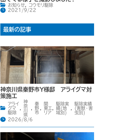
お知らせ
,
コウモリ駆除
2021/9/22
最新の記事
神奈川県秦野市Y様邸 アライグマ対
策施工
神
アライ
秦
関
駆除実
駆除実績
奈
グマ
,
,
野
,
東エ
,
績(地
,
(害獣・害
川
駆除
市
リア
域別)
虫別)
県
2026/8/6