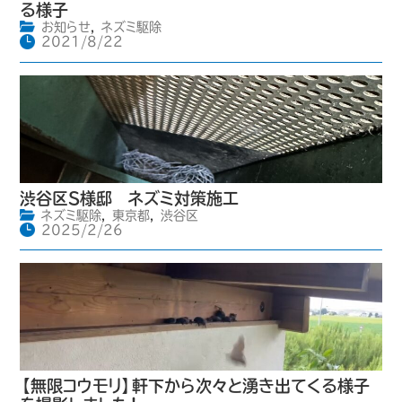
る様子
お知らせ
,
ネズミ駆除
2021/8/22
渋谷区S様邸 ネズミ対策施工
ネズミ駆除
,
東京都
,
渋谷区
2025/2/26
【無限コウモリ】軒下から次々と湧き出てくる様子