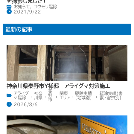
を撮影しました！
お知らせ
,
コウモリ駆除
2021/9/22
最新の記事
神奈川県秦野市Y様邸 アライグマ対策施工
秦
アライグ
神奈
関東
駆除実績
駆除実績(害
,
,
野
,
,
,
マ駆除
川県
エリア
(地域別)
獣・害虫別)
市
2026/8/6