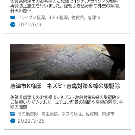
佐賀県唐津市のお客様のご依頼でイタチ、アライグマの駆除・
再発防止施工を行いました。 配管引き込み部や外壁の隙間、
軒天の隙…
アライグマ駆除
,
イタチ駆除
,
佐賀県
,
唐津市
2022/6/9
唐津市K様邸 ネズミ・害鳥対策＆蜂の巣駆除
佐賀県唐津市のお客様よりネズミ・害鳥対策＆蜂の巣駆除を
ご依頼いただきました。 エアコン配管の隙間や屋根の隙間、外
壁の隙間…
その他害獣・害虫駆除
,
ネズミ駆除
,
佐賀県
,
唐津市
2022/3/28