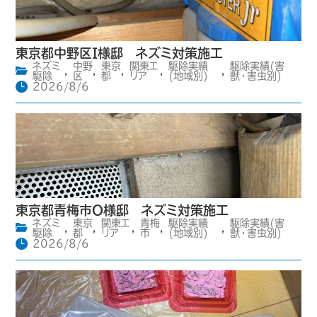
東京都中野区I様邸 ネズミ対策施工
ネズミ
中野
東京
関東エ
駆除実績
駆除実績(害
,
,
,
,
,
駆除
区
都
リア
(地域別)
獣・害虫別)
2026/8/6
東京都青梅市O様邸 ネズミ対策施工
ネズミ
東京
関東エ
青梅
駆除実績
駆除実績(害
,
,
,
,
,
駆除
都
リア
市
(地域別)
獣・害虫別)
2026/8/6