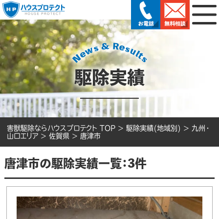
駆除実績
害獣駆除ならハウスプロテクト TOP
>
駆除実績(地域別)
>
九州・
山口エリア
>
佐賀県
>
唐津市
唐津市の駆除実績一覧：3件