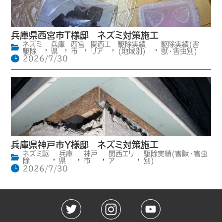
兵庫県西宮市T様邸 ネズミ対策施工
ネズミ
兵庫
西宮
関西エ
駆除実績
駆除実績(害
,
,
,
,
,
駆除
県
市
リア
(地域別)
獣・害虫別)
2026/7/30
兵庫県神戸市Y様邸 ネズミ対策施工
ネズミ駆
兵庫
神戸
関西エリ
駆除実績(害獣・害虫
,
,
,
,
除
県
市
ア
別)
2026/7/30