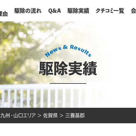
が
駆除の流れ
Q&A
駆除実績
クチコミ一覧
理由
駆除実績
>
九州・山口エリア
>
佐賀県
>
三養基郡