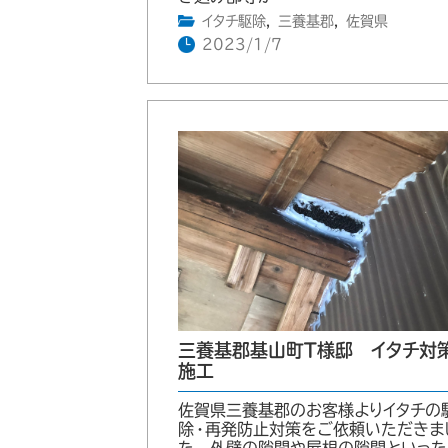
イタチ駆除
,
三養基郡
,
佐賀県
2023/1/7
三養基郡基山町T様邸 イタチ対
施工
佐賀県三養基郡のお客様よりイタチの
除・再発防止対策をご依頼いただきま
た。 外壁の隙間や屋根の隙間といった