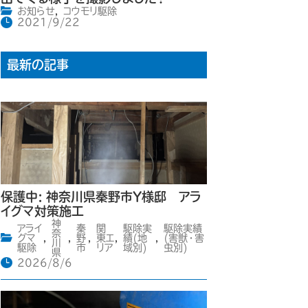
お知らせ
,
コウモリ駆除
2021/9/22
最新の記事
保護中: 神奈川県秦野市Y様邸 アラ
イグマ対策施工
神
アライ
秦
関
駆除実
駆除実績
奈
グマ
,
,
野
,
東エ
,
績(地
,
(害獣・害
川
駆除
市
リア
域別)
虫別)
県
2026/8/6