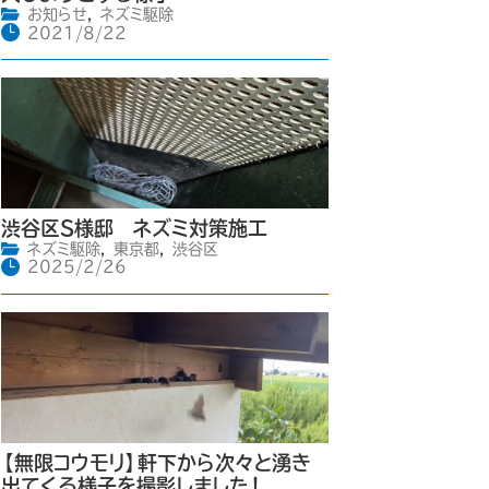
お知らせ
,
ネズミ駆除
2021/8/22
渋谷区S様邸 ネズミ対策施工
ネズミ駆除
,
東京都
,
渋谷区
2025/2/26
【無限コウモリ】軒下から次々と湧き
出てくる様子を撮影しました！