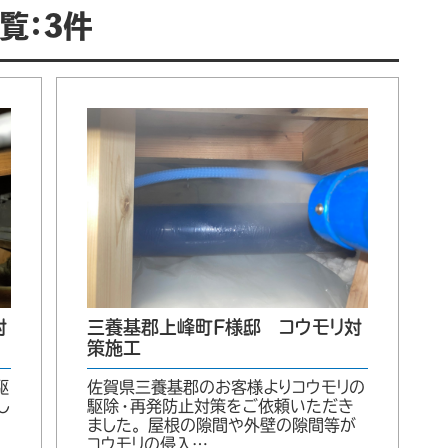
覧：3件
対
三養基郡上峰町F様邸 コウモリ対
策施工
駆
佐賀県三養基郡のお客様よりコウモリの
し
駆除・再発防止対策をご依頼いただき
ました。 屋根の隙間や外壁の隙間等が
コウモリの侵入…