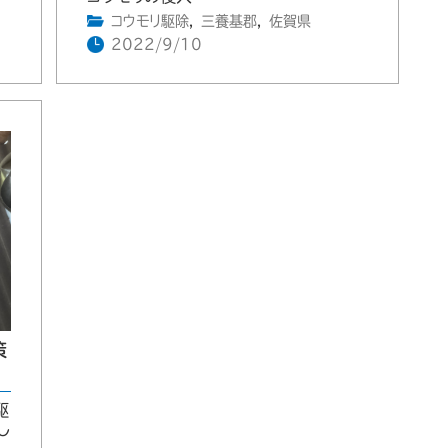
コウモリ駆除
,
三養基郡
,
佐賀県
2022/9/10
策
駆
し