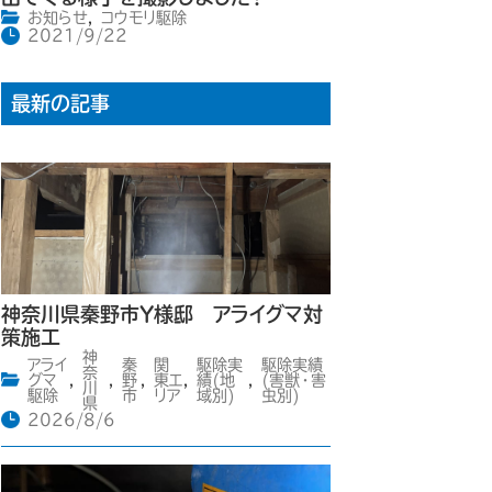
お知らせ
,
コウモリ駆除
2021/9/22
最新の記事
神奈川県秦野市Y様邸 アライグマ対
策施工
神
アライ
秦
関
駆除実
駆除実績
奈
グマ
,
,
野
,
東エ
,
績(地
,
(害獣・害
川
駆除
市
リア
域別)
虫別)
県
2026/8/6