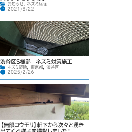
お知らせ
,
ネズミ駆除
2021/8/22
渋谷区S様邸 ネズミ対策施工
ネズミ駆除
,
東京都
,
渋谷区
2025/2/26
【無限コウモリ】軒下から次々と湧き
出てくる様子を撮影しました！