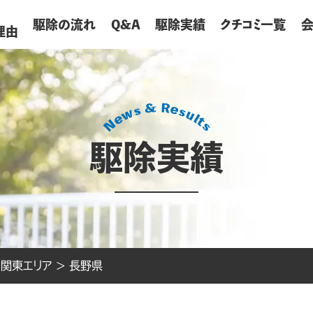
が
駆除の流れ
Q&A
駆除実績
クチコミ一覧
理由
駆除実績
>
関東エリア
>
長野県