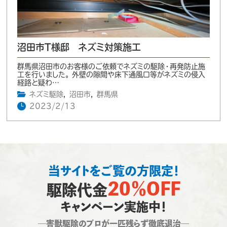
沼田市T様邸 ネズミ対策施工
群馬県沼田市のお客様のご依頼でネズミの駆除・再発防止施
工を行いました。 外壁の隙間や床下通風口等がネズミの侵入
経路と疑わ…
ネズミ駆除
,
沼田市
,
群馬県
2023/2/13
当サイトをご覧の方限定！
20％OFF
駆除代金
キャンペーン実施中！
―害獣駆除のプロが一匹残らず徹底退治―