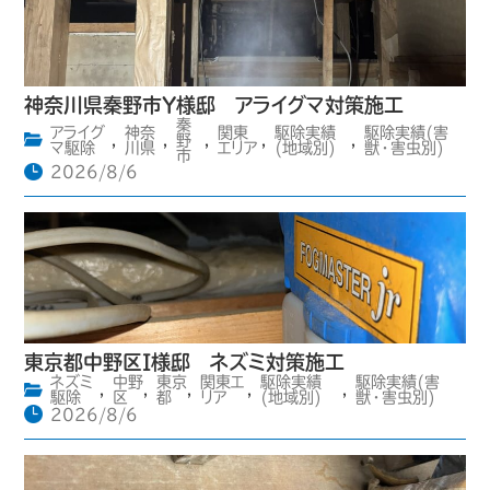
神奈川県秦野市Y様邸 アライグマ対策施工
秦
アライグ
神奈
関東
駆除実績
駆除実績(害
,
,
野
,
,
,
マ駆除
川県
エリア
(地域別)
獣・害虫別)
市
2026/8/6
東京都中野区I様邸 ネズミ対策施工
ネズミ
中野
東京
関東エ
駆除実績
駆除実績(害
,
,
,
,
,
駆除
区
都
リア
(地域別)
獣・害虫別)
2026/8/6