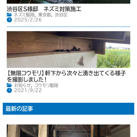
渋谷区S様邸 ネズミ対策施工
ネズミ駆除
,
東京都
,
渋谷区
2025/2/26
【無限コウモリ】軒下から次々と湧き出てくる様子
を撮影しました！
お知らせ
,
コウモリ駆除
2021/9/22
最新の記事