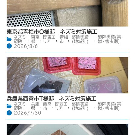
東京都青梅市O様邸 ネズミ対策施工
ネズミ
東京
関東エ
青梅
駆除実績
駆除実績(害
,
,
,
,
,
駆除
都
リア
市
(地域別)
獣・害虫別)
2026/8/6
兵庫県西宮市T様邸 ネズミ対策施工
ネズミ
兵庫
西宮
関西エ
駆除実績
駆除実績(害
,
,
,
,
,
駆除
県
市
リア
(地域別)
獣・害虫別)
2026/7/30