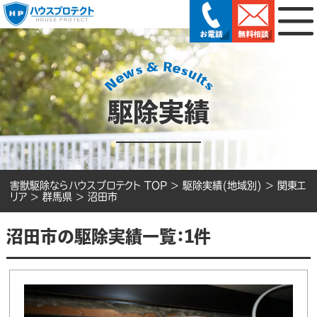
駆除実績
害獣駆除ならハウスプロテクト TOP
>
駆除実績(地域別)
>
関東エ
リア
>
群馬県
>
沼田市
沼田市の駆除実績一覧：1件