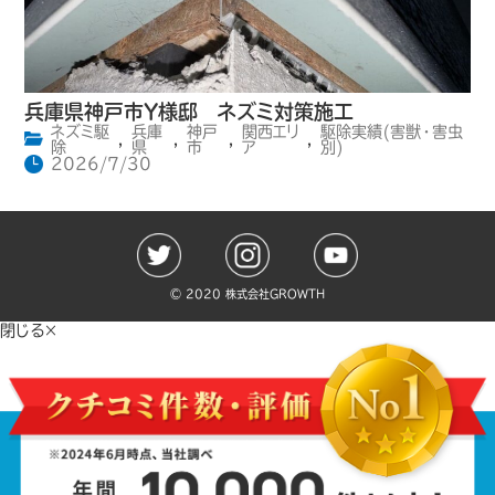
兵庫県神戸市Y様邸 ネズミ対策施工
ネズミ駆
兵庫
神戸
関西エリ
駆除実績(害獣・害虫
,
,
,
,
除
県
市
ア
別)
2026/7/30
©️ 2020 株式会社GROWTH
閉じる×