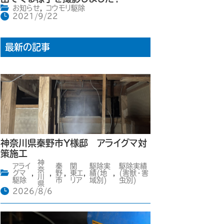
お知らせ
,
コウモリ駆除
2021/9/22
最新の記事
神奈川県秦野市Y様邸 アライグマ対
策施工
神
アライ
秦
関
駆除実
駆除実績
奈
グマ
,
,
野
,
東エ
,
績(地
,
(害獣・害
川
駆除
市
リア
域別)
虫別)
県
2026/8/6