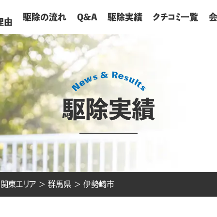
が
駆除の流れ
Q&A
駆除実績
クチコミ一覧
理由
駆除実績
>
関東エリア
>
群馬県
>
伊勢崎市