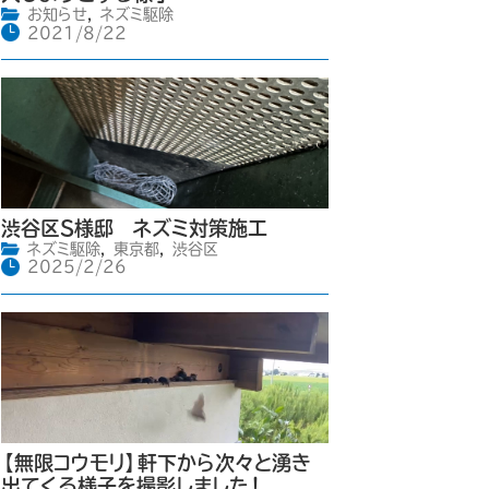
お知らせ
,
ネズミ駆除
2021/8/22
渋谷区S様邸 ネズミ対策施工
ネズミ駆除
,
東京都
,
渋谷区
2025/2/26
【無限コウモリ】軒下から次々と湧き
出てくる様子を撮影しました！