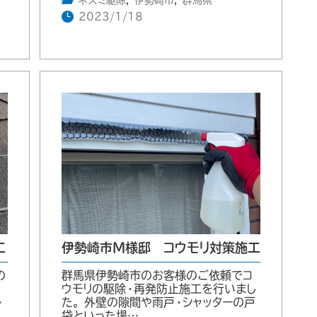
ネズミ駆除
,
伊勢崎市
,
群馬県
2023/1/18
工
伊勢崎市M様邸 コウモリ対策施工
の
群馬県伊勢崎市のお客様のご依頼でコ
ウモリの駆除・再発防止施工を行いまし
・
た。 外壁の隙間や雨戸・シャッターの戸
袋といった場…