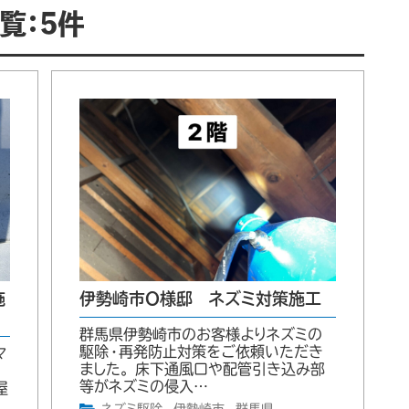
覧：5件
施
伊勢崎市O様邸 ネズミ対策施工
群馬県伊勢崎市のお客様よりネズミの
駆除・再発防止対策をご依頼いただき
マ
ました。 床下通風口や配管引き込み部
等がネズミの侵入…
屋