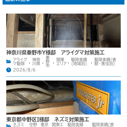
神奈川県秦野市Y様邸 アライグマ対策施工
秦
アライグ
神奈
関東
駆除実績
駆除実績(害
,
,
野
,
,
,
マ駆除
川県
エリア
(地域別)
獣・害虫別)
市
2026/8/6
東京都中野区I様邸 ネズミ対策施工
ネズミ
中野
東京
関東エ
駆除実績
駆除実績(害
,
,
,
,
,