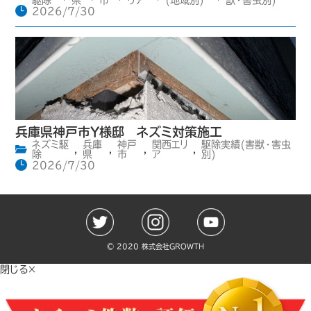
駆除
県
市
リア
(地域別)
獣・害虫別)
2026/7/30
兵庫県神戸市Y様邸 ネズミ対策施工
ネズミ駆
兵庫
神戸
関西エリ
駆除実績(害獣・害虫
,
,
,
,
除
県
市
ア
別)
2026/7/30
©️ 2020 株式会社GROWTH
閉じる×