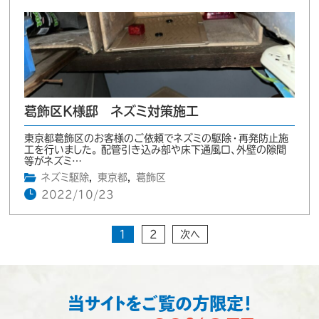
葛飾区K様邸 ネズミ対策施工
東京都葛飾区のお客様のご依頼でネズミの駆除・再発防止施
工を行いました。 配管引き込み部や床下通風口、外壁の隙間
等がネズミ…
ネズミ駆除
,
東京都
,
葛飾区
2022/10/23
1
2
次へ
当サイトをご覧の方限定！