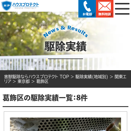
駆除実績
害獣駆除ならハウスプロテクト TOP
>
駆除実績(地域別)
>
関東エ
リア
>
東京都
>
葛飾区
葛飾区の駆除実績一覧：8件