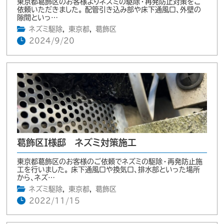
東京都葛飾区のお客様よりネズミの駆除・再発防止対策をご
依頼いただきました。 配管引き込み部や床下通風口、外壁の
隙間といっ…
ネズミ駆除
,
東京都
,
葛飾区
2024/9/20
葛飾区I様邸 ネズミ対策施工
東京都葛飾区のお客様のご依頼でネズミの駆除・再発防止施
工を行いました。 床下通風口や換気口、排水部といった場所
から、ネズ…
ネズミ駆除
,
東京都
,
葛飾区
2022/11/15