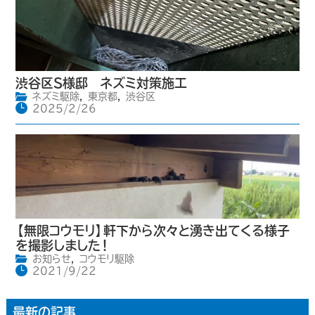
渋谷区S様邸 ネズミ対策施工
ネズミ駆除
,
東京都
,
渋谷区
2025/2/26
【無限コウモリ】軒下から次々と湧き出てくる様子
を撮影しました！
お知らせ
,
コウモリ駆除
2021/9/22
最新の記事