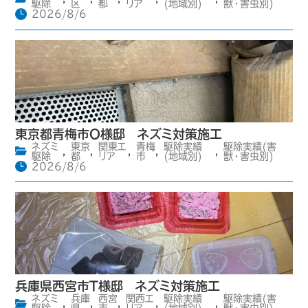
駆除
区
都
リア
(地域別)
獣・害虫別)
2026/8/6
東京都青梅市O様邸 ネズミ対策施工
ネズミ
東京
関東エ
青梅
駆除実績
駆除実績(害
,
,
,
,
,
駆除
都
リア
市
(地域別)
獣・害虫別)
2026/8/6
兵庫県西宮市T様邸 ネズミ対策施工
ネズミ
兵庫
西宮
関西エ
駆除実績
駆除実績(害
,
,
,
,
,