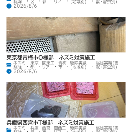
駆除
区
都
リア
(地域別)
獣・害虫別)
2026/8/6
東京都青梅市O様邸 ネズミ対策施工
ネズミ
東京
関東エ
青梅
駆除実績
駆除実績(害
,
,
,
,
,
駆除
都
リア
市
(地域別)
獣・害虫別)
2026/8/6
兵庫県西宮市T様邸 ネズミ対策施工
ネズミ
兵庫
西宮
関西エ
駆除実績
駆除実績(害
,
,
,
,
,