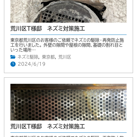
荒川区T様邸 ネズミ対策施工
東京都荒川区のお客様のご依頼でネズミの駆除・再発防止施
工を行いました。 外壁の隙間や屋根の隙間、基礎の割れ目と
いった場所…
ネズミ駆除
,
東京都
,
荒川区
2024/6/19
荒川区T様邸 ネズミ対策施工