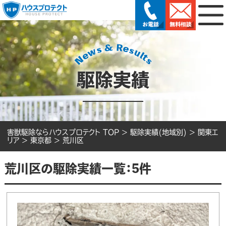
駆除実績
害獣駆除ならハウスプロテクト TOP
>
駆除実績(地域別)
>
関東エ
リア
>
東京都
>
荒川区
荒川区の駆除実績一覧：5件