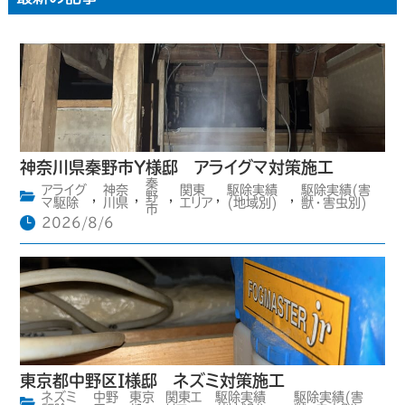
神奈川県秦野市Y様邸 アライグマ対策施工
秦
アライグ
神奈
関東
駆除実績
駆除実績(害
,
,
野
,
,
,
マ駆除
川県
エリア
(地域別)
獣・害虫別)
市
2026/8/6
東京都中野区I様邸 ネズミ対策施工
ネズミ
中野
東京
関東エ
駆除実績
駆除実績(害
,
,
,
,
,