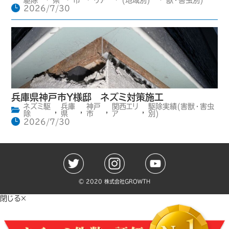
駆除
県
市
リア
(地域別)
獣・害虫別)
2026/7/30
兵庫県神戸市Y様邸 ネズミ対策施工
ネズミ駆
兵庫
神戸
関西エリ
駆除実績(害獣・害虫
,
,
,
,
除
県
市
ア
別)
2026/7/30
©️ 2020 株式会社GROWTH
閉じる×