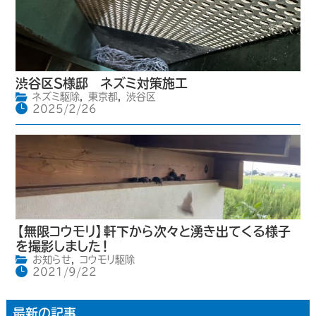
渋谷区S様邸 ネズミ対策施工
ネズミ駆除
,
東京都
,
渋谷区
2025/2/26
【無限コウモリ】軒下から次々と湧き出てくる様子
を撮影しました！
お知らせ
,
コウモリ駆除
2021/9/22
最新の記事