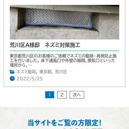
荒川区A様邸 ネズミ対策施工
東京都荒川区のお客様のご依頼でネズミの駆除・再発防止施
工を行いました。 床下通風口や外壁の隙間、換気口といった
場所から、…
ネズミ駆除
,
東京都
,
荒川区
2022/5/25
1
2
次へ
当サイトをご覧の方限定！