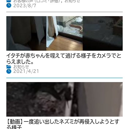
お客様の声（口コミ・評価）
,
お知らせ
2023/8/7
イタチが赤ちゃんを咥えて逃げる様子をカメラでと
らえました。
お知らせ
2021/4/21
【動画】一度追い出したネズミが再侵入しようとす
る様子