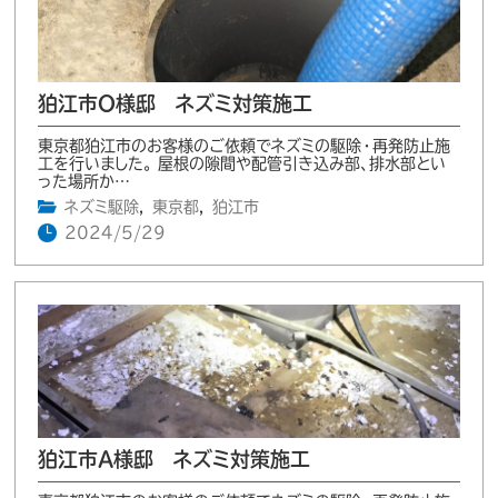
狛江市O様邸 ネズミ対策施工
東京都狛江市のお客様のご依頼でネズミの駆除・再発防止施
工を行いました。 屋根の隙間や配管引き込み部、排水部とい
った場所か…
ネズミ駆除
,
東京都
,
狛江市
2024/5/29
狛江市A様邸 ネズミ対策施工