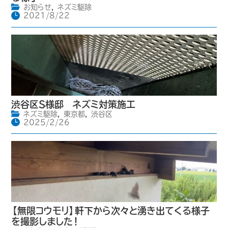
お知らせ
,
ネズミ駆除
2021/8/22
渋谷区S様邸 ネズミ対策施工
ネズミ駆除
,
東京都
,
渋谷区
2025/2/26
【無限コウモリ】軒下から次々と湧き出てくる様子
を撮影しました！