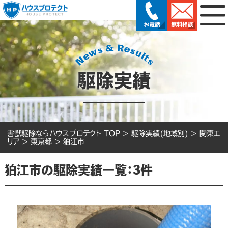
駆除実績
害獣駆除ならハウスプロテクト TOP
>
駆除実績(地域別)
>
関東エ
リア
>
東京都
>
狛江市
狛江市の駆除実績一覧：3件