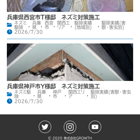
兵庫県西宮市T様邸 ネズミ対策施工
ネズミ
兵庫
西宮
関西エ
駆除実績
駆除実績(害
,
,
,
,
,
駆除
県
市
リア
(地域別)
獣・害虫別)
2026/7/30
兵庫県神戸市Y様邸 ネズミ対策施工
ネズミ駆
兵庫
神戸
関西エリ
駆除実績(害獣・害虫
,
,
,
,
除
県
市
ア
別)
2026/7/30
©️ 2020 株式会社GROWTH