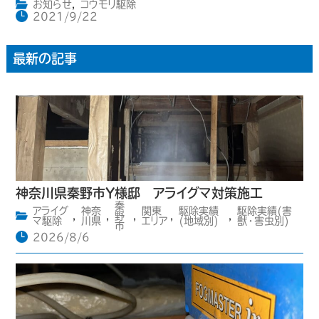
お知らせ
,
コウモリ駆除
2021/9/22
最新の記事
神奈川県秦野市Y様邸 アライグマ対策施工
秦
アライグ
神奈
関東
駆除実績
駆除実績(害
,
,
野
,
,
,
マ駆除
川県
エリア
(地域別)
獣・害虫別)
市
2026/8/6