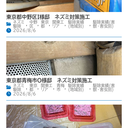
東京都中野区I様邸 ネズミ対策施工
ネズミ
中野
東京
関東エ
駆除実績
駆除実績(害
,
,
,
,
,
駆除
区
都
リア
(地域別)
獣・害虫別)
2026/8/6
東京都青梅市O様邸 ネズミ対策施工
ネズミ
東京
関東エ
青梅
駆除実績
駆除実績(害
,
,
,
,
,
駆除
都
リア
市
(地域別)
獣・害虫別)
2026/8/6