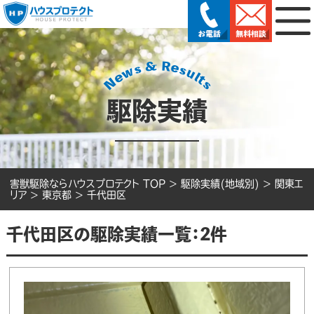
駆除実績
害獣駆除ならハウスプロテクト TOP
>
駆除実績(地域別)
>
関東エ
リア
>
東京都
>
千代田区
千代田区の駆除実績一覧：2件