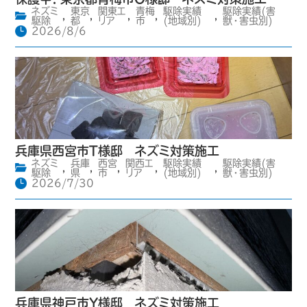
ネズミ
東京
関東エ
青梅
駆除実績
駆除実績(害
,
,
,
,
,
駆除
都
リア
市
(地域別)
獣・害虫別)
2026/8/6
兵庫県西宮市T様邸 ネズミ対策施工
ネズミ
兵庫
西宮
関西エ
駆除実績
駆除実績(害
,
,
,
,
,
駆除
県
市
リア
(地域別)
獣・害虫別)
2026/7/30
兵庫県神戸市Y様邸 ネズミ対策施工