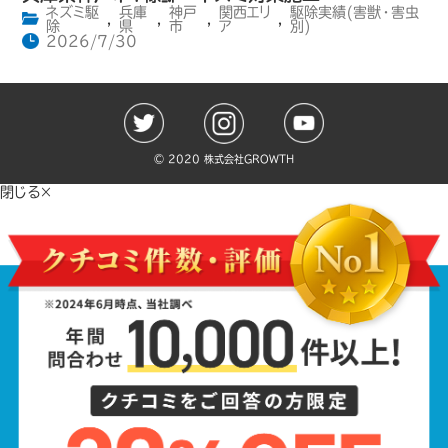
ネズミ駆
兵庫
神戸
関西エリ
駆除実績(害獣・害虫
,
,
,
,
除
県
市
ア
別)
2026/7/30
©️ 2020 株式会社GROWTH
閉じる×