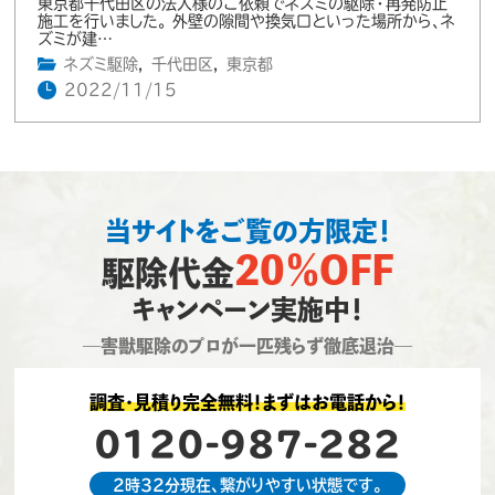
東京都千代田区の法人様のご依頼でネズミの駆除・再発防止
施工を行いました。 外壁の隙間や換気口といった場所から、ネ
ズミが建…
ネズミ駆除
,
千代田区
,
東京都
2022/11/15
当サイトをご覧の方限定！
20％OFF
駆除代金
キャンペーン実施中！
―害獣駆除のプロが一匹残らず徹底退治―
調査・見積り完全無料！まずはお電話から！
0120-987-282
2時32分現在、繋がりやすい状態です。