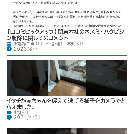
【口コミピックアップ】関東本社のネズミ・ハクビシ
ン駆除に関してのコメント
お客様の声（口コミ・評価）
,
お知らせ
2023/8/7
イタチが赤ちゃんを咥えて逃げる様子をカメラでと
らえました。
お知らせ
2021/4/21