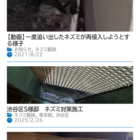
【動画】一度追い出したネズミが再侵入しようとす
る様子
お知らせ
,
ネズミ駆除
2021/8/22
渋谷区S様邸 ネズミ対策施工
ネズミ駆除
,
東京都
,
渋谷区
2025/2/26