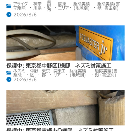
秦
アライグ
神奈
関東
駆除実績
駆除実績(害
,
,
野
,
,
,
マ駆除
川県
エリア
(地域別)
獣・害虫別)
市
2026/8/6
保護中: 東京都中野区I様邸 ネズミ対策施工
ネズミ
中野
東京
関東エ
駆除実績
駆除実績(害
,
,
,
,
,
駆除
区
都
リア
(地域別)
獣・害虫別)
2026/8/6
保護中: 東京都青梅市O様邸 ネズミ対策施工