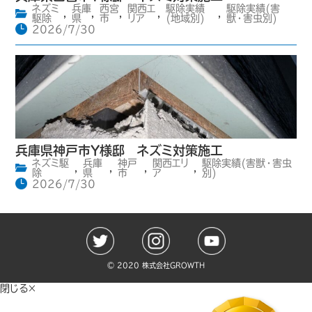
ネズミ
兵庫
西宮
関西エ
駆除実績
駆除実績(害
,
,
,
,
,
駆除
県
市
リア
(地域別)
獣・害虫別)
2026/7/30
兵庫県神戸市Y様邸 ネズミ対策施工
ネズミ駆
兵庫
神戸
関西エリ
駆除実績(害獣・害虫
,
,
,
,
除
県
市
ア
別)
2026/7/30
©️ 2020 株式会社GROWTH
閉じる×