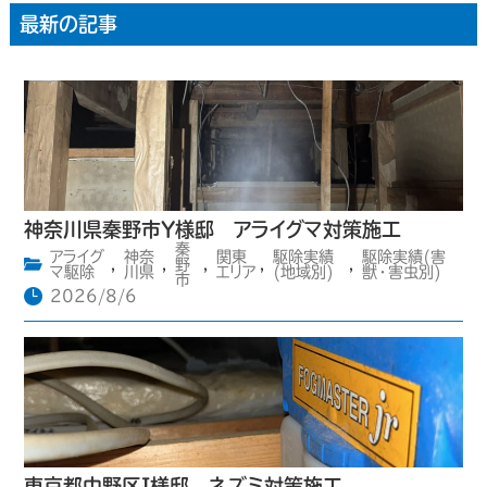
最新の記事
神奈川県秦野市Y様邸 アライグマ対策施工
秦
アライグ
神奈
関東
駆除実績
駆除実績(害
,
,
野
,
,
,
マ駆除
川県
エリア
(地域別)
獣・害虫別)
市
2026/8/6
東京都中野区I様邸 ネズミ対策施工