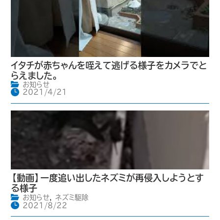
イタチが赤ちゃんを咥えて逃げる様子をカメラでと
らえました。
お知らせ
2021/4/21
【動画】一度追い出したネズミが再侵入しようとす
る様子
お知らせ
,
ネズミ駆除
2021/8/22