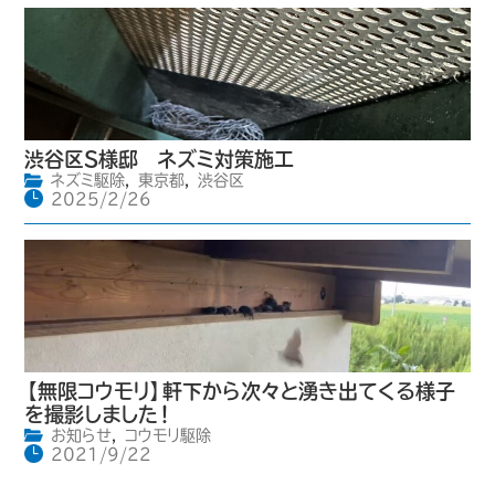
渋谷区S様邸 ネズミ対策施工
ネズミ駆除
,
東京都
,
渋谷区
2025/2/26
【無限コウモリ】軒下から次々と湧き出てくる様子
を撮影しました！
お知らせ
,
コウモリ駆除
2021/9/22