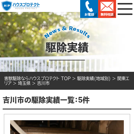
駆除実績
害獣駆除ならハウスプロテクト TOP
>
駆除実績(地域別)
>
関東エ
リア
>
埼玉県
>
吉川市
吉川市の駆除実績一覧：5件