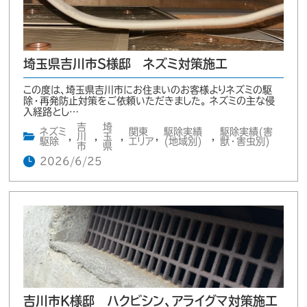
埼玉県吉川市S様邸 ネズミ対策施工
この度は、埼玉県吉川市にお住まいのお客様よりネズミの駆
除・再発防止対策をご依頼いただきました。 ネズミの主な侵
入経路とし…
吉
埼
ネズミ
関東
駆除実績
駆除実績(害
,
川
,
玉
,
,
,
駆除
エリア
(地域別)
獣・害虫別)
市
県
2026/6/25
吉川市K様邸 ハクビシン、アライグマ対策施工