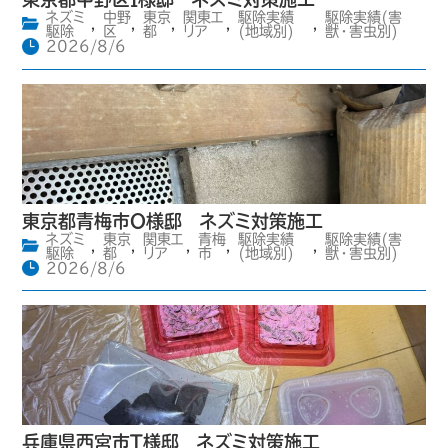
ネズミ
中野
東京
関東エ
駆除実績
駆除実績(害
,
,
,
,
,
駆除
区
都
リア
(地域別)
獣・害虫別)
2026/8/6
東京都青梅市O様邸 ネズミ対策施工
ネズミ
東京
関東エ
青梅
駆除実績
駆除実績(害
,
,
,
,
,
駆除
都
リア
市
(地域別)
獣・害虫別)
2026/8/6
兵庫県西宮市T様邸 ネズミ対策施工