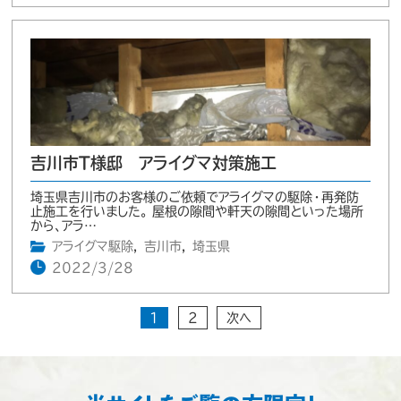
吉川市T様邸 アライグマ対策施工
埼玉県吉川市のお客様のご依頼でアライグマの駆除・再発防
止施工を行いました。 屋根の隙間や軒天の隙間といった場所
から、アラ…
アライグマ駆除
,
吉川市
,
埼玉県
2022/3/28
1
2
次へ