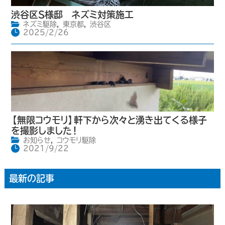
渋谷区S様邸 ネズミ対策施工
ネズミ駆除
,
東京都
,
渋谷区
2025/2/26
【無限コウモリ】軒下から次々と湧き出てくる様子
を撮影しました！
お知らせ
,
コウモリ駆除
2021/9/22
最新の記事