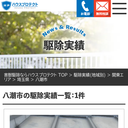
駆除実績
害獣駆除ならハウスプロテクト TOP
>
駆除実績(地域別)
>
関東エ
リア
>
埼玉県
>
八潮市
八潮市の駆除実績一覧：1件