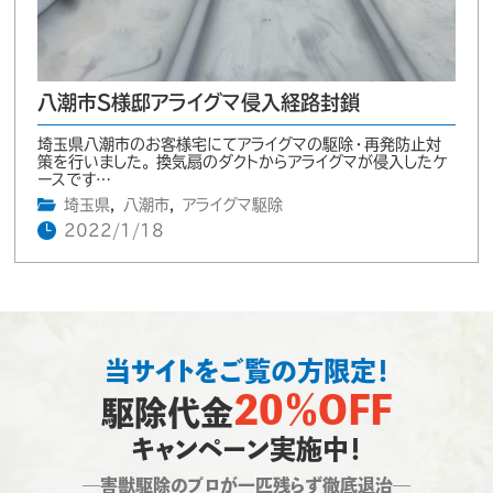
八潮市S様邸アライグマ侵入経路封鎖
埼玉県八潮市のお客様宅にてアライグマの駆除・再発防止対
策を行いました。 換気扇のダクトからアライグマが侵入したケ
ースです…
埼玉県
,
八潮市
,
アライグマ駆除
2022/1/18
当サイトをご覧の方限定！
20％OFF
駆除代金
キャンペーン実施中！
―害獣駆除のプロが一匹残らず徹底退治―