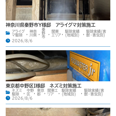
神奈川県秦野市Y様邸 アライグマ対策施工
秦
アライグ
神奈
関東
駆除実績
駆除実績(害
,
,
野
,
,
,
マ駆除
川県
エリア
(地域別)
獣・害虫別)
市
2026/8/6
東京都中野区I様邸 ネズミ対策施工
ネズミ
中野
東京
関東エ
駆除実績
駆除実績(害
,
,
,
,
,
駆除
区
都
リア
(地域別)
獣・害虫別)
2026/8/6