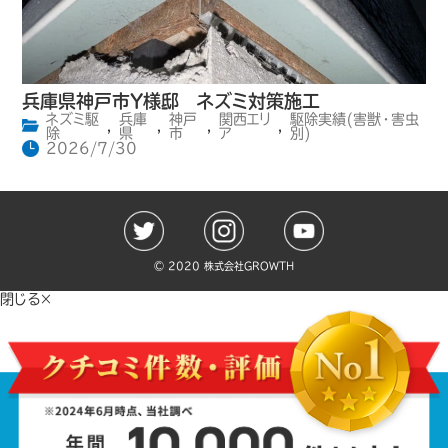
兵庫県神戸市Y様邸 ネズミ対策施工
ネズミ駆
兵庫
神戸
関西エリ
駆除実績(害獣・害虫
,
,
,
,
除
県
市
ア
別)
2026/7/30
©️ 2020 株式会社GROWTH
閉じる×