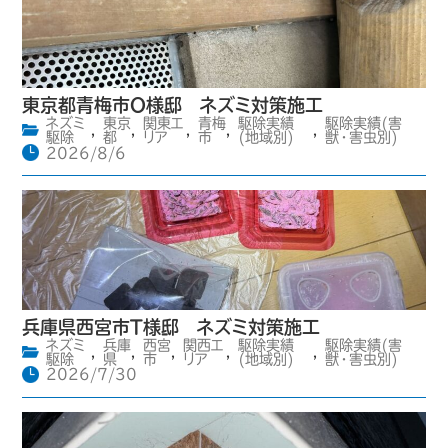
東京都青梅市O様邸 ネズミ対策施工
ネズミ
東京
関東エ
青梅
駆除実績
駆除実績(害
,
,
,
,
,
駆除
都
リア
市
(地域別)
獣・害虫別)
2026/8/6
兵庫県西宮市T様邸 ネズミ対策施工
ネズミ
兵庫
西宮
関西エ
駆除実績
駆除実績(害
,
,
,
,
,
駆除
県
市
リア
(地域別)
獣・害虫別)
2026/7/30