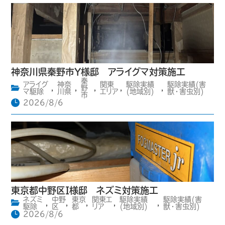
神奈川県秦野市Y様邸 アライグマ対策施工
秦
アライグ
神奈
関東
駆除実績
駆除実績(害
,
,
野
,
,
,
マ駆除
川県
エリア
(地域別)
獣・害虫別)
市
2026/8/6
東京都中野区I様邸 ネズミ対策施工
ネズミ
中野
東京
関東エ
駆除実績
駆除実績(害
,
,
,
,
,
駆除
区
都
リア
(地域別)
獣・害虫別)
2026/8/6