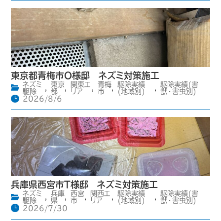
東京都青梅市O様邸 ネズミ対策施工
ネズミ
東京
関東エ
青梅
駆除実績
駆除実績(害
,
,
,
,
,
駆除
都
リア
市
(地域別)
獣・害虫別)
2026/8/6
兵庫県西宮市T様邸 ネズミ対策施工
ネズミ
兵庫
西宮
関西エ
駆除実績
駆除実績(害
,
,
,
,
,
駆除
県
市
リア
(地域別)
獣・害虫別)
2026/7/30