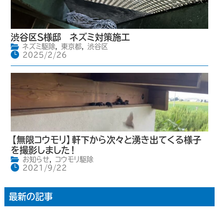
渋谷区S様邸 ネズミ対策施工
ネズミ駆除
,
東京都
,
渋谷区
2025/2/26
【無限コウモリ】軒下から次々と湧き出てくる様子
を撮影しました！
お知らせ
,
コウモリ駆除
2021/9/22
最新の記事