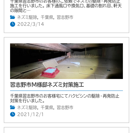
千葉県習志野市のお客様のご依頼でネズミの駆除・再発防止
施工を行いました。 床下通風口や換気口、基礎の割れ目、軒天
の隙間と…
ネズミ駆除
,
千葉県
,
習志野市
2022/3/14
習志野市M様邸ネズミ対策施工
千葉県習志野市のお客様宅にてハクビシンの駆除・再発防止
対策を行いました。
ネズミ駆除
,
千葉県
,
習志野市
2021/12/1