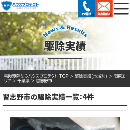
駆除実績
害獣駆除ならハウスプロテクト TOP
>
駆除実績(地域別)
>
関東エ
リア
>
千葉県
>
習志野市
習志野市の駆除実績一覧：4件