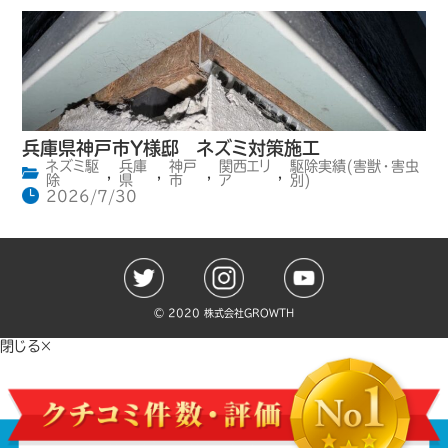
兵庫県神戸市Y様邸 ネズミ対策施工
ネズミ駆
兵庫
神戸
関西エリ
駆除実績(害獣・害虫
,
,
,
,
除
県
市
ア
別)
2026/7/30
©️ 2020 株式会社GROWTH
閉じる×