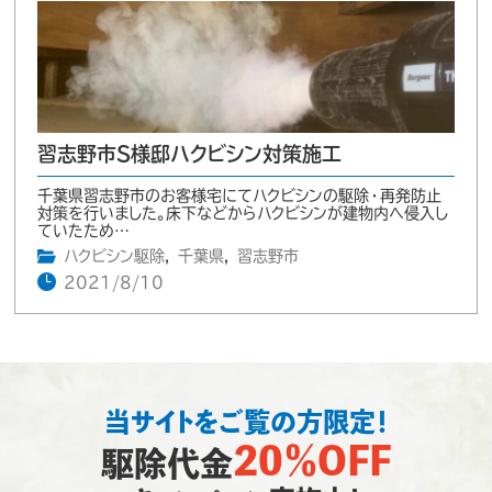
習志野市S様邸ハクビシン対策施工
千葉県習志野市のお客様宅にてハクビシンの駆除・再発防止
対策を行いました。床下などからハクビシンが建物内へ侵入し
ていたため…
ハクビシン駆除
,
千葉県
,
習志野市
2021/8/10
当サイトをご覧の方限定！
20％OFF
駆除代金