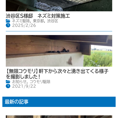
渋谷区S様邸 ネズミ対策施工
ネズミ駆除
,
東京都
,
渋谷区
2025/2/26
【無限コウモリ】軒下から次々と湧き出てくる様子
を撮影しました！
お知らせ
,
コウモリ駆除
2021/9/22
最新の記事