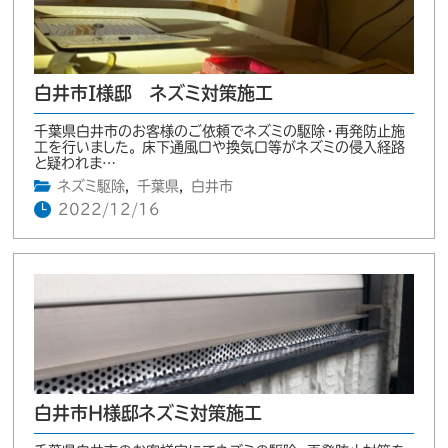
白井市I様邸 ネズミ対策施工
千葉県白井市のお客様のご依頼でネズミの駆除・再発防止施
工を行いました。 床下通風口や換気口等がネズミの侵入経路
と疑われま…
ネズミ駆除
,
千葉県
,
白井市
2022/12/16
白井市H様邸ネズミ対策施工