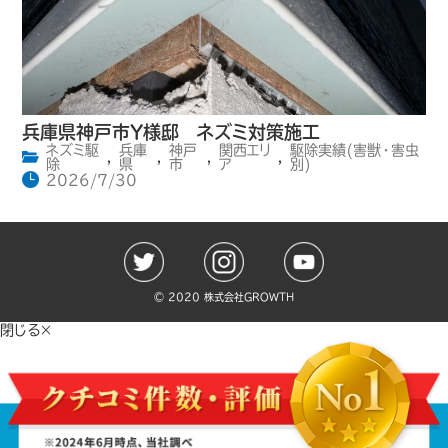
兵庫県神戸市Y様邸 ネズミ対策施工
ネズミ駆
兵庫
神戸
関西エリ
駆除実績(害獣・害虫
,
,
,
,
除
県
市
ア
別)
2026/7/30
©️ 2020 株式会社GROWTH
閉じる×