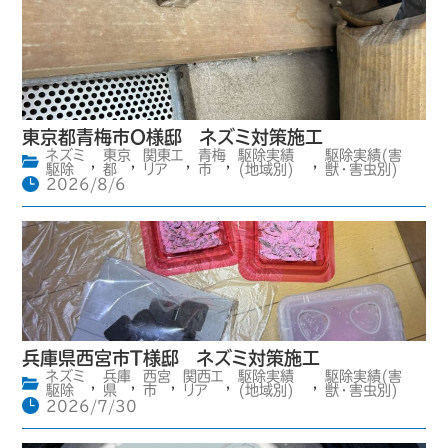
東京都青梅市O様邸 ネズミ対策施工
ネズミ
東京
関東エ
青梅
駆除実績
駆除実績(害
,
,
,
,
,
駆除
都
リア
市
(地域別)
獣・害虫別)
2026/8/6
兵庫県西宮市T様邸 ネズミ対策施工
ネズミ
兵庫
西宮
関西エ
駆除実績
駆除実績(害
,
,
,
,
,
駆除
県
市
リア
(地域別)
獣・害虫別)
2026/7/30