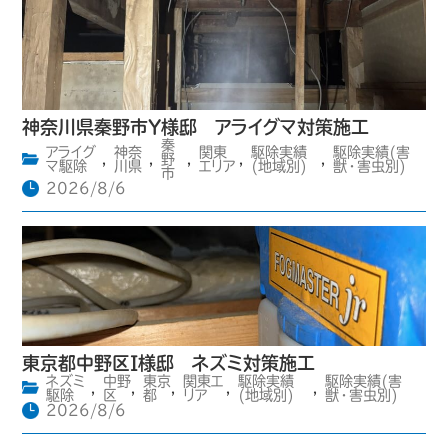
神奈川県秦野市Y様邸 アライグマ対策施工
秦
アライグ
神奈
関東
駆除実績
駆除実績(害
,
,
野
,
,
,
マ駆除
川県
エリア
(地域別)
獣・害虫別)
市
2026/8/6
東京都中野区I様邸 ネズミ対策施工
ネズミ
中野
東京
関東エ
駆除実績
駆除実績(害
,
,
,
,
,
駆除
区
都
リア
(地域別)
獣・害虫別)
2026/8/6