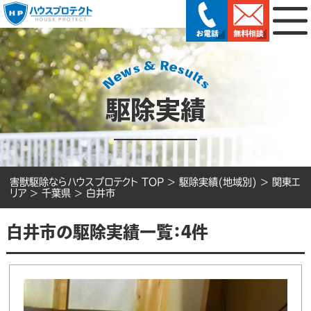
駆除実績
害獣駆除ならハウスプロテクト TOP
>
駆除実績(地域別)
>
関東エ
リア
>
千葉県
>
白井市
白井市の駆除実績一覧：4件