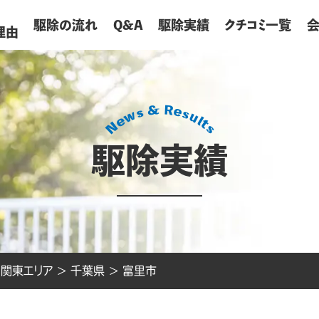
が
駆除の流れ
Q&A
駆除実績
クチコミ一覧
理由
駆除実績
>
関東エリア
>
千葉県
>
富里市