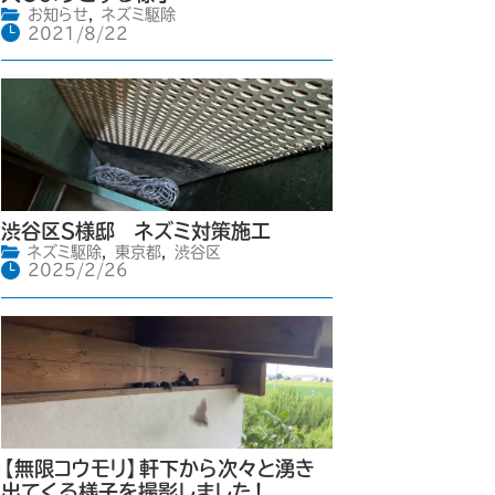
お知らせ
,
ネズミ駆除
2021/8/22
渋谷区S様邸 ネズミ対策施工
ネズミ駆除
,
東京都
,
渋谷区
2025/2/26
【無限コウモリ】軒下から次々と湧き
出てくる様子を撮影しました！