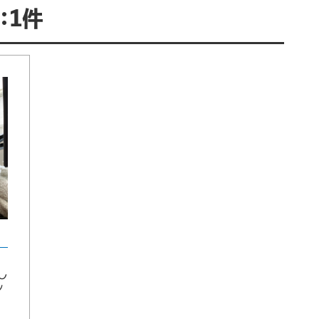
：1件
し
ン