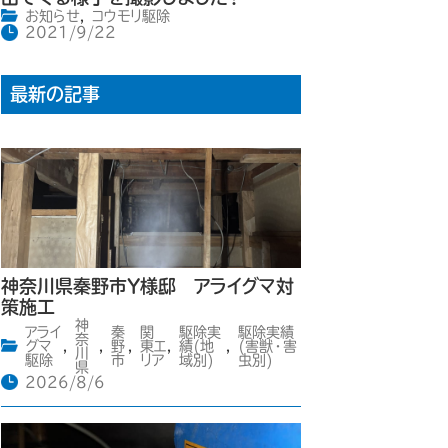
お知らせ
,
コウモリ駆除
2021/9/22
最新の記事
神奈川県秦野市Y様邸 アライグマ対
策施工
神
アライ
秦
関
駆除実
駆除実績
奈
グマ
,
,
野
,
東エ
,
績(地
,
(害獣・害
川
駆除
市
リア
域別)
虫別)
県
2026/8/6