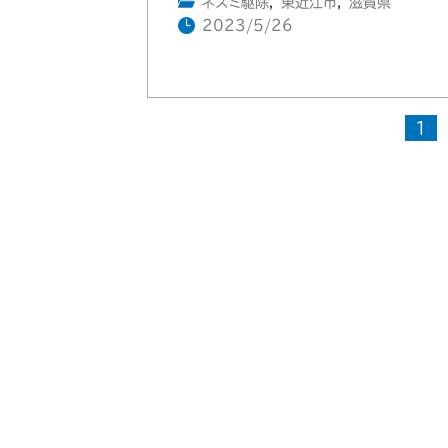
ネズミ駆除
,
東近江市
,
滋賀県
2023/5/26
1