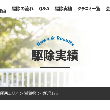
が
駆除の流れ
Q&A
駆除実績
クチコミ一覧
理由
駆除実績
>
関西エリア
>
滋賀県
>
東近江市