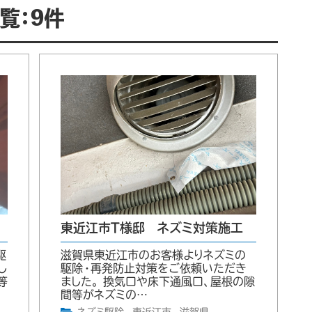
覧：9件
東近江市T様邸 ネズミ対策施工
駆
滋賀県東近江市のお客様よりネズミの
し
駆除・再発防止対策をご依頼いただき
等
ました。 換気口や床下通風口、屋根の隙
間等がネズミの…