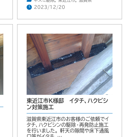
ネズミ駆除
,
東近江市
,
滋賀県
2023/12/20
東近江市K様邸 イタチ、ハクビシ
ン対策施工
ネ
滋賀県東近江市のお客様のご依頼でイ
い
タチ、ハクビシンの駆除・再発防止施工
を行いました。 軒天の隙間や床下通風
口等がイタチ、…