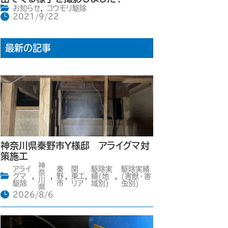
お知らせ
,
コウモリ駆除
2021/9/22
最新の記事
神奈川県秦野市Y様邸 アライグマ対
策施工
神
アライ
秦
関
駆除実
駆除実績
奈
グマ
,
,
野
,
東エ
,
績(地
,
(害獣・害
川
駆除
市
リア
域別)
虫別)
県
2026/8/6