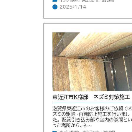
イタチ駆除
,
東近江市
,
滋賀県
2025/1/14
東近江市K様邸 ネズミ対策施工
滋賀県東近江市のお客様のご依頼で
ズミの駆除・再発防止施工を行いまし
た。 配管引き込み部や室内の隙間と
った場所から、ネ…