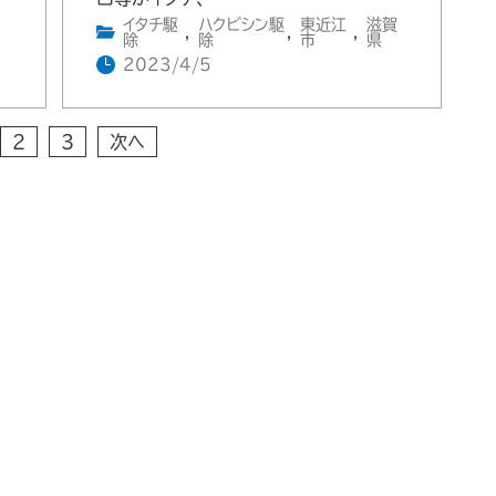
イタチ駆
ハクビシン駆
東近江
滋賀
,
,
,
除
除
市
県
2023/4/5
2
3
次へ