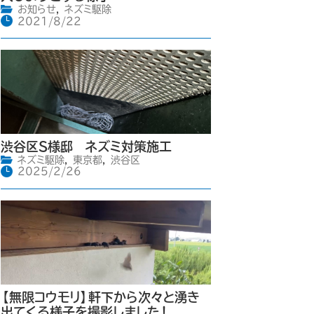
お知らせ
,
ネズミ駆除
2021/8/22
渋谷区S様邸 ネズミ対策施工
ネズミ駆除
,
東京都
,
渋谷区
2025/2/26
【無限コウモリ】軒下から次々と湧き
出てくる様子を撮影しました！