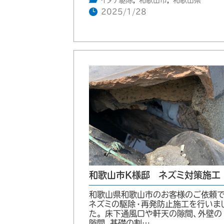
イタチ駆除
,
和歌山市
,
和歌山県
2025/1/28
和歌山市K様邸 ネズミ対策施工
和歌山県和歌山市のお客様のご依頼
ネズミの駆除・再発防止施工を行いま
た。 床下通風口や軒天の隙間、外壁の
隙間、基礎の割…