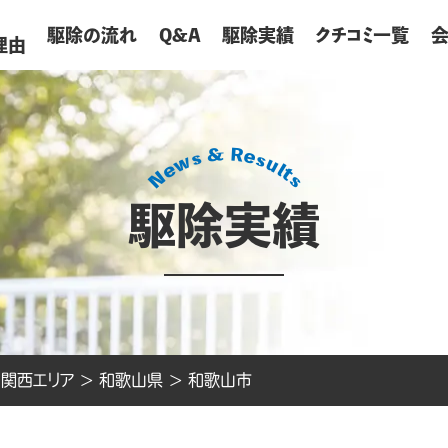
が
駆除の流れ
Q&A
駆除実績
クチコミ一覧
理由
駆除実績
>
関西エリア
>
和歌山県
>
和歌山市