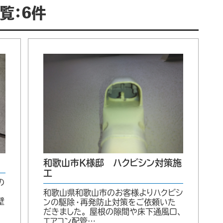
覧：6件
和歌山市K様邸 ハクビシン対策施
工
の
和歌山県和歌山市のお客様よりハクビシ
壁
ンの駆除・再発防止対策をご依頼いた
だきました。 屋根の隙間や床下通風口、
エアコン配管…