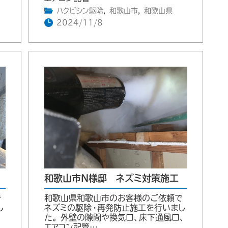
ハクビシン駆除
,
和歌山市
,
和歌山県
2024/11/8
和歌山市N様邸 ネズミ対策施工
で
和歌山県和歌山市のお客様のご依頼で
し
ネズミの駆除・再発防止施工を行いまし
た。 外壁の隙間や換気口、床下通風口、
エアコン配管…