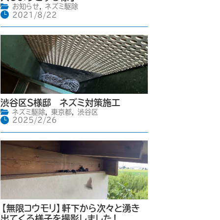
お知らせ
,
ネズミ駆除
2021/8/22
渋谷区S様邸 ネズミ対策施工
ネズミ駆除
,
東京都
,
渋谷区
2025/2/26
【無限コウモリ】軒下から次々と湧き
出てくる様子を撮影しました！