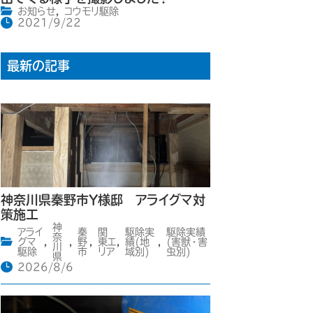
お知らせ
,
コウモリ駆除
2021/9/22
最新の記事
神奈川県秦野市Y様邸 アライグマ対
策施工
神
アライ
秦
関
駆除実
駆除実績
奈
グマ
,
,
野
,
東エ
,
績(地
,
(害獣・害
川
駆除
市
リア
域別)
虫別)
県
2026/8/6