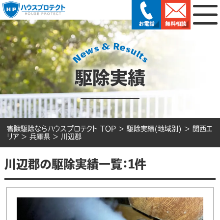
駆除実績
害獣駆除ならハウスプロテクト TOP
>
駆除実績(地域別)
>
関西エ
リア
>
兵庫県
>
川辺郡
川辺郡の駆除実績一覧：1件