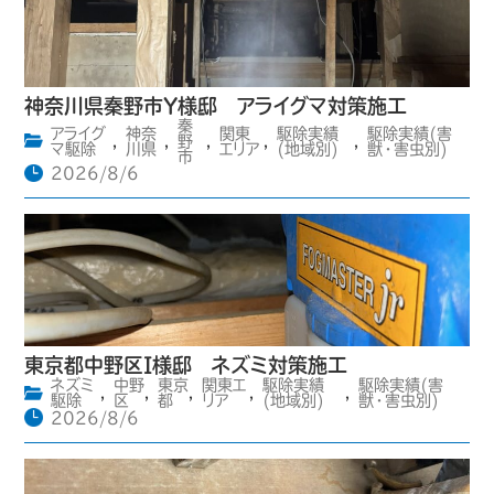
神奈川県秦野市Y様邸 アライグマ対策施工
秦
アライグ
神奈
関東
駆除実績
駆除実績(害
,
,
野
,
,
,
マ駆除
川県
エリア
(地域別)
獣・害虫別)
市
2026/8/6
東京都中野区I様邸 ネズミ対策施工
ネズミ
中野
東京
関東エ
駆除実績
駆除実績(害
,
,
,
,
,
駆除
区
都
リア
(地域別)
獣・害虫別)
2026/8/6