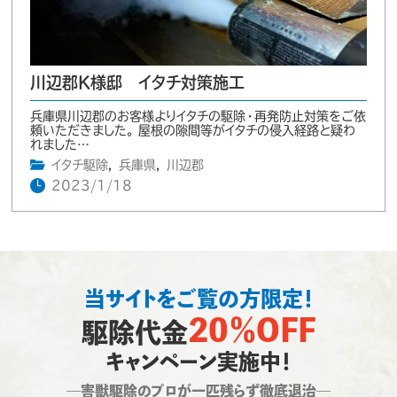
川辺郡K様邸 イタチ対策施工
兵庫県川辺郡のお客様よりイタチの駆除・再発防止対策をご依
頼いただきました。 屋根の隙間等がイタチの侵入経路と疑わ
れました…
イタチ駆除
,
兵庫県
,
川辺郡
2023/1/18
当サイトをご覧の方限定！
20％OFF
駆除代金
キャンペーン実施中！
―害獣駆除のプロが一匹残らず徹底退治―