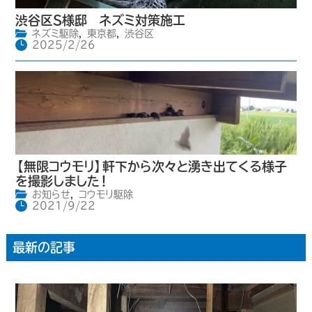
渋谷区S様邸 ネズミ対策施工
ネズミ駆除
,
東京都
,
渋谷区
2025/2/26
【無限コウモリ】軒下から次々と湧き出てくる様子
を撮影しました！
お知らせ
,
コウモリ駆除
2021/9/22
最新の記事