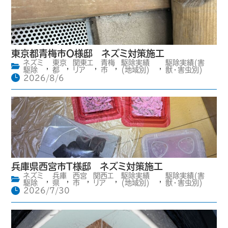
東京都青梅市O様邸 ネズミ対策施工
ネズミ
東京
関東エ
青梅
駆除実績
駆除実績(害
,
,
,
,
,
駆除
都
リア
市
(地域別)
獣・害虫別)
2026/8/6
兵庫県西宮市T様邸 ネズミ対策施工
ネズミ
兵庫
西宮
関西エ
駆除実績
駆除実績(害
,
,
,
,
,
駆除
県
市
リア
(地域別)
獣・害虫別)
2026/7/30