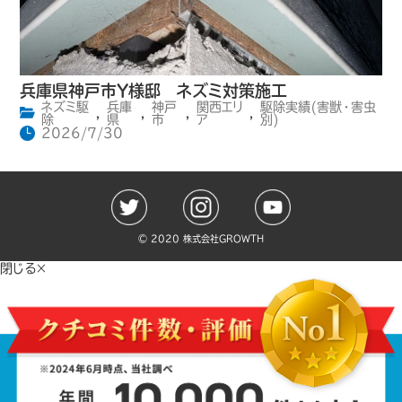
兵庫県神戸市Y様邸 ネズミ対策施工
ネズミ駆
兵庫
神戸
関西エリ
駆除実績(害獣・害虫
,
,
,
,
除
県
市
ア
別)
2026/7/30
©️ 2020 株式会社GROWTH
閉じる×