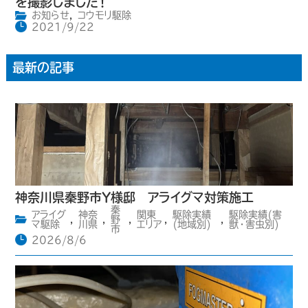
を撮影しました！
お知らせ
,
コウモリ駆除
2021/9/22
最新の記事
神奈川県秦野市Y様邸 アライグマ対策施工
秦
アライグ
神奈
関東
駆除実績
駆除実績(害
,
,
野
,
,
,
マ駆除
川県
エリア
(地域別)
獣・害虫別)
市
2026/8/6