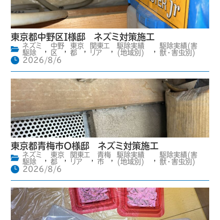
東京都中野区I様邸 ネズミ対策施工
ネズミ
中野
東京
関東エ
駆除実績
駆除実績(害
,
,
,
,
,
駆除
区
都
リア
(地域別)
獣・害虫別)
2026/8/6
東京都青梅市O様邸 ネズミ対策施工
ネズミ
東京
関東エ
青梅
駆除実績
駆除実績(害
,
,
,
,
,
駆除
都
リア
市
(地域別)
獣・害虫別)
2026/8/6