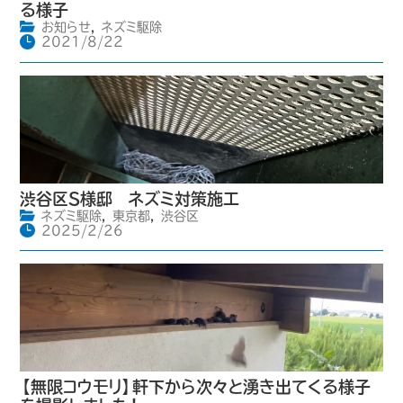
る様子
お知らせ
,
ネズミ駆除
2021/8/22
渋谷区S様邸 ネズミ対策施工
ネズミ駆除
,
東京都
,
渋谷区
2025/2/26
【無限コウモリ】軒下から次々と湧き出てくる様子