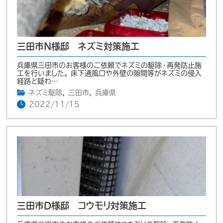
三田市N様邸 ネズミ対策施工
兵庫県三田市のお客様のご依頼でネズミの駆除・再発防止施
工を行いました。 床下通風口や外壁の隙間等がネズミの侵入
経路と疑わ…
ネズミ駆除
,
三田市
,
兵庫県
2022/11/15
三田市D様邸 コウモリ対策施工