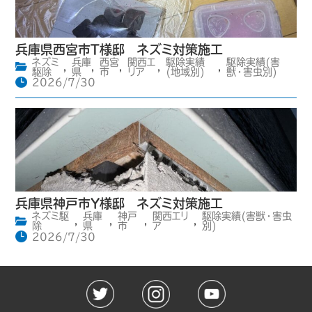
兵庫県西宮市T様邸 ネズミ対策施工
ネズミ
兵庫
西宮
関西エ
駆除実績
駆除実績(害
,
,
,
,
,
駆除
県
市
リア
(地域別)
獣・害虫別)
2026/7/30
兵庫県神戸市Y様邸 ネズミ対策施工
ネズミ駆
兵庫
神戸
関西エリ
駆除実績(害獣・害虫
,
,
,
,
除
県
市
ア
別)
2026/7/30