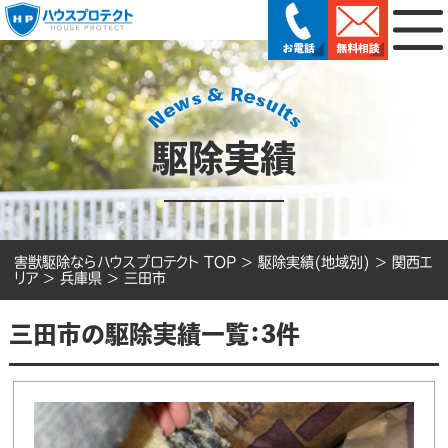
駆除実績
害獣駆除ならハウスプロテクト TOP
>
駆除実績(地域別)
>
関西エ
リア
>
兵庫県
>
三田市
三田市の駆除実績一覧：3件