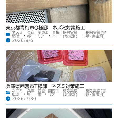
東京都青梅市O様邸 ネズミ対策施工
ネズミ
東京
関東エ
青梅
駆除実績
駆除実績(害
,
,
,
,
,
駆除
都
リア
市
(地域別)
獣・害虫別)
2026/8/6
兵庫県西宮市T様邸 ネズミ対策施工
ネズミ
兵庫
西宮
関西エ
駆除実績
駆除実績(害
,
,
,
,
,
駆除
県
市
リア
(地域別)
獣・害虫別)
2026/7/30