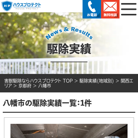
駆除実績
害獣駆除ならハウスプロテクト TOP
>
駆除実績(地域別)
>
関西エ
リア
>
京都府
>
八幡市
八幡市の駆除実績一覧：1件