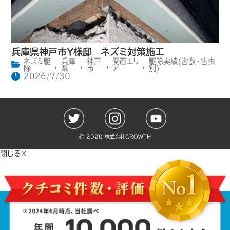
兵庫県神戸市Y様邸 ネズミ対策施工
ネズミ駆
兵庫
神戸
関西エリ
駆除実績(害獣・害虫
,
,
,
,
除
県
市
ア
別)
2026/7/30
©️ 2020 株式会社GROWTH
閉じる×