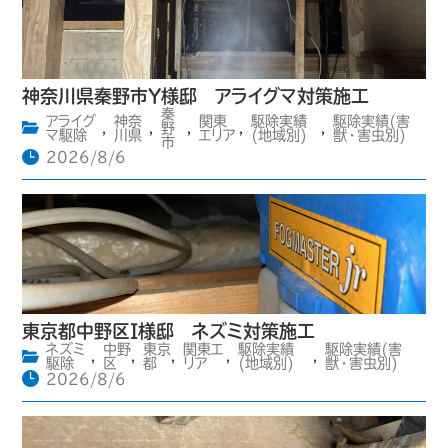
神奈川県秦野市Y様邸 アライグマ対策施工
秦
アライグ
神奈
関東
駆除実績
駆除実績(害
,
,
野
,
,
,
マ駆除
川県
エリア
(地域別)
獣・害虫別)
市
2026/8/6
東京都中野区I様邸 ネズミ対策施工
ネズミ
中野
東京
関東エ
駆除実績
駆除実績(害
,
,
,
,
,
駆除
区
都
リア
(地域別)
獣・害虫別)
2026/8/6