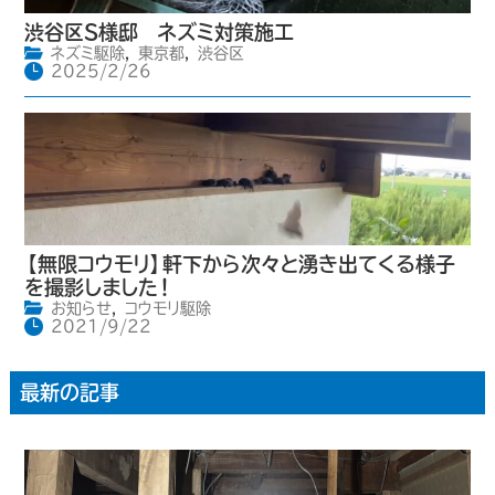
渋谷区S様邸 ネズミ対策施工
ネズミ駆除
,
東京都
,
渋谷区
2025/2/26
【無限コウモリ】軒下から次々と湧き出てくる様子
を撮影しました！
お知らせ
,
コウモリ駆除
2021/9/22
最新の記事