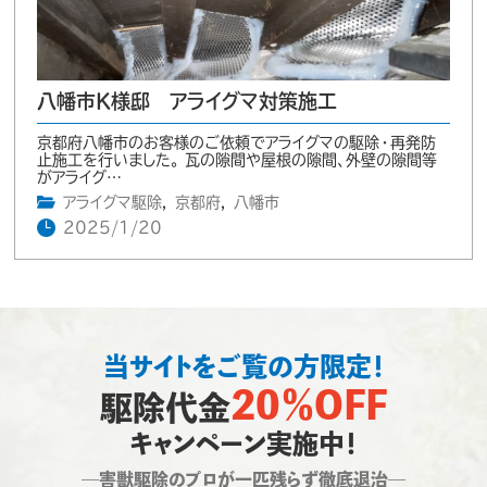
八幡市K様邸 アライグマ対策施工
京都府八幡市のお客様のご依頼でアライグマの駆除・再発防
止施工を行いました。 瓦の隙間や屋根の隙間、外壁の隙間等
がアライグ…
アライグマ駆除
,
京都府
,
八幡市
2025/1/20
当サイトをご覧の方限定！
20％OFF
駆除代金
キャンペーン実施中！
―害獣駆除のプロが一匹残らず徹底退治―