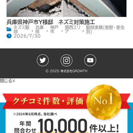
兵庫県神戸市Y様邸 ネズミ対策施工
ネズミ駆
兵庫
神戸
関西エリ
駆除実績(害獣・害虫
,
,
,
,
除
県
市
ア
別)
2026/7/30
©️ 2020 株式会社GROWTH
閉じる×