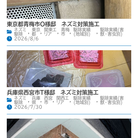
東京都青梅市O様邸 ネズミ対策施工
ネズミ
東京
関東エ
青梅
駆除実績
駆除実績(害
,
,
,
,
,
駆除
都
リア
市
(地域別)
獣・害虫別)
2026/8/6
兵庫県西宮市T様邸 ネズミ対策施工
ネズミ
兵庫
西宮
関西エ
駆除実績
駆除実績(害
,
,
,
,
,
駆除
県
市
リア
(地域別)
獣・害虫別)
2026/7/30