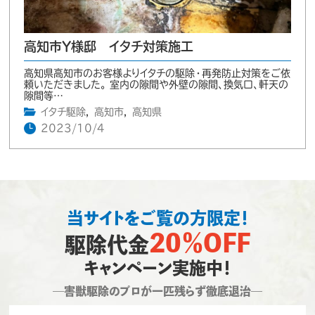
高知市Y様邸 イタチ対策施工
高知県高知市のお客様よりイタチの駆除・再発防止対策をご依
頼いただきました。 室内の隙間や外壁の隙間、換気口、軒天の
隙間等…
イタチ駆除
,
高知市
,
高知県
2023/10/4
当サイトをご覧の方限定！
20％OFF
駆除代金
キャンペーン実施中！
―害獣駆除のプロが一匹残らず徹底退治―