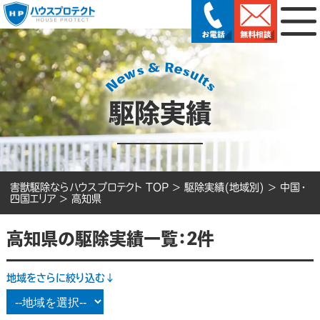
駆除実績
害獣駆除ならハウスプロテクト TOP
>
駆除実績(地域別)
>
中国・
四国エリア
>
高知県
高知県の駆除実績一覧：2件
地域をさらに絞り込む↓