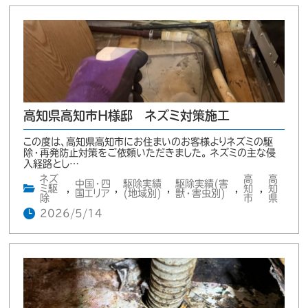
高知県高知市H様邸 ネズミ対策施工
この度は、高知県高知市にお住まいのお客様よりネズミの駆
除・再発防止対策をご依頼いただきました。 ネズミの主な侵
入経路とし…
ネズ
高
高
中国・四
駆除実績
駆除実績(害
ミ駆
,
,
,
,
知
,
知
国エリア
(地域別)
獣・害虫別)
除
市
県
2026/5/14