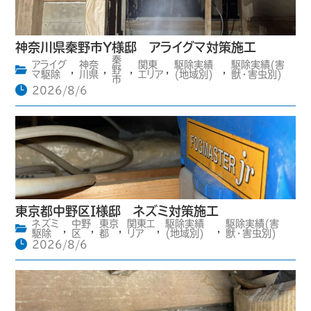
神奈川県秦野市Y様邸 アライグマ対策施工
秦
アライグ
神奈
関東
駆除実績
駆除実績(害
,
,
野
,
,
,
マ駆除
川県
エリア
(地域別)
獣・害虫別)
市
2026/8/6
東京都中野区I様邸 ネズミ対策施工
ネズミ
中野
東京
関東エ
駆除実績
駆除実績(害
,
,
,
,
,
駆除
区
都
リア
(地域別)
獣・害虫別)
2026/8/6