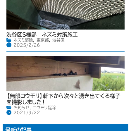
渋谷区S様邸 ネズミ対策施工
ネズミ駆除
,
東京都
,
渋谷区
2025/2/26
【無限コウモリ】軒下から次々と湧き出てくる様子
を撮影しました！
お知らせ
,
コウモリ駆除
2021/9/22
最新の記事