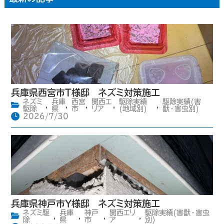
兵庫県西宮市T様邸 ネズミ対策施工
ネズミ
兵庫
西宮
関西エ
駆除実績
駆除実績(害
,
,
,
,
,
駆除
県
市
リア
(地域別)
獣・害虫別)
2026/7/30
兵庫県神戸市Y様邸 ネズミ対策施工
ネズミ駆
兵庫
神戸
関西エリ
駆除実績(害獣・害虫
,
,
,
,
除
県
市
ア
別)