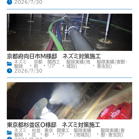
2026/7/30
京都府向日市M様邸 ネズミ対策施工
ネズミ
京都
関西エ
駆除実績(地
駆除実績(害獣・
,
,
,
,
駆除
府
リア
域別)
害虫別)
2026/7/30
東京都杉並区O様邸 ネズミ対策施工
ネズミ
杉並
東京
関東エ
駆除実績
駆除実績(害
,
,
,
,
,
駆除
区
都
リア
(地域別)
獣・害虫別)