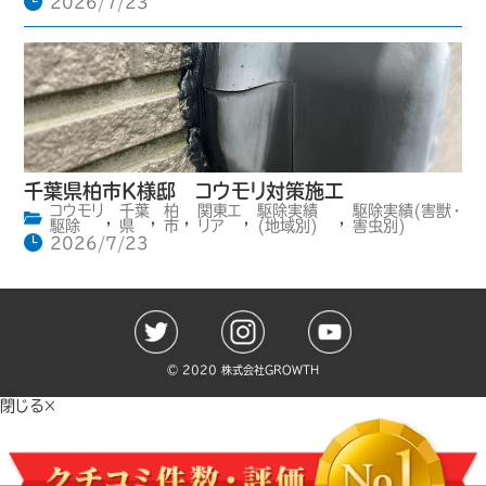
2026/7/23
千葉県柏市K様邸 コウモリ対策施工
コウモリ
千葉
柏
関東エ
駆除実績
駆除実績(害獣・
,
,
,
,
,
駆除
県
市
リア
(地域別)
害虫別)
2026/7/23
©️ 2020 株式会社GROWTH
閉じる×