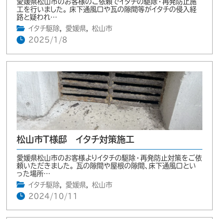
愛媛県松山市のお客様のご依頼でイタチの駆除・再発防止施
工を行いました。 床下通風口や瓦の隙間等がイタチの侵入経
路と疑われ…
イタチ駆除
,
愛媛県
,
松山市
2025/1/8
松山市T様邸 イタチ対策施工
愛媛県松山市のお客様よりイタチの駆除・再発防止対策をご依
頼いただきました。 瓦の隙間や屋根の隙間、床下通風口とい
った場所…
イタチ駆除
,
愛媛県
,
松山市
2024/10/11