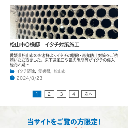
松山市O様邸 イタチ対策施工
愛媛県松山市のお客様よりイタチの駆除・再発防止対策をご依
頼いただきました。 床下通風口や瓦の隙間等がイタチの侵入
経路と疑…
イタチ駆除
,
愛媛県
,
松山市
2024/8/23
1
2
3
4
次へ
当サイトをご覧の方限定！