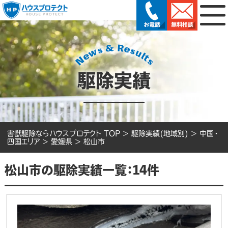
駆除実績
害獣駆除ならハウスプロテクト TOP
>
駆除実績(地域別)
>
中国・
四国エリア
>
愛媛県
>
松山市
松山市の駆除実績一覧：14件