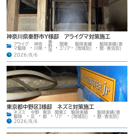
神奈川県秦野市Y様邸 アライグマ対策施工
秦
アライグ
神奈
関東
駆除実績
駆除実績(害
,
,
野
,
,
,
マ駆除
川県
エリア
(地域別)
獣・害虫別)
市
2026/8/6
東京都中野区I様邸 ネズミ対策施工
ネズミ
中野
東京
関東エ
駆除実績
駆除実績(害
,
,
,
,
,
駆除
区
都
リア
(地域別)
獣・害虫別)
2026/8/6