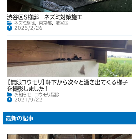
渋谷区S様邸 ネズミ対策施工
ネズミ駆除
,
東京都
,
渋谷区
2025/2/26
【無限コウモリ】軒下から次々と湧き出てくる様子
を撮影しました！
お知らせ
,
コウモリ駆除
2021/9/22
最新の記事