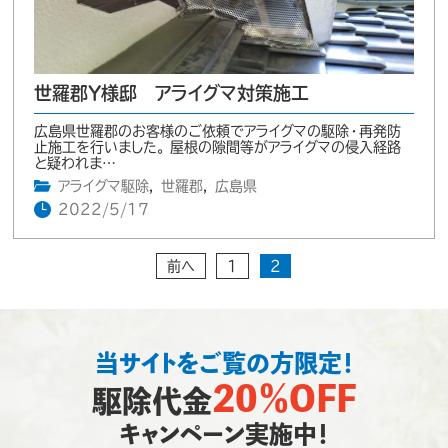
世羅郡Y様邸 アライグマ対策施工
広島県世羅郡のお客様のご依頼でアライグマの駆除・再発防
止施工を行いました。 屋根の隙間等がアライグマの侵入経路
と疑われま…
アライグマ駆除
,
世羅郡
,
広島県
2022/5/17
前へ
1
2
当サイトをご覧の方限定！
20％OFF
駆除代金
キャンペーン実施中！