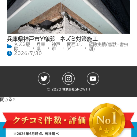
兵庫県神戸市Y様邸 ネズミ対策施工
ネズミ駆
兵庫
神戸
関西エリ
駆除実績(害獣・害虫
,
,
,
,
除
県
市
ア
別)
2026/7/30
©️ 2020 株式会社GROWTH
閉じる×