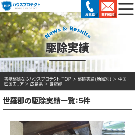
駆除実績
害獣駆除ならハウスプロテクト TOP
>
駆除実績(地域別)
>
中国・
四国エリア
>
広島県
>
世羅郡
世羅郡の駆除実績一覧：5件