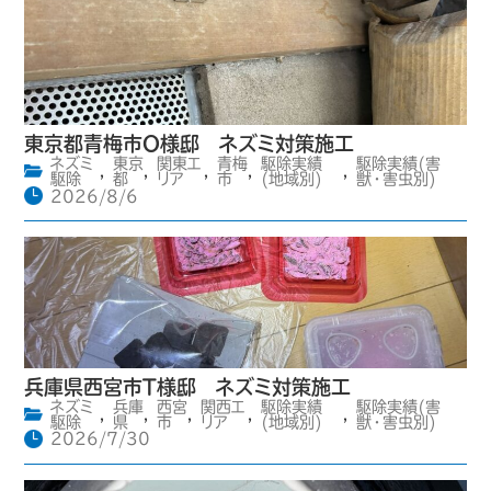
東京都青梅市O様邸 ネズミ対策施工
ネズミ
東京
関東エ
青梅
駆除実績
駆除実績(害
,
,
,
,
,
駆除
都
リア
市
(地域別)
獣・害虫別)
2026/8/6
兵庫県西宮市T様邸 ネズミ対策施工
ネズミ
兵庫
西宮
関西エ
駆除実績
駆除実績(害
,
,
,
,
,
駆除
県
市
リア
(地域別)
獣・害虫別)
2026/7/30