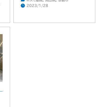
ネズミ駆除
,
岡山県
,
赤磐市
磐
2023/1/28
。