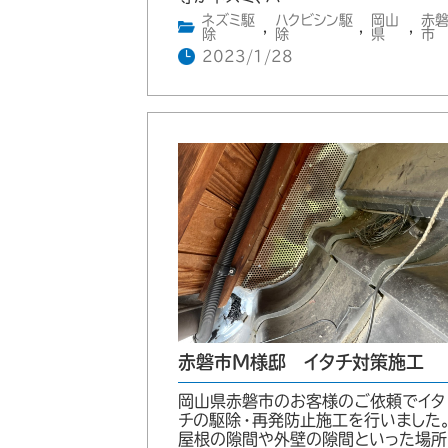
ネズミ駆
ハクビシン駆
岡山
赤
,
,
,
除
除
県
市
2023/1/28
赤磐市M様邸 イタチ対策施工
岡山県赤磐市のお客様のご依頼でイタ
チの駆除・再発防止施工を行いました
屋根の隙間や外壁の隙間といった場所