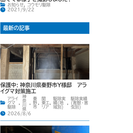
お知らせ
,
コウモリ駆除
2021/9/22
最新の記事
保護中: 神奈川県秦野市Y様邸 アラ
イグマ対策施工
神
アライ
秦
関
駆除実
駆除実績
奈
グマ
,
,
野
,
東エ
,
績(地
,
(害獣・害
川
駆除
市
リア
域別)
虫別)
県
2026/8/6