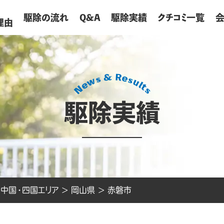
が
駆除の流れ
Q&A
駆除実績
クチコミ一覧
理由
駆除実績
>
中国・四国エリア
>
岡山県
>
赤磐市