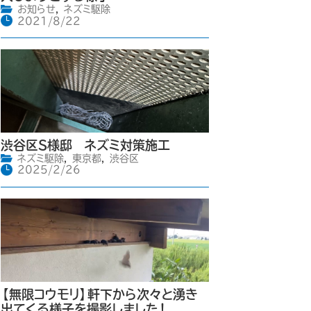
お知らせ
,
ネズミ駆除
2021/8/22
渋谷区S様邸 ネズミ対策施工
ネズミ駆除
,
東京都
,
渋谷区
2025/2/26
【無限コウモリ】軒下から次々と湧き
出てくる様子を撮影しました！