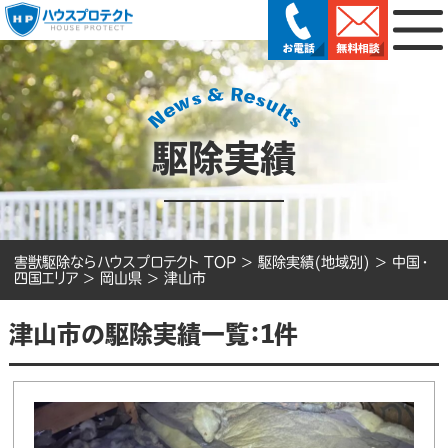
駆除実績
害獣駆除ならハウスプロテクト TOP
>
駆除実績(地域別)
>
中国・
四国エリア
>
岡山県
>
津山市
津山市の駆除実績一覧：1件