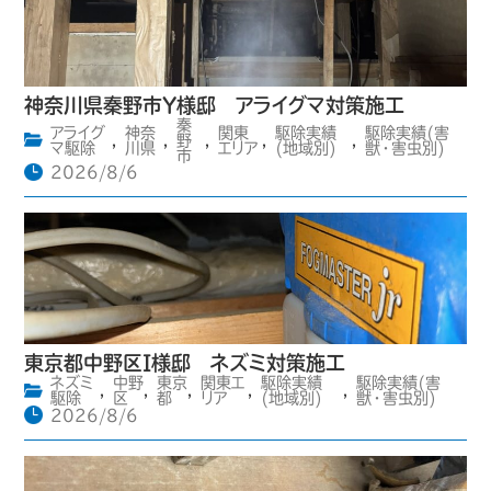
神奈川県秦野市Y様邸 アライグマ対策施工
秦
アライグ
神奈
関東
駆除実績
駆除実績(害
,
,
野
,
,
,
マ駆除
川県
エリア
(地域別)
獣・害虫別)
市
2026/8/6
東京都中野区I様邸 ネズミ対策施工
ネズミ
中野
東京
関東エ
駆除実績
駆除実績(害
,
,
,
,
,
駆除
区
都
リア
(地域別)
獣・害虫別)
2026/8/6