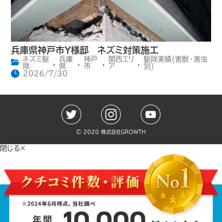
兵庫県神戸市Y様邸 ネズミ対策施工
ネズミ駆
兵庫
神戸
関西エリ
駆除実績(害獣・害虫
,
,
,
,
除
県
市
ア
別)
2026/7/30
©️ 2020 株式会社GROWTH
閉じる×