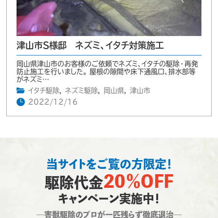
津山市S様邸 ネズミ、イタチ対策施工
岡山県津山市のお客様のご依頼でネズミ、イタチの駆除・再発
防止施工を行いました。 屋根の隙間や床下通風口、排水部等
がネズミ…
イタチ駆除
,
ネズミ駆除
,
岡山県
,
津山市
2022/12/16
当サイトをご覧の方限定！
20％OFF
駆除代金
キャンペーン実施中！
―害獣駆除のプロが一匹残らず徹底退治―