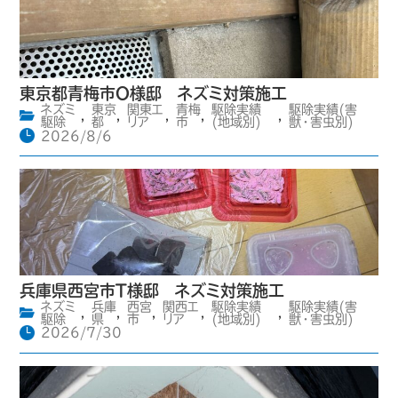
東京都青梅市O様邸 ネズミ対策施工
ネズミ
東京
関東エ
青梅
駆除実績
駆除実績(害
,
,
,
,
,
駆除
都
リア
市
(地域別)
獣・害虫別)
2026/8/6
兵庫県西宮市T様邸 ネズミ対策施工
ネズミ
兵庫
西宮
関西エ
駆除実績
駆除実績(害
,
,
,
,
,
駆除
県
市
リア
(地域別)
獣・害虫別)
2026/7/30