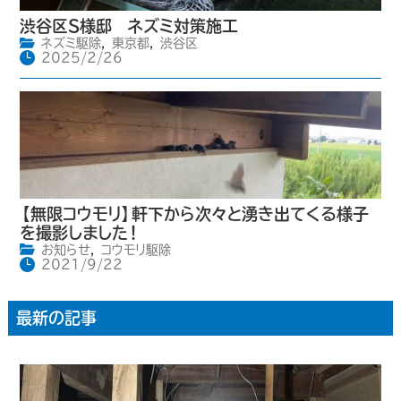
渋谷区S様邸 ネズミ対策施工
ネズミ駆除
,
東京都
,
渋谷区
2025/2/26
【無限コウモリ】軒下から次々と湧き出てくる様子
を撮影しました！
お知らせ
,
コウモリ駆除
2021/9/22
最新の記事