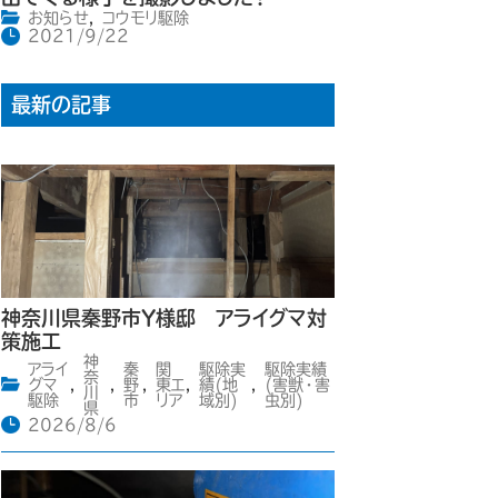
お知らせ
,
コウモリ駆除
2021/9/22
最新の記事
神奈川県秦野市Y様邸 アライグマ対
策施工
神
アライ
秦
関
駆除実
駆除実績
奈
グマ
,
,
野
,
東エ
,
績(地
,
(害獣・害
川
駆除
市
リア
域別)
虫別)
県
2026/8/6