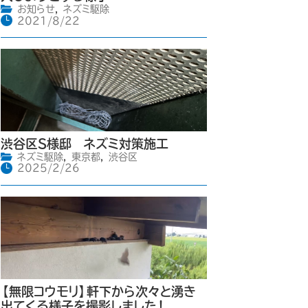
お知らせ
,
ネズミ駆除
2021/8/22
渋谷区S様邸 ネズミ対策施工
ネズミ駆除
,
東京都
,
渋谷区
2025/2/26
【無限コウモリ】軒下から次々と湧き
出てくる様子を撮影しました！