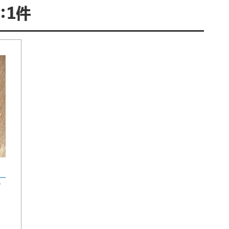
：1件
ズ
。