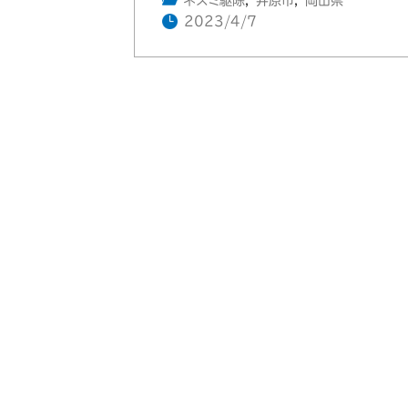
ネズミ駆除
,
井原市
,
岡山県
2023/4/7