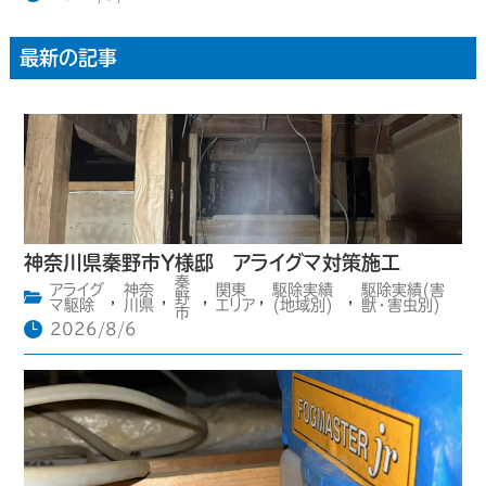
最新の記事
神奈川県秦野市Y様邸 アライグマ対策施工
秦
アライグ
神奈
関東
駆除実績
駆除実績(害
,
,
野
,
,
,
マ駆除
川県
エリア
(地域別)
獣・害虫別)
市
2026/8/6