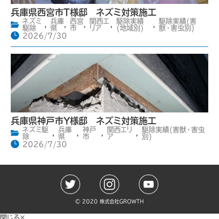
兵庫県西宮市T様邸 ネズミ対策施工
ネズミ
兵庫
西宮
関西エ
駆除実績
駆除実績(害
,
,
,
,
,
駆除
県
市
リア
(地域別)
獣・害虫別)
2026/7/30
兵庫県神戸市Y様邸 ネズミ対策施工
ネズミ駆
兵庫
神戸
関西エリ
駆除実績(害獣・害虫
,
,
,
,
除
県
市
ア
別)
2026/7/30
©️ 2020 株式会社GROWTH
閉じる×