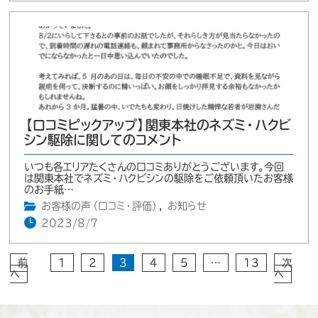
【口コミピックアップ】関東本社のネズミ・ハクビ
シン駆除に関してのコメント
いつも各エリアたくさんの口コミありがとうございます。今回
は関東本社でネズミ・ハクビシンの駆除をご依頼頂いたお客様
のお手紙…
お客様の声（口コミ・評価）
,
お知らせ
2023/8/7
前
1
2
3
4
5
…
13
次
へ
へ