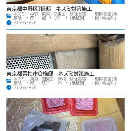
東京都中野区I様邸 ネズミ対策施工
ネズミ
中野
東京
関東エ
駆除実績
駆除実績(害
,
,
,
,
,
駆除
区
都
リア
(地域別)
獣・害虫別)
2026/8/6
東京都青梅市O様邸 ネズミ対策施工
ネズミ
東京
関東エ
青梅
駆除実績
駆除実績(害
,
,
,
,
,
駆除
都
リア
市
(地域別)
獣・害虫別)
2026/8/6