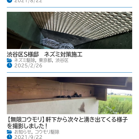
2021/8/22
渋谷区S様邸 ネズミ対策施工
ネズミ駆除
,
東京都
,
渋谷区
2025/2/26
【無限コウモリ】軒下から次々と湧き出てくる様子
を撮影しました！
お知らせ
,
コウモリ駆除
2021/9/22