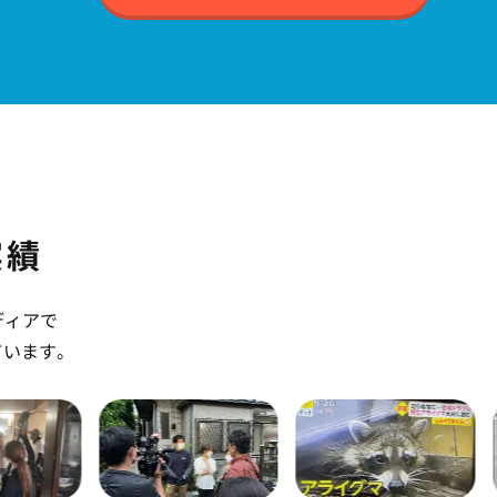
なりまし
や
中から選
が
(強力な
いのは市
まで自分
殺鼠剤を
が見られ
実績
用はかか
避剤でお
ディアで
います。
ています。