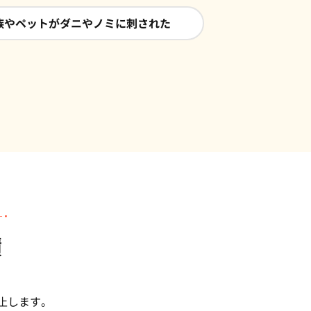
族やペットがダニやノミに刺された
績
止します。