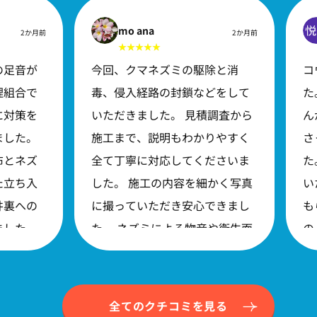
mo ana
2か月前
2か月前
の足音が
今回、クマネズミの駆除と消
コ
理組合で
毒、侵入経路の封鎖などをして
た
に対策を
いただきました。 見積調査から
ん
ました。
施工まで、説明もわかりやすく
さ
布とネズ
全て丁寧に対応してくださいま
た
た立ち入
した。 施工の内容を細かく写真
い
井裏への
に撮っていただき安心できまし
も
ました。
た。 ネズミによる物音や衛生面
の
能世帯が
などへのストレスがなくなり大
た
かったの
変感謝しております。 ありがと
３
ミの足音
うございました。
作
全てのクチコミを見る