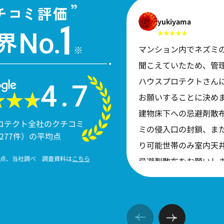
yukiyama
マンション内でネズミ
聞こえていたため、管
ハウスプロテクトさん
4.7
お願いすることに決め
建物床下への忌避剤散
ロテクト全社のクチコミ
ミの侵入口の封鎖、ま
5277件）の平均点
り可能世帯のみ室内天
月時点、当社調べ 調査資料は
こちら
忌避剤散布をお願いし
室内施工は立ち入り可
少なく一部しか行えな
ですが、それでもネズ