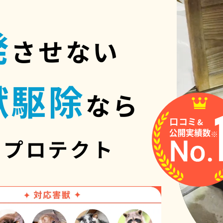
発
させない
獣駆除
なら
スプロテクト