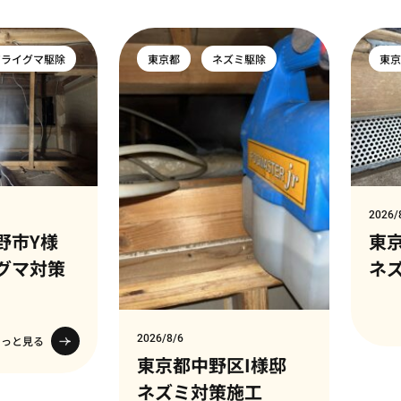
アライグマ駆除
東京都
ネズミ駆除
東
2026/
野市Y様
東
グマ対策
ネ
2026/8/6
もっと見る
東京都中野区I様邸
ネズミ対策施工