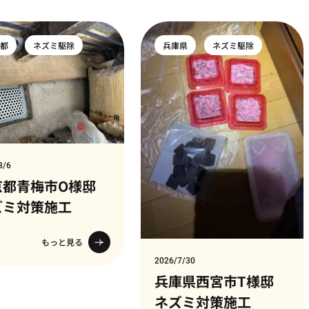
京都
ネズミ駆除
兵庫県
ネズミ駆除
8/6
京都青梅市O様邸
ズミ対策施工
もっと見る
2026/7/30
兵庫県西宮市T様邸
ネズミ対策施工