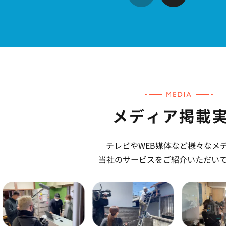
はパタリと聞こえなく
た。 忌避剤は数種類の
ぶことができるのですが
やつほど高い。一番安
販のやつと同じ)、これ
たちで市販の忌避剤、
設置してもあまり効果
メディア掲載
ていなかったので、費
りましたが一番高い忌
テレビやWEB媒体など様々なメ
願いして良かったと思
当社のサービスをご紹介いただい