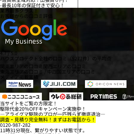
-最長
10年
の保証付きで安心！
業界最多クラス！
お客様からの口コミ評価
4.7 / 5.0
ハウスプロテクト全社の口コミ（5277件）の平均点
関東エリアの口コミ
関西エリアの口コミ
東海エリアの口コミ
/
中四国エリアの口コミ
メディア掲載実績
当サイトをご覧の方限定！
駆除代金
20％OFF
キャンペーン実施中！
―アライグマ駆除のプロが一匹残らず徹底退治―
調査・見積り完全無料！まずはお電話から！
0120-987-282
11時31分現在、繋がりやすい状態です。