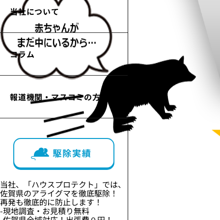
当社について
コラム
報道機関・マスコミの方へ
当社、「ハウスプロテクト」では、
佐賀県
の
アライグマ
を徹底駆除！
再発も徹底的に防止します！
-現地調査・お見積り
無料
-
佐賀県全域
対応！出張費
０円！