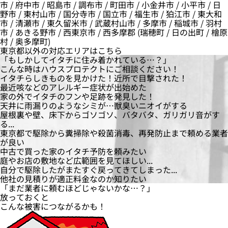
市 / 府中市 / 昭島市 / 調布市 / 町田市 / 小金井市 / 小平市 / 日
野市 / 東村山市 / 国分寺市 / 国立市 / 福生市 / 狛江市 / 東大和
市 / 清瀬市 / 東久留米市 / 武蔵村山市 / 多摩市 / 稲城市 / 羽村
市 / あきる野市 / 西東京市 / 西多摩郡 (瑞穂町 / 日の出町 / 檜原
村 / 奥多摩町)
東京都以外の対応エリアはこちら
「もしかしてイタチに住み着かれている…？」
こんな時は
ハウスプロテクト
にご相談ください！
イタチらしきものを見かけた！近所で目撃された！
最近咳などのアレルギー症状が出始めた
家の外でイタチのフンや足跡を発見した！
天井に雨漏りのようなシミが…獣臭いニオイがする
屋根裏や壁、床下からゴソゴソ、バタバタ、ガリガリ音がす
る...
東京都で駆除から糞掃除や殺菌消毒、再発防止まで頼める業者
が良い
中古で買った家のイタチ予防を頼みたい
庭やお店の敷地など広範囲を見てほしい...
自分で駆除したがまたすぐ戻ってきてしまった...
他社の見積りが適正料金なのか知りたい
「まだ業者に頼むほどじゃないかな…？」
放っておくと
こんな
被害
につながるかも！