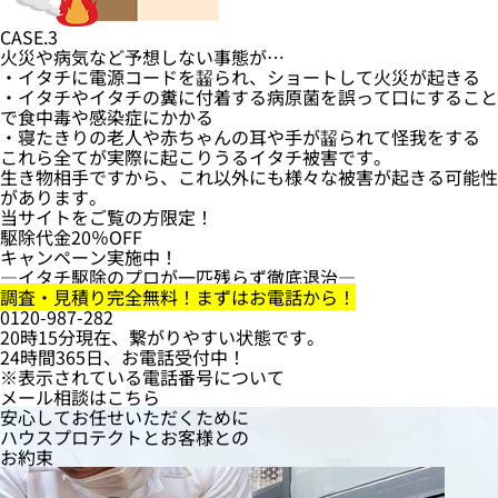
CASE.3
火災や病気など予想しない事態が…
・イタチに電源コードを齧られ、ショートして火災が起きる
・イタチやイタチの糞に付着する病原菌を誤って口にすること
で食中毒や感染症にかかる
・寝たきりの老人や赤ちゃんの耳や手が齧られて怪我をする
これら全てが実際に起こりうるイタチ被害です。
生き物相手ですから、これ以外にも様々な被害が起きる可能性
があります。
当サイトをご覧の方限定！
駆除代金
20％OFF
キャンペーン実施中！
―イタチ駆除のプロが一匹残らず徹底退治―
調査・見積り完全無料！まずはお電話から！
0120-987-282
20時15分現在、繋がりやすい状態です。
24時間365日、お電話受付中！
※表示されている電話番号について
メール相談はこちら
安心してお任せいただくために
ハウスプロテクト
と
お客様
との
お約束