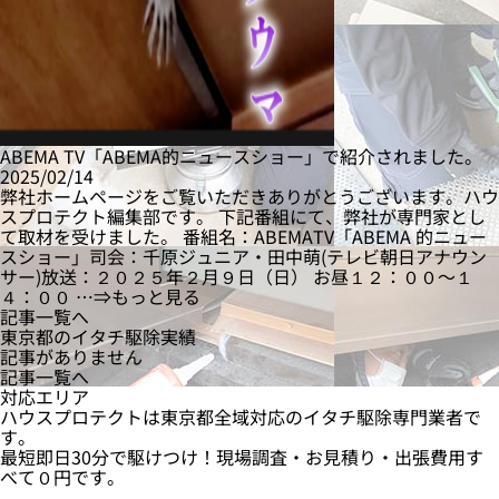
ABEMA TV「ABEMA的ニュースショー」で紹介されました。
2025/02/14
弊社ホームページをご覧いただきありがとうございます。ハウ
スプロテクト編集部です。 下記番組にて、弊社が専門家とし
て取材を受けました。 番組名：ABEMATV「ABEMA 的ニュー
スショー」司会：千原ジュニア・田中萌(テレビ朝日アナウン
サー)放送：２０２５年２月９日（日） お昼１２：００〜１
４：００ …⇒もっと見る
記事一覧へ
東京都のイタチ駆除実績
記事がありません
記事一覧へ
対応エリア
ハウスプロテクトは東京都全域対応のイタチ駆除専門業者で
す。
最短即日
30分
で駆けつけ！現場調査・お見積り・出張費用
す
べて０円
です。