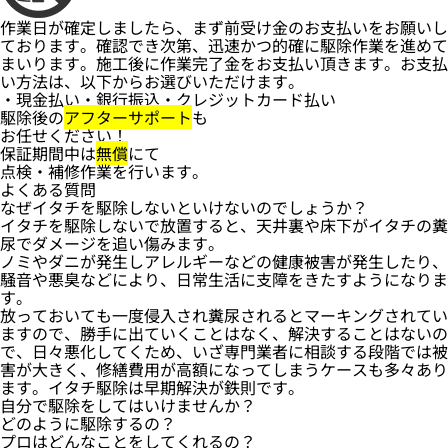
作業日が確定しましたら、まず前受け金のお支払いをお願いし
ております。確認でき次第、迅速かつ的確に駆除作業を進めて
まいります。施工後に作業完了金をお支払い頂きます。お支払
い方法は、以下からお選びいただけます。
・現金払い・銀行振込・クレジットカード払い
駆除後の
アフターサポート
も
お任せください！
保証期間中は
無償
にて
点検・補修作業を行います。
よくある質問
なぜイタチを駆除しないといけないのでしょうか？
イタチを駆除しないで放置すると、天井裏や床下がイタチの糞
尿でダメージを追い傷みます。
ノミやダニが発生しアレルギーなどの健康被害が発生したり、
騒音や悪臭などにより、日常生活に支障をきたすようになりま
す。
放っておいても一度侵入され糞尿されるとマーキングされてい
ますので、勝手に出ていくことはなく、解決することはないの
で、日々悪化してくため、いざ専門業者に相談する段階では被
害が大きく、修繕費用が高額になってしまうケースも多々あり
ます。イタチ駆除は早期解決が鉄則です。
自分で駆除をしてはいけませんか？
どのように駆除するの？
プロはどんなことをしてくれるの？