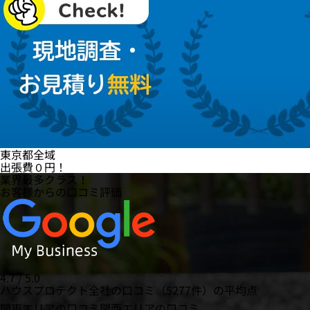
東京都全域
出張費
０円
！
業界最多クラス！
お客様からの口コミ評価
4.7 / 5.0
ハウスプロテクト全社の口コミ（5277件）の平均点
関東エリアの口コミ
関西エリアの口コミ