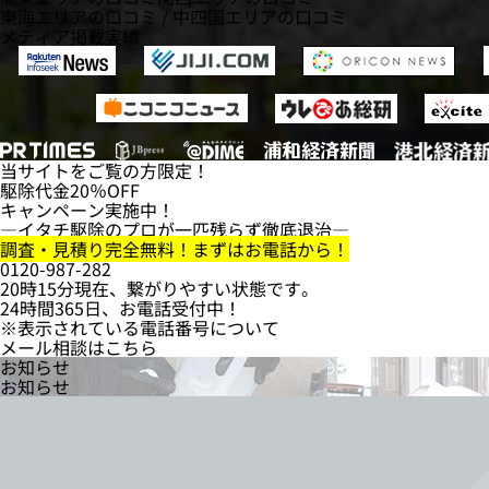
東海エリアの口コミ
/
中四国エリアの口コミ
メディア掲載実績
当サイトをご覧の方限定！
駆除代金
20％OFF
キャンペーン実施中！
―イタチ駆除のプロが一匹残らず徹底退治―
調査・見積り完全無料！まずはお電話から！
0120-987-282
20時15分現在、繋がりやすい状態です。
24時間365日、お電話受付中！
※表示されている電話番号について
メール相談はこちら
お知らせ
お知らせ