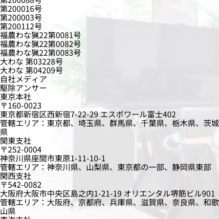
第200016号
第200003号
第200112号
福農わな猟22第0081号
福農わな猟22第0082号
福農わな猟22第0083号
大わな 第03228号
大わな 第04209号
自社メディア
駆除アンサー
東京本社
〒160-0023
東京都新宿区西新宿7-22-29 エスポワール富士402
管轄エリア：東京都、埼玉県、群馬県、千葉県、栃木県、茨城
県
関東支社
〒252-0004
神奈川県座間市東原1-11-10-1
管轄エリア：神奈川県、山梨県、東京都の一部、静岡県東部
関西支社
〒542-0082
大阪府大阪市中央区島之内1-21-19 オリエンタル堺筋ビル901
管轄エリア：大阪府、京都府、兵庫県、滋賀県、奈良県、和歌
山県