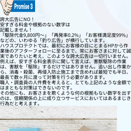
誇大広告にNO！
安すぎる料金や根拠のない数字は
記載しません！
「駆除代金9,800円〜」「再発率0.2%」「お客様満足度99%」
などの、いわゆる「釣り広告」が横行しています。
ハウスプロテクトでは、最初にお客様の目にとまるHPから作
業後のアフターフォローに至るまで、常にお客さまに対して誠
実でありたいと考え、このような誇大広告は一切行いません。
例えば、安すぎる料金表示に関して言えば、害獣駆除の作業
は、害獣を「駆除」するだけではありません。追い出し作業か
ら、消毒・殺菌、再侵入防止施工まで含めれば最短でも半日、
最長で数ヶ月に渡って対策を行う必要があります。
職人・調査員の人件費を考えると、とても上記のような金額で
はまともな対策はできないのです。
その他にも、お客さまを欺くような何の根拠もない数字を出す
のは、信頼関係の上に成り立つサービスにおいてはあるまじき
行為だと考えます。