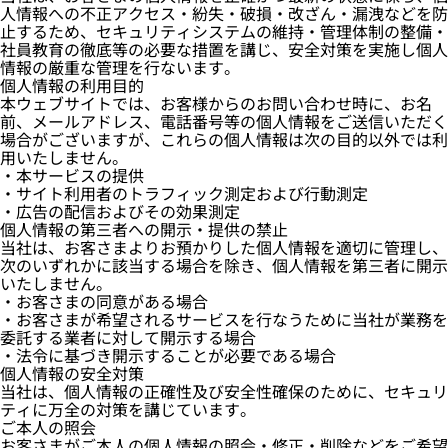
人情報への不正アクセス・紛失・破損・改ざん・漏洩などを防
止するため、セキュリティシステムの維持・管理体制の整備・
社員教育の徹底等の必要な措置を講じ、安全対策を実施し個人
情報の厳重な管理を行ないます。
個人情報の利用目的
本ウェブサイトでは、お客様からのお問い合わせ時に、お名
前、メールアドレス、電話番号等の個人情報をご送信いただく
場合がございますが、これらの個人情報は次の目的以外では利
用いたしません。
・本サービスの提供
・サイト利用者のトラフィック測定および行動測定
・広告の配信およびその効果測定
個人情報の第三者への開示・提供の禁止
当社は、お客さまよりお預かりした個人情報を適切に管理し、
次のいずれかに該当する場合を除き、個人情報を第三者に開示
いたしません。
・お客さまの同意がある場合
・お客さまが希望されるサービスを行なうために当社が業務を
委託する業者に対して開示する場合
・法令に基づき開示することが必要である場合
個人情報の安全対策
当社は、個人情報の正確性及び安全性確保のために、セキュリ
ティに万全の対策を講じています。
ご本人の照会
お客さまがご本人の個人情報の照会・修正・削除などをご希望