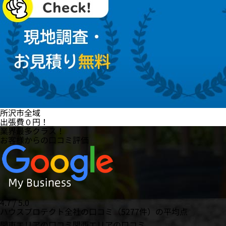
所沢市全域
出張費
０円
！
業界最多クラス！
お客様からの口コミ評価
4.7 / 5.0
ハウスプロテクト全社の口コミ（5277件）の平均点
関東エリアの口コミ
関西エリアの口コミ