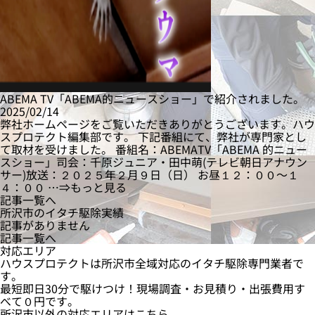
ABEMA TV「ABEMA的ニュースショー」で紹介されました。
2025/02/14
弊社ホームページをご覧いただきありがとうございます。ハウ
スプロテクト編集部です。 下記番組にて、弊社が専門家とし
て取材を受けました。 番組名：ABEMATV「ABEMA 的ニュー
スショー」司会：千原ジュニア・田中萌(テレビ朝日アナウン
サー)放送：２０２５年２月９日（日） お昼１２：００〜１
４：００ …⇒もっと見る
記事一覧へ
所沢市のイタチ駆除実績
記事がありません
記事一覧へ
対応エリア
ハウスプロテクトは所沢市全域対応のイタチ駆除専門業者で
す。
最短即日
30分
で駆けつけ！現場調査・お見積り・出張費用
す
べて０円
です。
所沢市以外の対応エリアはこちら