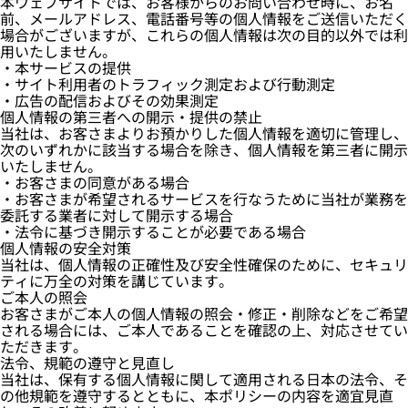
本ウェブサイトでは、お客様からのお問い合わせ時に、お名
前、メールアドレス、電話番号等の個人情報をご送信いただく
場合がございますが、これらの個人情報は次の目的以外では利
用いたしません。
・本サービスの提供
・サイト利用者のトラフィック測定および行動測定
・広告の配信およびその効果測定
個人情報の第三者への開示・提供の禁止
当社は、お客さまよりお預かりした個人情報を適切に管理し、
次のいずれかに該当する場合を除き、個人情報を第三者に開示
いたしません。
・お客さまの同意がある場合
・お客さまが希望されるサービスを行なうために当社が業務を
委託する業者に対して開示する場合
・法令に基づき開示することが必要である場合
個人情報の安全対策
当社は、個人情報の正確性及び安全性確保のために、セキュリ
ティに万全の対策を講じています。
ご本人の照会
お客さまがご本人の個人情報の照会・修正・削除などをご希望
される場合には、ご本人であることを確認の上、対応させてい
ただきます。
法令、規範の遵守と見直し
当社は、保有する個人情報に関して適用される日本の法令、そ
の他規範を遵守するとともに、本ポリシーの内容を適宜見直