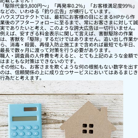
記載しません！
「駆除代金9,800円〜」「再発率0.2%」「お客様満足度99%」
などの、いわゆる「釣り広告」が横行しています。
ハウスプロテクトでは、最初にお客様の目にとまるHPから作
業後のアフターフォローに至るまで、常にお客さまに対して誠
実でありたいと考え、このような誇大広告は一切行いません。
例えば、安すぎる料金表示に関して言えば、害獣駆除の作業
は、害獣を「駆除」するだけではありません。追い出し作業か
ら、消毒・殺菌、再侵入防止施工まで含めれば最短でも半日、
最長で数ヶ月に渡って対策を行う必要があります。
職人・調査員の人件費を考えると、とても上記のような金額で
はまともな対策はできないのです。
その他にも、お客さまを欺くような何の根拠もない数字を出す
のは、信頼関係の上に成り立つサービスにおいてはあるまじき
行為だと考えます。