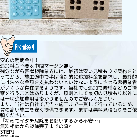
安心の明朗会計！
追加料金不要＆中間マージン無し！
残念ながら害獣駆除業界には、最初は安い見積もりで契約をと
ってから、施工途中で半ば強制的に追加料金を請求し、最終的
には法外な金額を支払わないといけないようにさせる悪徳業者
がいくつか存在するようです。当社でも追加で修繕などのご提
案を行うことはありますが、原則として最初の見積もり以外に
は一切追加費用は掛かりませんのでご安心ください。
また、当社は自社で広告～施工まで一貫して行っているため、
質の高い施工を安く提供できます。まずは無料見積もりをご依
頼ください。
「初めてイタチ駆除をお願いするから不安…」
無料相談
から
駆除完了
までの流れ
STEP1