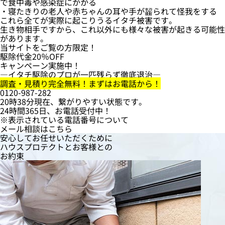
で食中毒や感染症にかかる
・寝たきりの老人や赤ちゃんの耳や手が齧られて怪我をする
これら全てが実際に起こりうるイタチ被害です。
生き物相手ですから、これ以外にも様々な被害が起きる可能性
があります。
当サイトをご覧の方限定！
駆除代金
20％OFF
キャンペーン実施中！
―イタチ駆除のプロが一匹残らず徹底退治―
調査・見積り完全無料！まずはお電話から！
0120-987-282
20時38分現在、繋がりやすい状態です。
24時間365日、お電話受付中！
※表示されている電話番号について
メール相談はこちら
安心してお任せいただくために
ハウスプロテクト
と
お客様
との
お約束