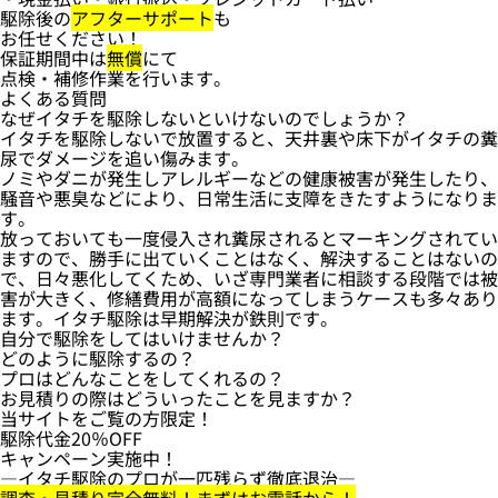
駆除後の
アフターサポート
も
お任せください！
保証期間中は
無償
にて
点検・補修作業を行います。
よくある質問
なぜイタチを駆除しないといけないのでしょうか？
イタチを駆除しないで放置すると、天井裏や床下がイタチの糞
尿でダメージを追い傷みます。
ノミやダニが発生しアレルギーなどの健康被害が発生したり、
騒音や悪臭などにより、日常生活に支障をきたすようになりま
す。
放っておいても一度侵入され糞尿されるとマーキングされてい
ますので、勝手に出ていくことはなく、解決することはないの
で、日々悪化してくため、いざ専門業者に相談する段階では被
害が大きく、修繕費用が高額になってしまうケースも多々あり
ます。イタチ駆除は早期解決が鉄則です。
自分で駆除をしてはいけませんか？
どのように駆除するの？
プロはどんなことをしてくれるの？
お見積りの際はどういったことを見ますか？
当サイトをご覧の方限定！
駆除代金
20％OFF
キャンペーン実施中！
―イタチ駆除のプロが一匹残らず徹底退治―