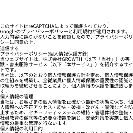
このサイトはreCAPTCHAによって保護されており、
Googleの
プライバシーポリシー
と
利用規約
が適用されます。
入力内容に誤りがないことを確認したので、プライバシーポリ
シーに同意の上、
Alternative:
プライバシーポリシー(個人情報保護方針)
当ウェブサイトは、株式会社GROWTH（以下「当社」）の害
獣・害虫駆除サービス（以下「本サービス」）を紹介するサイ
トです。
当社は、以下のとおり個人情報保護方針を定め、個人情報保護
の仕組みを構築し、全従業員に個人情報保護の重要性の認識と
取組みを徹底させることにより、個人情報の保護を推進致しま
す。
個人情報の管理
当社は、お客さまの個人情報を正確かつ最新の状態に保ち、個
人情報への不正アクセス・紛失・破損・改ざん・漏洩などを防
止するため、セキュリティシステムの維持・管理体制の整備・
社員教育の徹底等の必要な措置を講じ、安全対策を実施し個人
情報の厳重な管理を行ないます。
個人情報の利用目的