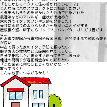
「もしかしてイタチに住み着かれている…？」
こんな時は
ハウスプロテクト
にご相談ください！
イタチらしきものを見かけた！近所で目撃された！
最近咳などのアレルギー症状が出始めた
家の外でイタチのフンや足跡を発見した！
天井に雨漏りのようなシミが…獣臭いニオイがする
屋根裏や壁、床下からゴソゴソ、バタバタ、ガリガリ音がす
る...
所沢市で駆除から糞掃除や殺菌消毒、再発防止まで頼める業者
が良い
中古で買った家のイタチ予防を頼みたい
庭やお店の敷地など広範囲を見てほしい...
自分で駆除したがまたすぐ戻ってきてしまった...
他社の見積りが適正料金なのか知りたい
「まだ業者に頼むほどじゃないかな…？」
放っておくと
こんな
被害
につながるかも！