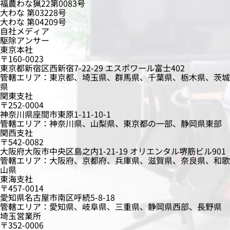
福農わな猟22第0083号
大わな 第03228号
大わな 第04209号
自社メディア
駆除アンサー
東京本社
〒160-0023
東京都新宿区西新宿7-22-29 エスポワール富士402
管轄エリア：東京都、埼玉県、群馬県、千葉県、栃木県、茨城
県
関東支社
〒252-0004
神奈川県座間市東原1-11-10-1
管轄エリア：神奈川県、山梨県、東京都の一部、静岡県東部
関西支社
〒542-0082
大阪府大阪市中央区島之内1-21-19 オリエンタル堺筋ビル901
管轄エリア：大阪府、京都府、兵庫県、滋賀県、奈良県、和歌
山県
東海支社
〒457-0014
愛知県名古屋市南区呼続5-8-18
管轄エリア：愛知県、岐阜県、三重県、静岡県西部、長野県
埼玉営業所
〒352-0006