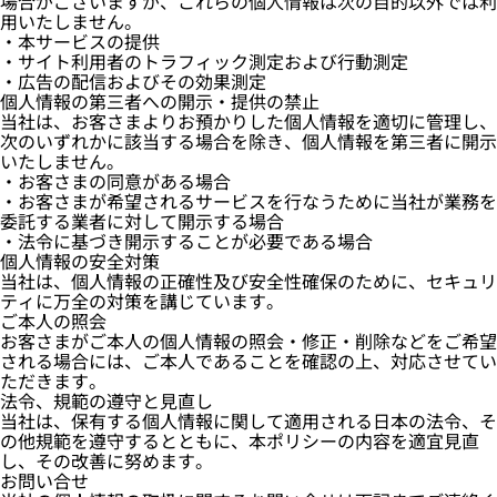
場合がございますが、これらの個人情報は次の目的以外では利
用いたしません。
・本サービスの提供
・サイト利用者のトラフィック測定および行動測定
・広告の配信およびその効果測定
個人情報の第三者への開示・提供の禁止
当社は、お客さまよりお預かりした個人情報を適切に管理し、
次のいずれかに該当する場合を除き、個人情報を第三者に開示
いたしません。
・お客さまの同意がある場合
・お客さまが希望されるサービスを行なうために当社が業務を
委託する業者に対して開示する場合
・法令に基づき開示することが必要である場合
個人情報の安全対策
当社は、個人情報の正確性及び安全性確保のために、セキュリ
ティに万全の対策を講じています。
ご本人の照会
お客さまがご本人の個人情報の照会・修正・削除などをご希望
される場合には、ご本人であることを確認の上、対応させてい
ただきます。
法令、規範の遵守と見直し
当社は、保有する個人情報に関して適用される日本の法令、そ
の他規範を遵守するとともに、本ポリシーの内容を適宜見直
し、その改善に努めます。
お問い合せ