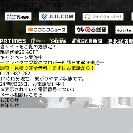
東海エリアの口コミ
/
中四国エリアの口コミ
メディア掲載実績
当サイトをご覧の方限定！
駆除代金
20％OFF
キャンペーン実施中！
―アライグマ駆除のプロが一匹残らず徹底退治―
調査・見積り完全無料！まずはお電話から！
0120-987-282
17時11分現在、繋がりやすい状態です。
24時間365日、お電話受付中！
※表示されている電話番号について
メール相談はこちら
お知らせ
お知らせ