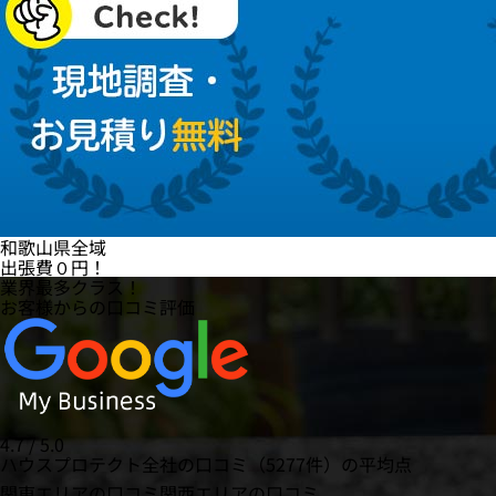
和歌山県全域
出張費
０円
！
業界最多クラス！
お客様からの口コミ評価
4.7 / 5.0
ハウスプロテクト全社の口コミ（5277件）の平均点
関東エリアの口コミ
関西エリアの口コミ