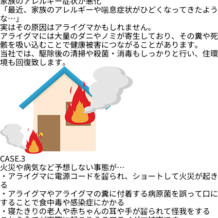
家族のアレルギー症状が悪化
「最近、家族のアレルギーや喘息症状がひどくなってきたよう
な…」
実はその原因はアライグマかもしれません。
アライグマには大量のダニやノミが寄生しており、その糞や死
骸を吸い込むことで健康被害につながることがあります。
当社では、駆除後の清掃や殺菌・消毒もしっかりと行い、住環
境も回復致します。
CASE.3
火災や病気など予想しない事態が…
・アライグマに電源コードを齧られ、ショートして火災が起き
る
・アライグマやアライグマの糞に付着する病原菌を誤って口に
することで食中毒や感染症にかかる
・寝たきりの老人や赤ちゃんの耳や手が齧られて怪我をする