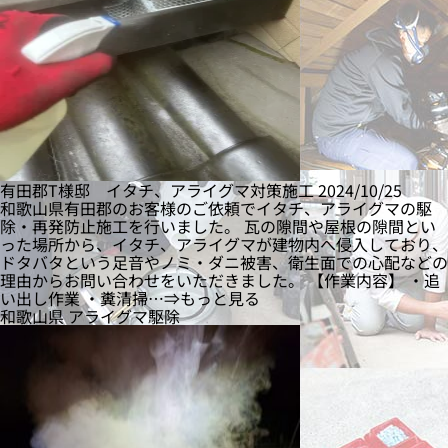
有田郡T様邸 イタチ、アライグマ対策施工
2024/10/25
和歌山県有田郡のお客様のご依頼でイタチ、アライグマの駆
除・再発防止施工を行いました。 瓦の隙間や屋根の隙間とい
った場所から、イタチ、アライグマが建物内へ侵入しており、
ドタバタという足音やノミ・ダニ被害、衛生面での心配などの
理由からお問い合わせをいただきました。 【作業内容】 ・追
い出し作業 ・糞清掃…⇒もっと見る
和歌山県
アライグマ駆除