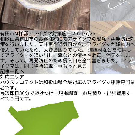
有田市M様邸アライグマ対策施工
2021/7/26
和歌山県有田市のお客様宅にてアライグマの駆除・再発防止対
策を行いました。天井裏や通気口から、アライグマが建物内へ
侵入していたため、大変お困りでした。 燻煙材などを使用し
てアライグマを追い出し、糞などの清掃や消毒、消臭をしま
す。そして、再発防止のため侵入口を全て塞ぎました。 アラ
イグマは、同じ場所に糞…⇒もっと見る
記事一覧へ
対応エリア
ハウスプロテクトは和歌山県全域対応のアライグマ駆除専門業
者です。
最短即日
30分
で駆けつけ！現場調査・お見積り・出張費用
す
べて０円
です。