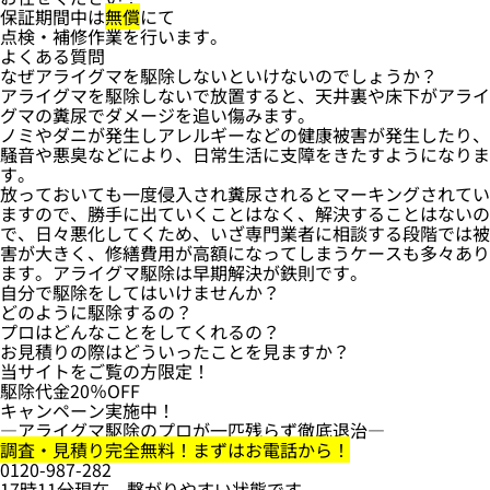
保証期間中は
無償
にて
点検・補修作業を行います。
よくある質問
なぜアライグマを駆除しないといけないのでしょうか？
アライグマを駆除しないで放置すると、天井裏や床下がアライ
グマの糞尿でダメージを追い傷みます。
ノミやダニが発生しアレルギーなどの健康被害が発生したり、
騒音や悪臭などにより、日常生活に支障をきたすようになりま
す。
放っておいても一度侵入され糞尿されるとマーキングされてい
ますので、勝手に出ていくことはなく、解決することはないの
で、日々悪化してくため、いざ専門業者に相談する段階では被
害が大きく、修繕費用が高額になってしまうケースも多々あり
ます。アライグマ駆除は早期解決が鉄則です。
自分で駆除をしてはいけませんか？
どのように駆除するの？
プロはどんなことをしてくれるの？
お見積りの際はどういったことを見ますか？
当サイトをご覧の方限定！
駆除代金
20％OFF
キャンペーン実施中！
―アライグマ駆除のプロが一匹残らず徹底退治―
調査・見積り完全無料！まずはお電話から！
0120-987-282
17時11分現在、繋がりやすい状態です。