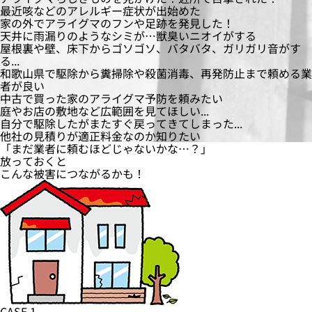
最近咳などのアレルギー症状が出始めた
家の外でアライグマのフンや足跡を発見した！
天井に雨漏りのようなシミが…獣臭いニオイがする
屋根裏や壁、床下からゴソゴソ、バタバタ、ガリガリ音がす
る...
和歌山県で駆除から糞掃除や殺菌消毒、再発防止まで頼める業
者が良い
中古で買った家のアライグマ予防を頼みたい
庭やお店の敷地など広範囲を見てほしい...
自分で駆除したがまたすぐ戻ってきてしまった...
他社の見積りが適正料金なのか知りたい
「まだ業者に頼むほどじゃないかな…？」
放っておくと
こんな
被害
につながるかも！
CASE.1