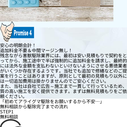
安心の明朗会計！
追加料金不要＆中間マージン無し！
残念ながら害獣駆除業界には、最初は安い見積もりで契約をと
ってから、施工途中で半ば強制的に追加料金を請求し、最終的
には法外な金額を支払わないといけないようにさせる悪徳業者
がいくつか存在するようです。当社でも追加で修繕などのご提
案を行うことはありますが、原則として最初の見積もり以外に
は一切追加費用は掛かりませんのでご安心ください。
また、当社は自社で広告～施工まで一貫して行っているため、
質の高い施工を安く提供できます。まずは無料見積もりをご依
頼ください。
「初めてアライグマ駆除をお願いするから不安…」
無料相談
から
駆除完了
までの流れ
STEP1
無料相談