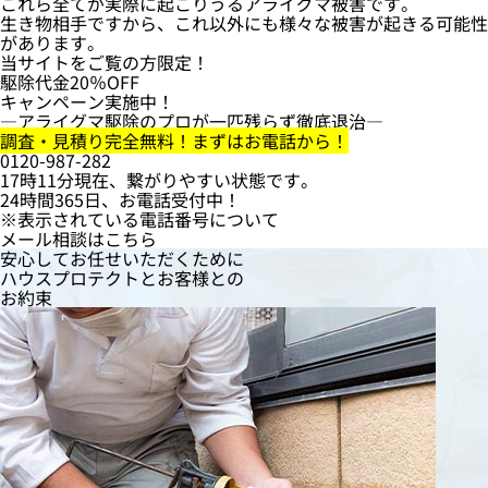
これら全てが実際に起こりうるアライグマ被害です。
生き物相手ですから、これ以外にも様々な被害が起きる可能性
があります。
当サイトをご覧の方限定！
駆除代金
20％OFF
キャンペーン実施中！
―アライグマ駆除のプロが一匹残らず徹底退治―
調査・見積り完全無料！まずはお電話から！
0120-987-282
17時11分現在、繋がりやすい状態です。
24時間365日、お電話受付中！
※表示されている電話番号について
メール相談はこちら
安心してお任せいただくために
ハウスプロテクト
と
お客様
との
お約束