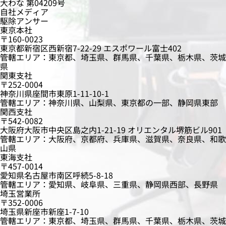
大わな 第04209号
自社メディア
駆除アンサー
東京本社
〒160-0023
東京都新宿区西新宿7-22-29 エスポワール富士402
管轄エリア：東京都、埼玉県、群馬県、千葉県、栃木県、茨城
県
関東支社
〒252-0004
神奈川県座間市東原1-11-10-1
管轄エリア：神奈川県、山梨県、東京都の一部、静岡県東部
関西支社
〒542-0082
大阪府大阪市中央区島之内1-21-19 オリエンタル堺筋ビル901
管轄エリア：大阪府、京都府、兵庫県、滋賀県、奈良県、和歌
山県
東海支社
〒457-0014
愛知県名古屋市南区呼続5-8-18
管轄エリア：愛知県、岐阜県、三重県、静岡県西部、長野県
埼玉営業所
〒352-0006
埼玉県新座市新座1-7-10
管轄エリア：東京都、埼玉県、群馬県、千葉県、栃木県、茨城