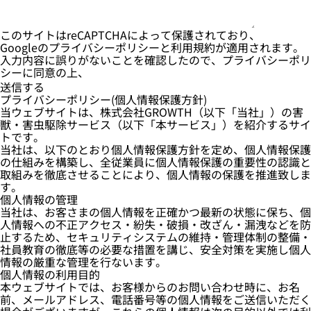
このサイトはreCAPTCHAによって保護されており、
Googleの
プライバシーポリシー
と
利用規約
が適用されます。
入力内容に誤りがないことを確認したので、プライバシーポリ
シーに同意の上、
Alternative:
プライバシーポリシー(個人情報保護方針)
当ウェブサイトは、株式会社GROWTH（以下「当社」）の害
獣・害虫駆除サービス（以下「本サービス」）を紹介するサイ
トです。
当社は、以下のとおり個人情報保護方針を定め、個人情報保護
の仕組みを構築し、全従業員に個人情報保護の重要性の認識と
取組みを徹底させることにより、個人情報の保護を推進致しま
す。
個人情報の管理
当社は、お客さまの個人情報を正確かつ最新の状態に保ち、個
人情報への不正アクセス・紛失・破損・改ざん・漏洩などを防
止するため、セキュリティシステムの維持・管理体制の整備・
社員教育の徹底等の必要な措置を講じ、安全対策を実施し個人
情報の厳重な管理を行ないます。
個人情報の利用目的
本ウェブサイトでは、お客様からのお問い合わせ時に、お名
前、メールアドレス、電話番号等の個人情報をご送信いただく