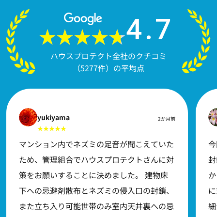
4.7
ハウスプロテクト全社のクチコミ
（5277件）の平均点
yukiyama
2か月前
マンション内でネズミの足音が聞こえていた
今
ため、管理組合でハウスプロテクトさんに対
封
策をお願いすることに決めました。 建物床
か
下への忌避剤散布とネズミの侵入口の封鎖、
に
また立ち入り可能世帯のみ室内天井裏への忌
細