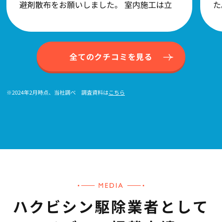
避剤散布をお願いしました。 室内施工は立
た
ち入り可能世帯が少なく一部しか行えなかっ
ト
たのですが、それでもネズミの足音はパタリ
あ
と聞こえなくなりました。 忌避剤は数種類
全てのクチコミを見る
の中から選ぶことができるのですが(強力な
やつほど高い。一番安いのは市販のやつと同
※2024年2月時点、当社調べ 調査資料は
こちら
じ)、これまで自分たちで市販の忌避剤、殺
鼠剤を設置してもあまり効果が見られていな
かったので、費用はかかりましたが一番高い
忌避剤でお願いして良かったと思います。
ハクビシン駆除業者として