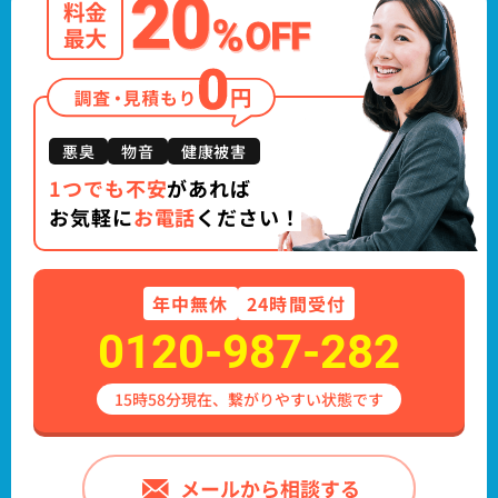
悪臭
物音
健康被害
1つでも不安
があれば
お気軽に
お電話
ください！
年中
無休
24時間受付
0120-987-282
15時58分現在、繋がりやすい状態です