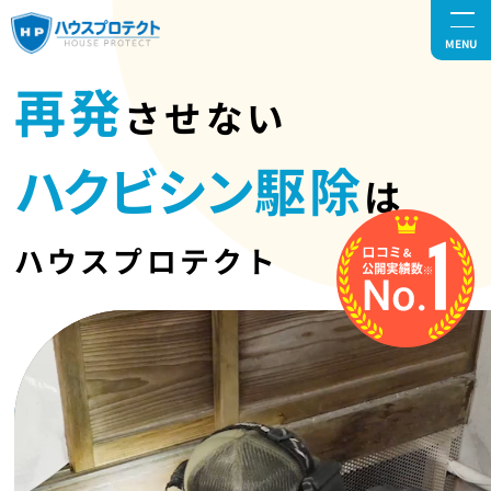
MENU
再発
させない
ハクビシン
駆除
は
ハウスプロテクト