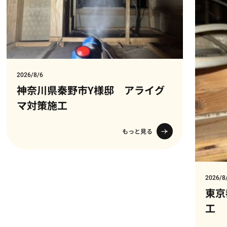
2026/8/6
神奈川県秦野市Y様邸 アライグ
マ対策施工
もっと見る
2026/8
東京
工