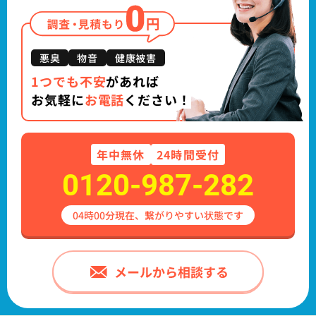
悪臭
物音
健康被害
1つでも不安
があれば
お気軽に
お電話
ください！
年中
無休
24時間受付
0120-987-282
04時00分現在、繋がりやすい状態です