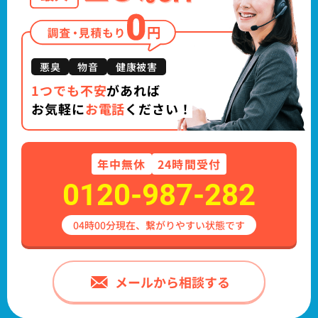
悪臭
物音
健康被害
1つでも不安
があれば
お気軽に
お電話
ください！
年中
無休
24時間受付
0120-987-282
04時00分現在、繋がりやすい状態です