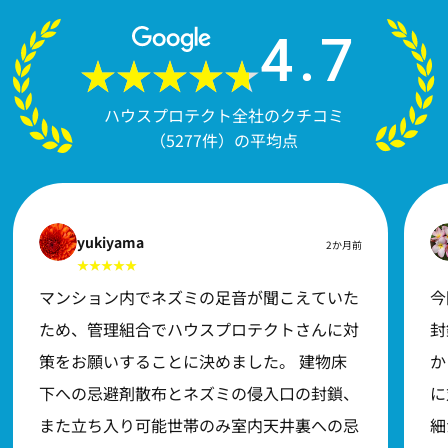
4.7
ハウスプロテクト全社のクチコミ
（5277件）の平均点
yukiyama
2か月前
マンション内でネズミの足音が聞こえていた
今
ため、管理組合でハウスプロテクトさんに対
封
策をお願いすることに決めました。 建物床
か
下への忌避剤散布とネズミの侵入口の封鎖、
に
また立ち入り可能世帯のみ室内天井裏への忌
細