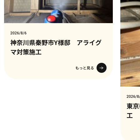
2026/8/6
神奈川県秦野市Y様邸 アライグ
マ対策施工
もっと見る
2026/8
東京
工