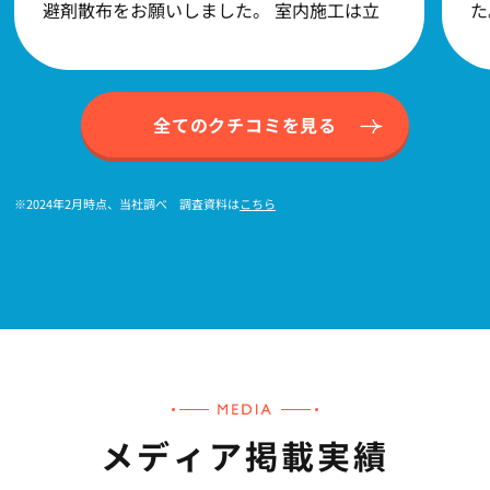
避剤散布をお願いしました。 室内施工は立
た
ち入り可能世帯が少なく一部しか行えなかっ
ト
たのですが、それでもネズミの足音はパタリ
あ
と聞こえなくなりました。 忌避剤は数種類
全てのクチコミを見る
の中から選ぶことができるのですが(強力な
やつほど高い。一番安いのは市販のやつと同
※2024年2月時点、当社調べ 調査資料は
こちら
じ)、これまで自分たちで市販の忌避剤、殺
鼠剤を設置してもあまり効果が見られていな
かったので、費用はかかりましたが一番高い
忌避剤でお願いして良かったと思います。
メディア掲載実績