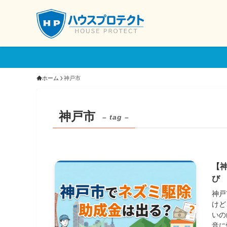
ホーム
神戸市
神戸市
– tag –
【
び
神戸
けど
いの
音に