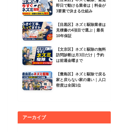
即日で動ける業者は｜料金が
3要素で決まる仕組み
【目黒区】ネズミ駆除業者は
見積書の4項目で選ぶ｜最長
10年保証
【文京区】ネズミ駆除の無料
訪問診断は月3日だけ｜予約
は前週金曜まで
【豊島区】ネズミ駆除で戻る
家と戻らない家の違い｜人口
密度は全国1位
アーカイブ