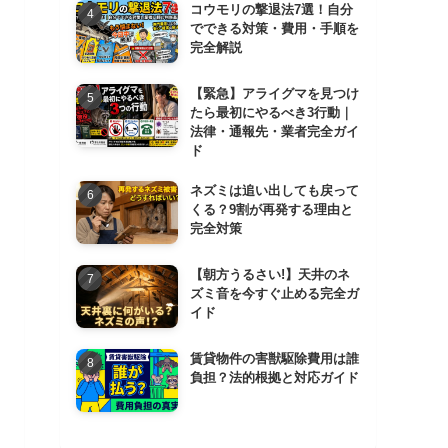
コウモリの撃退法7選！自分
でできる対策・費用・手順を
完全解説
【緊急】アライグマを見つけ
たら最初にやるべき3行動｜
法律・通報先・業者完全ガイ
ド
ネズミは追い出しても戻って
くる？9割が再発する理由と
完全対策
【朝方うるさい!】天井のネ
ズミ音を今すぐ止める完全ガ
イド
賃貸物件の害獣駆除費用は誰
負担？法的根拠と対応ガイド