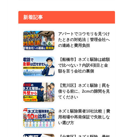
新着記事
アパートでコウモリを見つけ
たときの対処法｜管理会社へ
の連絡と費用負担
【船橋市】ネズミ駆除は総額
で比べない？内訳4項目と金
額を言う会社の裏側
【荒川区】ネズミ駆除｜罠を
借りる前に、2cmの隙間を見
てください
ネズミ駆除業者10社比較｜費
用相場や再発保証で失敗しな
い選び方
【台東区】ネズミ駆除、最短