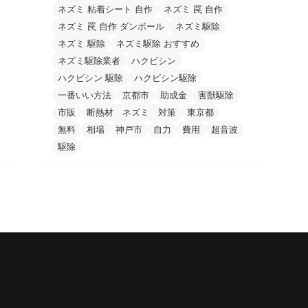
ネズミ 粘着シート 自作
ネズミ 罠 自作
ネズミ 罠 自作 ダンボール
ネズミ駆除
ネズミ 駆除
ネズミ駆除 おすすめ
ネズミ駆除業者
ハクビシン
ハクビシン 駆除
ハクビシン駆除
一番いい方法
京都市
助成金
害獣駆除
市販
断熱材 ネズミ 対策
東京都
無料
相場
神戸市
自力
費用
超音波
駆除