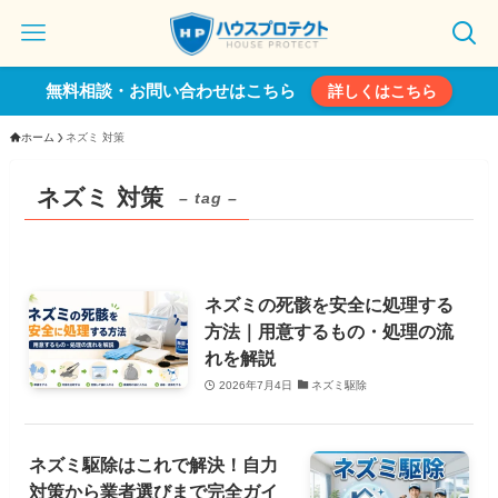
無料相談・お問い合わせはこちら
詳しくはこちら
ホーム
ネズミ 対策
ネズミ 対策
– tag –
ネズミの死骸を安全に処理する
方法｜用意するもの・処理の流
れを解説
2026年7月4日
ネズミ駆除
ネズミ駆除はこれで解決！自力
対策から業者選びまで完全ガイ