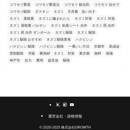
コウモリ撃退
コウモリ撃退法
コウモリ 殺虫剤
コウモリ 自分で
コウモリ駆除
ダスキン
ネズミ 天井裏 追い出す
ネズミ 屋根裏
ネズミに嚙まれたら
ネズミ対策
ネズミ 対策
ネズミ 屋根裏 バルサン
ネズミ 粘着シート 自作
ネズミ 罠 自作
ネズミ 罠 自作 ダンボール
ネズミ駆除
ネズミ 駆除
ネズミ駆除 おすすめ
ネズミ駆除業者
ハクビシン
ハクビシン 駆除
ハクビシン駆除
一番いい方法
京都市
助成金
害獣駆除
市販
断熱材 ネズミ 対策
東京都
無料
相場
神戸市
自力
費用
超音波
駆除
運営会社・資格情報
©
2020-2025 株式会社GROWTH