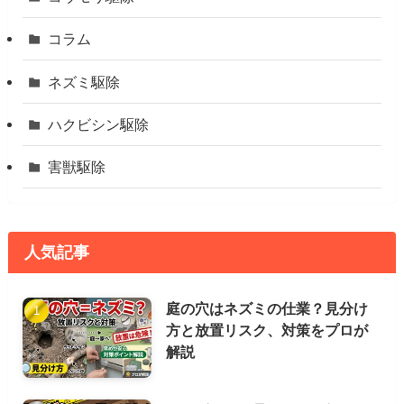
コラム
ネズミ駆除
ハクビシン駆除
害獣駆除
人気記事
庭の穴はネズミの仕業？見分け
方と放置リスク、対策をプロが
解説