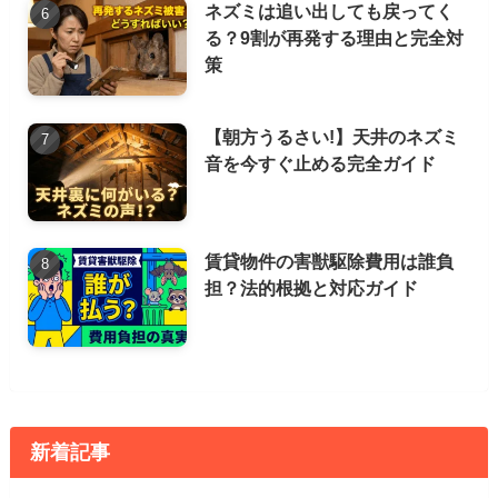
ネズミは追い出しても戻ってく
る？9割が再発する理由と完全対
策
【朝方うるさい!】天井のネズミ
音を今すぐ止める完全ガイド
賃貸物件の害獣駆除費用は誰負
担？法的根拠と対応ガイド
新着記事