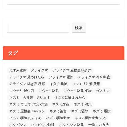
検索
タグ
ねずみ駆除
アライグマ
アライグマ 屋根裏 鳴き声
アライグマ 見つけたら
アライグマ 駆除
アライグマ 鳴き声 夜
アライグマ 鳴き声 種類
イタチ 駆除
コウモリ対策 費用
コウモリ 殺虫剤
コウモリ駆除
コウモリ駆除 相場
ダスキン
ネズミ 天井裏 追い出す
ネズミに嚙まれたら
ネズミ 寄せ付けない方法
ネズミ対策
ネズミ 対策
ネズミ 屋根裏 バルサン
ネズミ被害
ネズミ駆除
ネズミ 駆除
ネズミ 駆除 おすすめ
ネズミ駆除業者
ネズミ駆除業者 失敗
ハクビシン
ハクビシン駆除
ハクビシン 駆除
一番いい方法