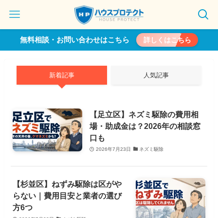
無料相談・お問い合わせはこちら
詳しくはこちら
新着記事
人気記事
【足立区】ネズミ駆除の費用相
場・助成金は？2026年の相談窓
口も
2026年7月23日
ネズミ駆除
【杉並区】ねずみ駆除は区がや
らない｜費用目安と業者の選び
方6つ