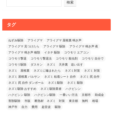
検索
タグ
ねずみ駆除
アライグマ
アライグマ 屋根裏 鳴き声
アライグマ 見つけたら
アライグマ 駆除
アライグマ 鳴き声 夜
アライグマ 鳴き声 種類
イタチ 駆除
コウモリ エアコン
コウモリ撃退
コウモリ撃退法
コウモリ 殺虫剤
コウモリ 自分で
コウモリ駆除
ダスキン
ネズミ 天井裏 追い出す
ネズミ 屋根裏
ネズミに嚙まれたら
ネズミ対策
ネズミ 対策
ネズミ 屋根裏 バルサン
ネズミ 粘着シート 自作
ネズミ 罠 自作
ネズミ 罠 自作 ダンボール
ネズミ駆除
ネズミ 駆除
ネズミ駆除 おすすめ
ネズミ駆除業者
ハクビシン
ハクビシン 駆除
ハクビシン駆除
一番いい方法
京都市
助成金
害獣駆除
市販
断熱材 ネズミ 対策
東京都
無料
相場
神戸市
自力
費用
超音波
駆除