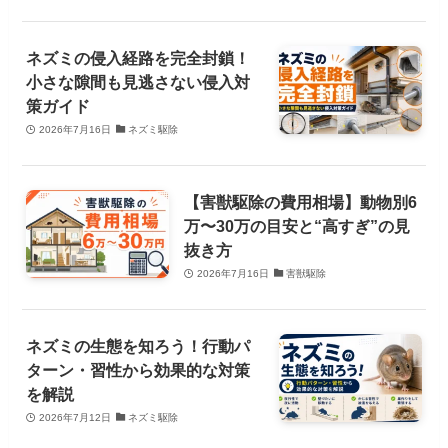
ネズミの侵入経路を完全封鎖！
小さな隙間も見逃さない侵入対
策ガイド
2026年7月16日
ネズミ駆除
【害獣駆除の費用相場】動物別6
万〜30万の目安と“高すぎ”の見
抜き方
2026年7月16日
害獣駆除
ネズミの生態を知ろう！行動パ
ターン・習性から効果的な対策
を解説
2026年7月12日
ネズミ駆除