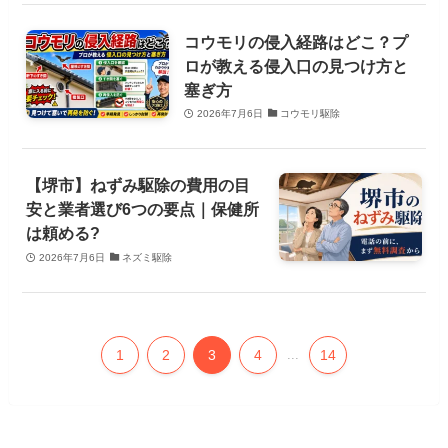
コウモリの侵入経路はどこ？プ
ロが教える侵入口の見つけ方と
塞ぎ方
2026年7月6日
コウモリ駆除
【堺市】ねずみ駆除の費用の目
安と業者選び6つの要点｜保健所
は頼める?
2026年7月6日
ネズミ駆除
1
2
3
4
...
14