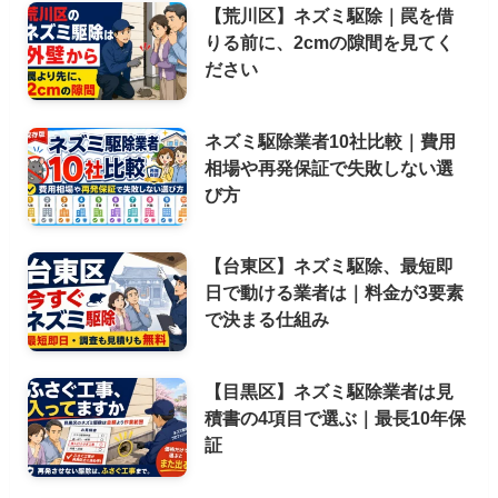
【荒川区】ネズミ駆除｜罠を借
りる前に、2cmの隙間を見てく
ださい
ネズミ駆除業者10社比較｜費用
相場や再発保証で失敗しない選
び方
【台東区】ネズミ駆除、最短即
日で動ける業者は｜料金が3要素
で決まる仕組み
【目黒区】ネズミ駆除業者は見
積書の4項目で選ぶ｜最長10年保
証