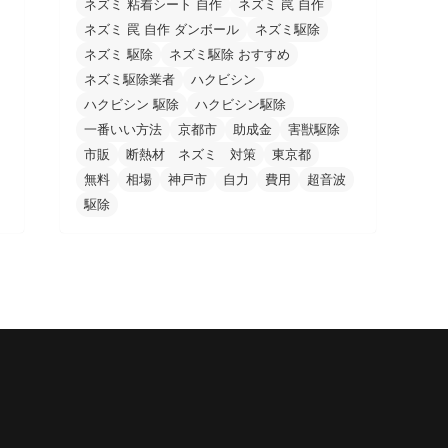
ネズミ 粘着シート 自作
ネズミ 罠 自作
ネズミ 罠 自作 ダンボール
ネズミ駆除
ネズミ 駆除
ネズミ駆除 おすすめ
ネズミ駆除業者
ハクビシン
ハクビシン 駆除
ハクビシン駆除
一番いい方法
京都市
助成金
害獣駆除
市販
断熱材 ネズミ 対策
東京都
無料
相場
神戸市
自力
費用
超音波
駆除