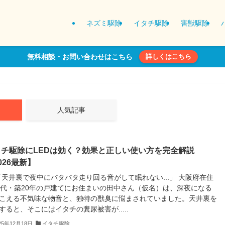
ネズミ駆除
イタチ駆除
害獣駆除
無料相談・お問い合わせはこちら
詳しくはこちら
人気記事
タチ駆除にLEDは効く？効果と正しい使い方を完全解説
026最新】
 「天井裏で夜中にバタバタ走り回る音がして眠れない...」 大阪府在住
0代・築20年の戸建てにお住まいの田中さん（仮名）は、深夜になる
こえる不気味な物音と、独特の獣臭に悩まされていました。天井裏を
すると、そこにはイタチの糞尿被害が.....
25年12月18日
イタチ駆除