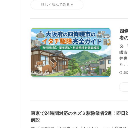
四
者
😰
畷市
井裏
た。
20
東京で24時間対応のネズミ駆除業者5選！即日
解説