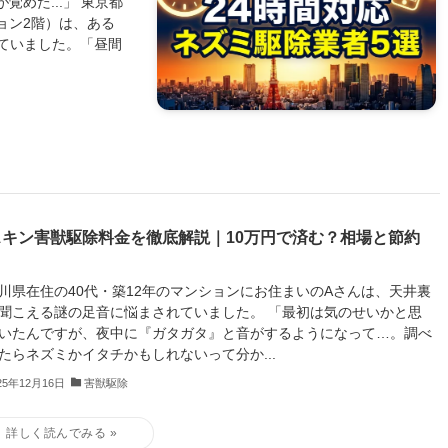
覚めた...」 東京都
ョン2階）は、ある
ていました。「昼間
スキン害獣駆除料金を徹底解説｜10万円で済む？相場と節約
川県在住の40代・築12年のマンションにお住まいのAさんは、天井裏
聞こえる謎の足音に悩まされていました。 「最初は気のせいかと思
いたんですが、夜中に『ガタガタ』と音がするようになって…。調べ
たらネズミかイタチかもしれないって分か...
25年12月16日
害獣駆除