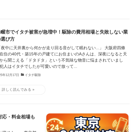
條畷市でイタチ被害が急増中！駆除の費用相場と失敗しない業
の選び方
 「夜中に天井裏から何かが走り回る音がして眠れない...」 大阪府四條
在住の40代・築15年の戸建てにお住まいのAさんは、深夜になると天
から聞こえる「ドタドタ」という不気味な物音に悩まされていまし
犯人はイタチでしたが可愛いので放って...
25年12月17日
イタチ駆除
対応・料金相場も