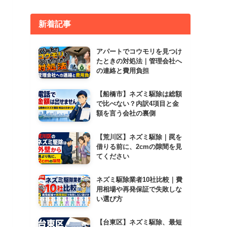
新着記事
アパートでコウモリを見つけ
たときの対処法｜管理会社へ
の連絡と費用負担
【船橋市】ネズミ駆除は総額
で比べない？内訳4項目と金
額を言う会社の裏側
【荒川区】ネズミ駆除｜罠を
借りる前に、2cmの隙間を見
てください
ネズミ駆除業者10社比較｜費
用相場や再発保証で失敗しな
い選び方
【台東区】ネズミ駆除、最短