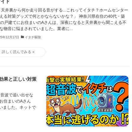
ガイド
 「天井裏から何か走り回る音がする...これってイタチ？ホームセンター
える対策グッズで何とかならないかな？」 神奈川県在住の40代・築
年の戸建てにお住まいのAさんは、深夜になると天井裏から聞こえる不
な物音に悩まされていました。業者に...
25年12月17日
イタチ駆除
効果と正しい対策
超音波で追い出せな
にお住まいのAさん
いました。ネットで