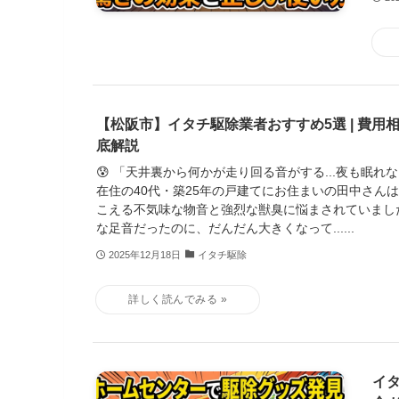
【松阪市】イタチ駆除業者おすすめ5選 | 費用
底解説
😰 「天井裏から何かが走り回る音がする...夜も眠れ
在住の40代・築25年の戸建てにお住まいの田中さん
こえる不気味な物音と強烈な獣臭に悩まされていまし
な足音だったのに、だんだん大きくなって......
2025年12月18日
イタチ駆除
イ