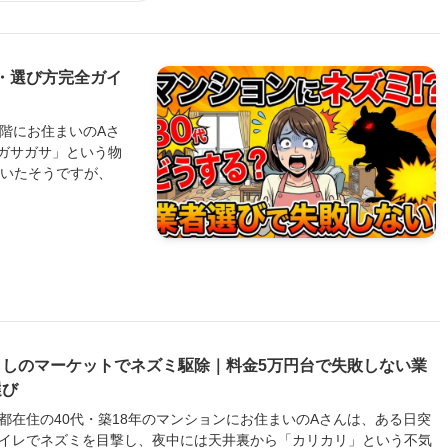
・選び方完全ガイ
6階にお住まいのAさ
ガサガサ」という物
ていたそうですが、
らしのマーケットでネズミ駆除｜料金5万円台で失敗しない業
選び
都在住の40代・築18年のマンションにお住まいのAさんは、ある日突
イレでネズミを目撃し、夜中には天井裏から「カリカリ」という不気