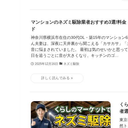
マンションのネズミ駆除業者おすすめ3選!料金
ド
神奈川県横浜市在住の30代OL・築15年のマンション
ん夫妻は、深夜に天井裏から聞こえる「カサカサ」「
音に悩まされていました。 最初は気のせいかと思っ
日を追うごとに音が大きくなり、キッチンのゴ...
2025年12月16日
ネズミ駆除
く
者
東京
然ト