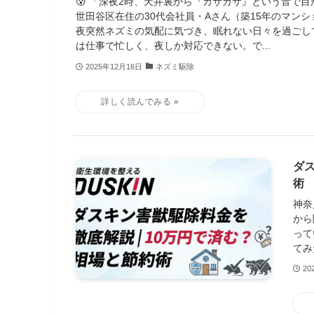
😰 「深夜2時、天井裏から『カサカサ』という音で目が
世田谷区在住の30代会社員・Aさん（築15年のマンシ
夜突然ネズミの気配に気づき、眠れない日々を過ごし
は仕事で忙しく、夜しか対応できない。で...
2025年12月16日
ネズミ駆除
ダ
術
神奈
から
って
てみ
20