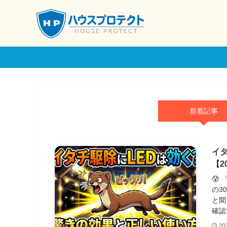
新着記事
イ
【2
😰
の3
と聞
確認
20