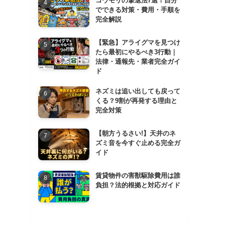
コウモリの撃退法7選！自分
でできる対策・費用・手順を
完全解説
【緊急】アライグマを見つけ
たら最初にやるべき3行動｜
法律・通報先・業者完全ガイ
ド
ネズミは追い出しても戻って
くる？9割が再発する理由と
完全対策
【朝方うるさい!】天井のネ
ズミ音を今すぐ止める完全ガ
イド
賃貸物件の害獣駆除費用は誰
負担？法的根拠と対応ガイド