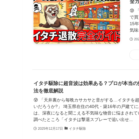
全
😰
で買
15
気味
20
イタチ駆除に超音波は効果ある？プロが本当の
法を徹底解説
😰 「天井裏から毎晩カサカサと音がする…イタチを
いだろうか?」 埼玉県在住の40代・築16年の戸建て
は、深夜になると聞こえる不気味な物音に悩まされて
調べたところ「イタチは撃退スプレーで追い出せ...
2025年12月17日
イタチ駆除